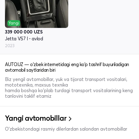
Yangi
339 000 000
UZS
Jetta VS7 I - avlod
2023
AUTO.UZ — o'zbek internetidagi eng ko'p tashrif buyuriladigan
avtomobil saytlaridan biri
Biz yengil avtomobillar, yuk va tijorat transport vositalari,
mototexnika, maxsus texnika
hamda boshqa ko'plab turdagi transport vositalarining keng
tanlovini taklif etamiz
Yangi avtomobillar
O'zbekistondagi rasmiy dilerlardan salondan avtomobillar