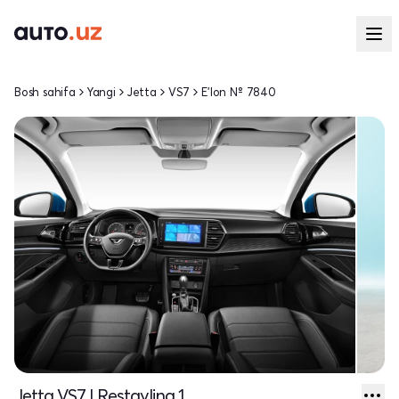
Bosh sahifa
Yangi
Jetta
VS7
E'lon № 7840
Jetta VS7 I Restayling 1