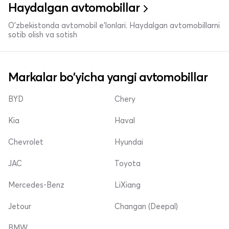
Haydalgan avtomobillar
O'zbekistonda avtomobil e’lonlari. Haydalgan avtomobillarni
sotib olish va sotish
Markalar bo'yicha yangi avtomobillar
BYD
Chery
Kia
Haval
Chevrolet
Hyundai
JAC
Toyota
Mercedes-Benz
LiXiang
Jetour
Changan (Deepal)
BMW