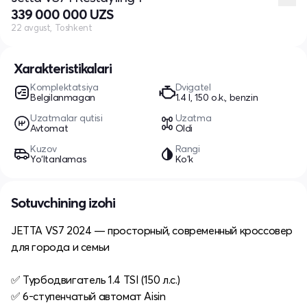
339 000 000 UZS
22 avgust, Toshkent
Xarakteristikalari
Komplektatsiya
Dvigatel
Belgilanmagan
1.4 l, 150 o.k., benzin
Uzatmalar qutisi
Uzatma
Avtomat
Oldi
Kuzov
Rangi
Yo‘ltanlamas
Ko'k
Sotuvchining izohi
JETTA VS7 2024 — просторный, современный кроссовер
для города и семьи
✅ Турбодвигатель 1.4 TSI (150 л.с.)
✅ 6-ступенчатый автомат Aisin