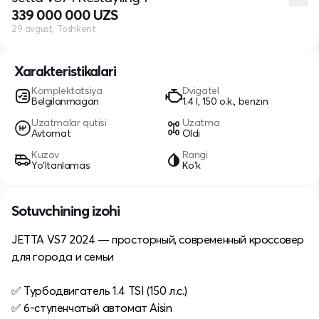
339 000 000 UZS
29 avgust, Toshkent
Xarakteristikalari
Komplektatsiya
Dvigatel
Belgilanmagan
1.4 l, 150 o.k., benzin
Uzatmalar qutisi
Uzatma
Avtomat
Oldi
Kuzov
Rangi
Yo‘ltanlamas
Ko'k
Sotuvchining izohi
JETTA VS7 2024 — просторный, современный кроссовер
для города и семьи
✅ Турбодвигатель 1.4 TSI (150 л.с.)
✅ 6-ступенчатый автомат Aisin