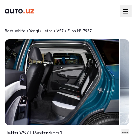
Bosh sahifa
Yangi
Jetta
VS7
E'lon № 7937
Jetta VS7 I Restayling 1