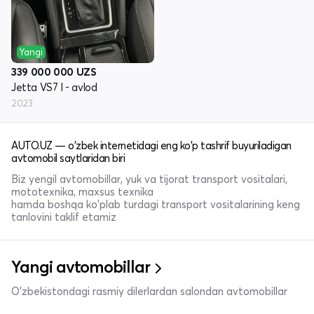
Yangi
339 000 000
UZS
Jetta VS7 I - avlod
2023
AUTO.UZ — o'zbek internetidagi eng ko'p tashrif buyuriladigan
avtomobil saytlaridan biri
Biz yengil avtomobillar, yuk va tijorat transport vositalari,
mototexnika, maxsus texnika
hamda boshqa ko'plab turdagi transport vositalarining keng
tanlovini taklif etamiz
Yangi avtomobillar
O'zbekistondagi rasmiy dilerlardan salondan avtomobillar