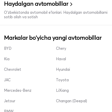
Haydalgan avtomobillar
O'zbekistonda avtomobil e’lonlari. Haydalgan avtomobillarni
sotib olish va sotish
Markalar bo'yicha yangi avtomobillar
BYD
Chery
Kia
Haval
Chevrolet
Hyundai
JAC
Toyota
Mercedes-Benz
LiXiang
Jetour
Changan (Deepal)
BMW