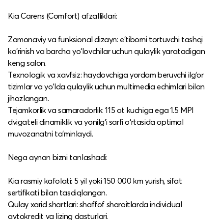
Kia Carens (Comfort) afzalliklari:
Zamonaviy va funksional dizayn: e’tiborni tortuvchi tashqi
ko‘rinish va barcha yo‘lovchilar uchun qulaylik yaratadigan
keng salon.​
Texnologik va xavfsiz: haydovchiga yordam beruvchi ilg‘or
tizimlar va yo‘lda qulaylik uchun multimedia echimlari bilan
jihozlangan.​
Tejamkorlik va samaradorlik: 115 ot kuchiga ega 1.5 MPI
dvigateli dinamiklik va yonilg‘i sarfi o‘rtasida optimal
muvozanatni ta’minlaydi.​
Nega aynan bizni tanlashadi:
Kia rasmiy kafolati: 5 yil yoki 150 000 km yurish, sifat
sertifikati bilan tasdiqlangan.​
Qulay xarid shartlari: shaffof sharoitlarda individual
avtokredit va lizing dasturlari.​