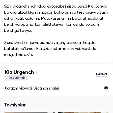
Sizni Urganch shahridagi avtosalonimizda yangi Kia Carens
barcha afzalliklarini shaxsan baholash va test-drayv o‘tash
uchun kutib qolamiz. Mutaxassislarimiz batafsil maslahat
berish va optimal komplektatsiyani tanlashda yordam
berishga tayyor.
​Xarid shartlari, servis xizmati va joriy aksiyalar haqida
batafsil ma’lumot Kia Uzbekistan rasmiy veb-saytida
mavjud: kia.uz/uz
Kia Urgench
11 ta avtomobil
Xorazm viloyati, Urganch shahri
Tavsiyalar