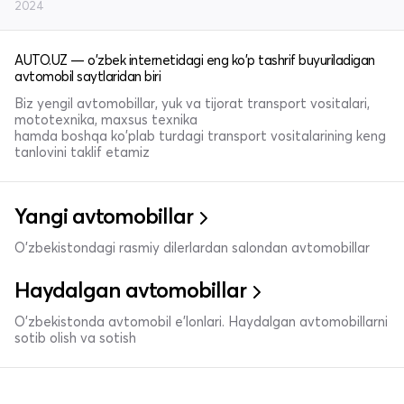
2024
AUTO.UZ — o'zbek internetidagi eng ko'p tashrif buyuriladigan
avtomobil saytlaridan biri
Biz yengil avtomobillar, yuk va tijorat transport vositalari,
mototexnika, maxsus texnika
hamda boshqa ko'plab turdagi transport vositalarining keng
tanlovini taklif etamiz
Yangi avtomobillar
O'zbekistondagi rasmiy dilerlardan salondan avtomobillar
Haydalgan avtomobillar
O'zbekistonda avtomobil e’lonlari. Haydalgan avtomobillarni
sotib olish va sotish