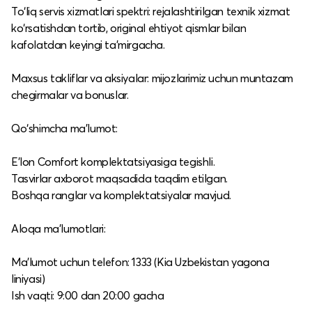
To‘liq servis xizmatlari spektri: rejalashtirilgan texnik xizmat
ko‘rsatishdan tortib, original ehtiyot qismlar bilan
kafolatdan keyingi ta’mirgacha.​
Maxsus takliflar va aksiyalar: mijozlarimiz uchun muntazam
chegirmalar va bonuslar.​
Qo‘shimcha ma’lumot:
E’lon Comfort komplektatsiyasiga tegishli.​
Tasvirlar axborot maqsadida taqdim etilgan.​
Boshqa ranglar va komplektatsiyalar mavjud.​
Aloqa ma’lumotlari:
Ma’lumot uchun telefon: 1333 (Kia Uzbekistan yagona
liniyasi)
Ish vaqti: 9:00 dan 20:00 gacha