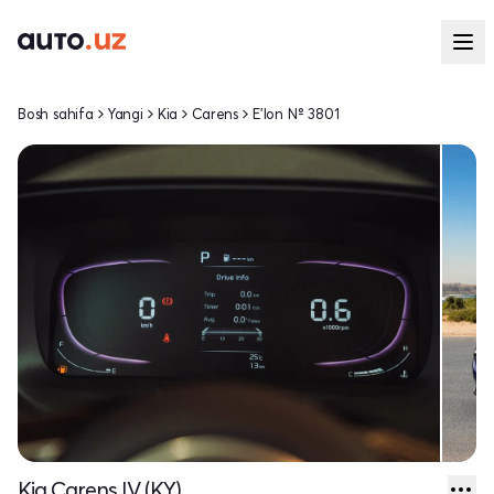
Bosh sahifa
Yangi
Kia
Carens
E'lon № 3801
Kia Carens IV (KY)