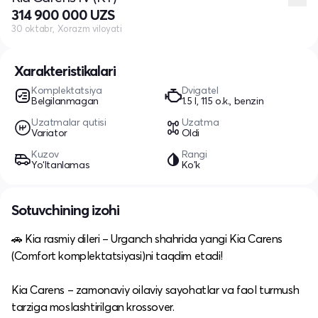
314 900 000 UZS
30 oktabr, Xorazm viloyati
Xarakteristikalari
Komplektatsiya
Dvigatel
Belgilanmagan
1.5 l, 115 o.k., benzin
Uzatmalar qutisi
Uzatma
Variator
Oldi
Kuzov
Rangi
Yo‘ltanlamas
Ko'k
Sotuvchining izohi
🚗 Kia rasmiy dileri – Urganch shahrida yangi Kia Carens
(Comfort komplektatsiyasi)ni taqdim etadi!
Kia Carens – zamonaviy oilaviy sayohatlar va faol turmush
tarziga moslashtirilgan krossover.