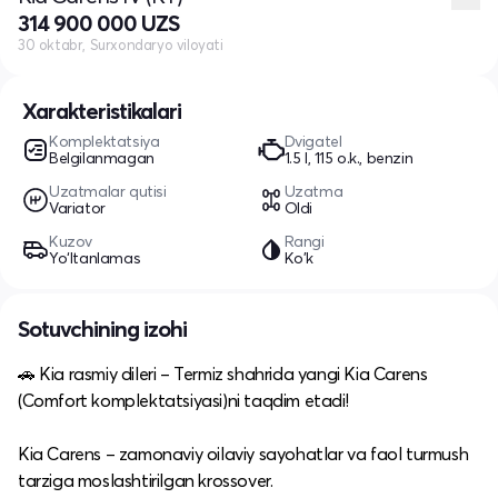
314 900 000 UZS
30 oktabr, Surxondaryo viloyati
Xarakteristikalari
Komplektatsiya
Dvigatel
Belgilanmagan
1.5 l, 115 o.k., benzin
Uzatmalar qutisi
Uzatma
Variator
Oldi
Kuzov
Rangi
Yo‘ltanlamas
Ko'k
Sotuvchining izohi
🚗 Kia rasmiy dileri – Termiz shahrida yangi Kia Carens
(Comfort komplektatsiyasi)ni taqdim etadi!
Kia Carens – zamonaviy oilaviy sayohatlar va faol turmush
tarziga moslashtirilgan krossover.