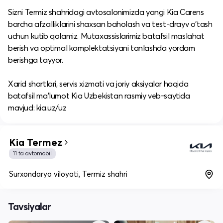
Sizni Termiz shahridagi avtosalonimizda yangi Kia Carens
barcha afzalliklarini shaxsan baholash va test-drayv o‘tash
uchun kutib qolamiz. Mutaxassislarimiz batafsil maslahat
berish va optimal komplektatsiyani tanlashda yordam
berishga tayyor.
​Xarid shartlari, servis xizmati va joriy aksiyalar haqida
batafsil ma’lumot Kia Uzbekistan rasmiy veb-saytida
mavjud: kia.uz/uz
Kia Termez
11 ta avtomobil
Surxondaryo viloyati, Termiz shahri
Tavsiyalar