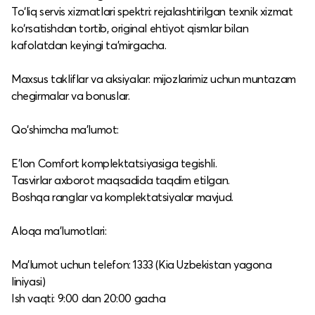
To‘liq servis xizmatlari spektri: rejalashtirilgan texnik xizmat
ko‘rsatishdan tortib, original ehtiyot qismlar bilan
kafolatdan keyingi ta’mirgacha.​
Maxsus takliflar va aksiyalar: mijozlarimiz uchun muntazam
chegirmalar va bonuslar.​
Qo‘shimcha ma’lumot:
E’lon Comfort komplektatsiyasiga tegishli.​
Tasvirlar axborot maqsadida taqdim etilgan.​
Boshqa ranglar va komplektatsiyalar mavjud.​
Aloqa ma’lumotlari:
Ma’lumot uchun telefon: 1333 (Kia Uzbekistan yagona
liniyasi)
Ish vaqti: 9:00 dan 20:00 gacha