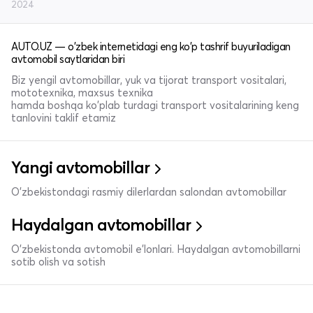
2024
AUTO.UZ — o'zbek internetidagi eng ko'p tashrif buyuriladigan
avtomobil saytlaridan biri
Biz yengil avtomobillar, yuk va tijorat transport vositalari,
mototexnika, maxsus texnika
hamda boshqa ko'plab turdagi transport vositalarining keng
tanlovini taklif etamiz
Yangi avtomobillar
O'zbekistondagi rasmiy dilerlardan salondan avtomobillar
Haydalgan avtomobillar
O'zbekistonda avtomobil e’lonlari. Haydalgan avtomobillarni
sotib olish va sotish