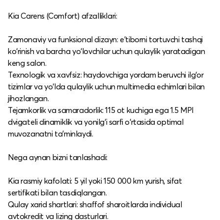
Kia Carens (Comfort) afzalliklari:
Zamonaviy va funksional dizayn: e’tiborni tortuvchi tashqi
ko‘rinish va barcha yo‘lovchilar uchun qulaylik yaratadigan
keng salon.​
Texnologik va xavfsiz: haydovchiga yordam beruvchi ilg‘or
tizimlar va yo‘lda qulaylik uchun multimedia echimlari bilan
jihozlangan.​
Tejamkorlik va samaradorlik: 115 ot kuchiga ega 1.5 MPI
dvigateli dinamiklik va yonilg‘i sarfi o‘rtasida optimal
muvozanatni ta’minlaydi.​
Nega aynan bizni tanlashadi:
Kia rasmiy kafolati: 5 yil yoki 150 000 km yurish, sifat
sertifikati bilan tasdiqlangan.​
Qulay xarid shartlari: shaffof sharoitlarda individual
avtokredit va lizing dasturlari.​