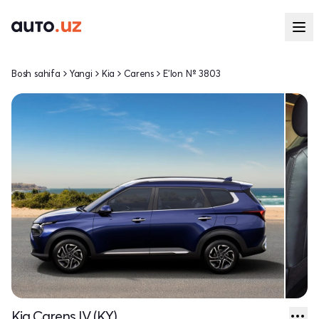
Bosh sahifa
Yangi
Kia
Carens
E'lon № 3803
Kia Carens IV (KY)