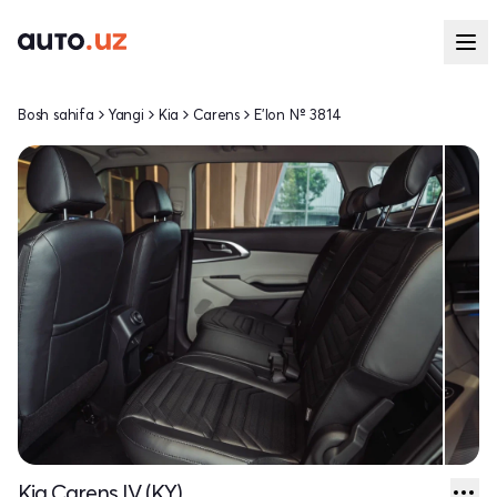
Bosh sahifa
Yangi
Kia
Carens
E'lon № 3814
Kia Carens IV (KY)