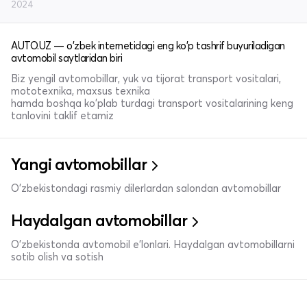
2024
AUTO.UZ — o'zbek internetidagi eng ko'p tashrif buyuriladigan
avtomobil saytlaridan biri
Biz yengil avtomobillar, yuk va tijorat transport vositalari,
mototexnika, maxsus texnika
hamda boshqa ko'plab turdagi transport vositalarining keng
tanlovini taklif etamiz
Yangi avtomobillar
O'zbekistondagi rasmiy dilerlardan salondan avtomobillar
Haydalgan avtomobillar
O'zbekistonda avtomobil e’lonlari. Haydalgan avtomobillarni
sotib olish va sotish