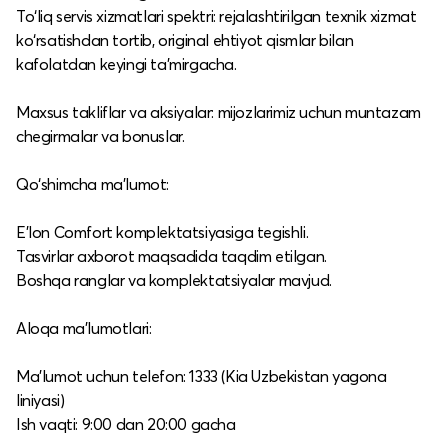
To‘liq servis xizmatlari spektri: rejalashtirilgan texnik xizmat
ko‘rsatishdan tortib, original ehtiyot qismlar bilan
kafolatdan keyingi ta’mirgacha.​
Maxsus takliflar va aksiyalar: mijozlarimiz uchun muntazam
chegirmalar va bonuslar.​
Qo‘shimcha ma’lumot:
E’lon Comfort komplektatsiyasiga tegishli.​
Tasvirlar axborot maqsadida taqdim etilgan.​
Boshqa ranglar va komplektatsiyalar mavjud.​
Aloqa ma’lumotlari:
Ma’lumot uchun telefon: 1333 (Kia Uzbekistan yagona
liniyasi)
Ish vaqti: 9:00 dan 20:00 gacha