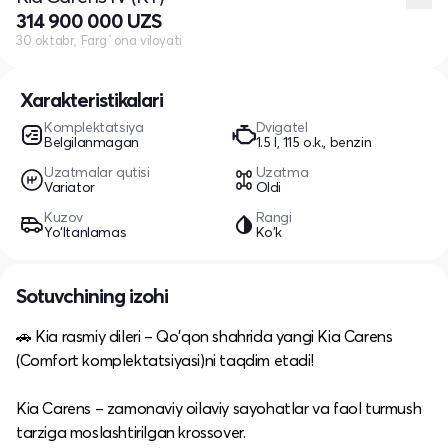
314 900 000 UZS
30 oktabr, Farg`ona viloyati
Xarakteristikalari
Komplektatsiya
Dvigatel
Belgilanmagan
1.5 l, 115 o.k., benzin
Uzatmalar qutisi
Uzatma
Variator
Oldi
Kuzov
Rangi
Yo‘ltanlamas
Ko'k
Sotuvchining izohi
🚗 Kia rasmiy dileri – Qo'qon shahrida yangi Kia Carens
(Comfort komplektatsiyasi)ni taqdim etadi!
Kia Carens – zamonaviy oilaviy sayohatlar va faol turmush
tarziga moslashtirilgan krossover.