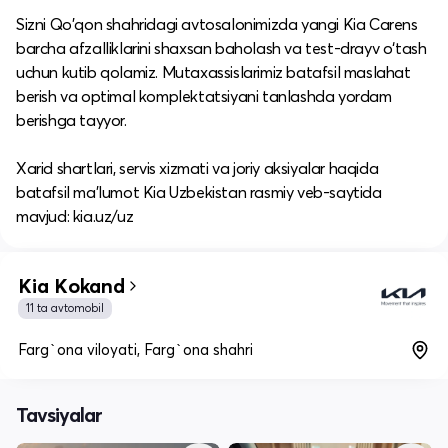
Sizni Qo'qon shahridagi avtosalonimizda yangi Kia Carens
barcha afzalliklarini shaxsan baholash va test-drayv o‘tash
uchun kutib qolamiz. Mutaxassislarimiz batafsil maslahat
berish va optimal komplektatsiyani tanlashda yordam
berishga tayyor.
​Xarid shartlari, servis xizmati va joriy aksiyalar haqida
batafsil ma’lumot Kia Uzbekistan rasmiy veb-saytida
mavjud: kia.uz/uz
Kia Kokand
11 ta avtomobil
Farg`ona viloyati, Farg`ona shahri
Tavsiyalar