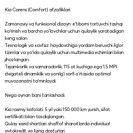
Kia Carens (Comfort) afzalliklari:
Zamonaviy va funksional dizayn: e’tiborni tortuvchi tashqi
ko‘rinish va barcha yo‘lovchilar uchun qulaylik yaratadigan
keng salon.​
Texnologik va xavfsiz: haydovchiga yordam beruvchi ilg‘or
tizimlar va yo‘lda qulaylik uchun multimedia echimlari bilan
jihozlangan.​
Tejamkorlik va samaradorlik: 115 ot kuchiga ega 1.5 MPI
dvigateli dinamiklik va yonilg‘i sarfi o‘rtasida optimal
muvozanatni ta’minlaydi.​
Nega aynan bizni tanlashadi:
Kia rasmiy kafolati: 5 yil yoki 150 000 km yurish, sifat
sertifikati bilan tasdiqlangan.​
Qulay xarid shartlari: shaffof sharoitlarda individual
avtokredit va lizing dasturlari.​