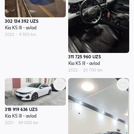
302 134 392
UZS
Kia K5 III - avlod
2023
9 500 km
311 725 960
UZS
Kia K5 III - avlod
2022
20 700 km
318 919 636
UZS
Kia K5 III - avlod
2021
89 000 km