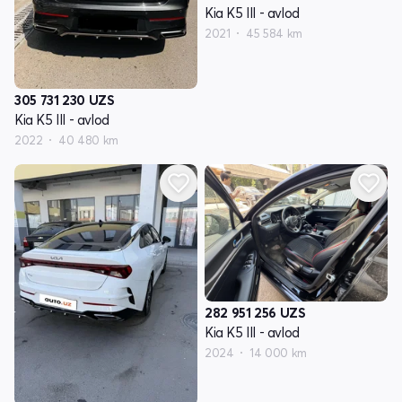
Kia K5 III - avlod
2021
45 584 km
305 731 230
UZS
Kia K5 III - avlod
2022
40 480 km
282 951 256
UZS
Kia K5 III - avlod
2024
14 000 km