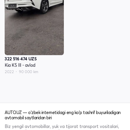
322 516 474
UZS
Kia K5 III - avlod
2022
90 000 km
AUTO.UZ — o'zbek internetidagi eng ko'p tashrif buyuriladigan
avtomobil saytlaridan biri
Biz yengil avtomobillar, yuk va tijorat transport vositalari,