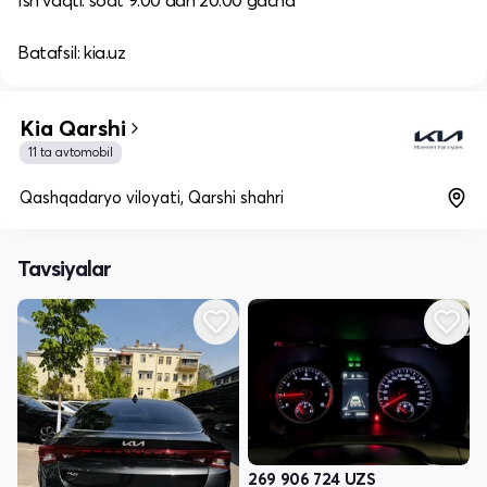
Ish vaqti: soat 9:00 dan 20:00 gacha​
Batafsil: kia.uz
Kia Qarshi
11 ta avtomobil
Qashqadaryo viloyati, Qarshi shahri
Tavsiyalar
269 906 724
UZS