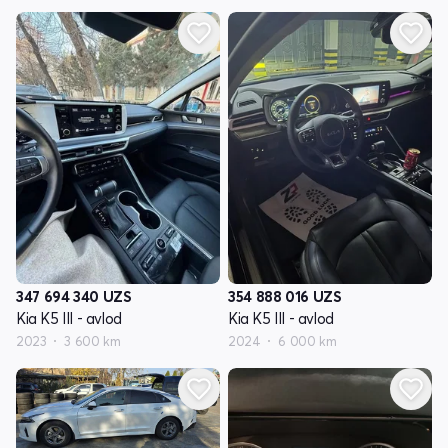
347 694 340
UZS
354 888 016
UZS
Kia K5 III - avlod
Kia K5 III - avlod
2023
3 600 km
2024
6 000 km