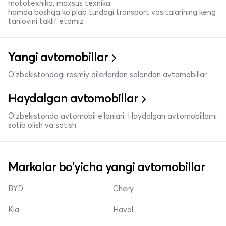
mototexnika, maxsus texnika
hamda boshqa ko'plab turdagi transport vositalarining keng
tanlovini taklif etamiz
Yangi avtomobillar
O'zbekistondagi rasmiy dilerlardan salondan avtomobillar
Haydalgan avtomobillar
O'zbekistonda avtomobil e’lonlari. Haydalgan avtomobillarni
sotib olish va sotish
Markalar bo'yicha yangi avtomobillar
BYD
Chery
Kia
Haval