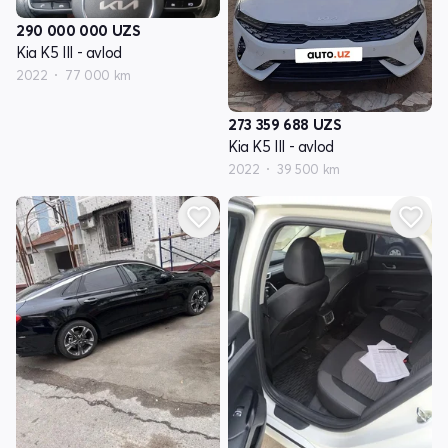
290 000 000
UZS
Kia K5 III - avlod
2022
77 000 km
273 359 688
UZS
Kia K5 III - avlod
2022
39 500 km