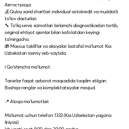
Автострада
💰 Qulay xarid shartlari: individual avtokredit va muddatli
to‘lov dasturlari.​
🔧 To‘liq servis xizmatlari: birlamchi diagnostikadan tortib,
original ehtiyot qismlar bilan kafolatdan keyingi
ta’mirgacha.​
🎁 Maxsus takliflar va aksiyalar: batafsil ma’lumot Kia
Uzbekistan rasmiy veb-saytida.​
ℹ️ Qo‘shimcha ma’lumot:
Tasvirlar faqat axborot maqsadida taqdim etilgan.​
Boshqa ranglar va komplektatsiyalar mavjud.​
📍 Aloqa ma’lumotlari:
Ma’lumot uchun telefon: 1333 (Kia Uzbekistan yagona
liniyasi)​