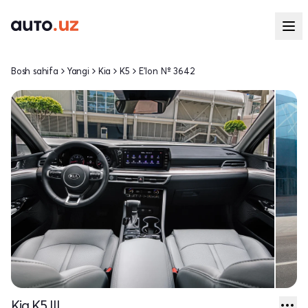
Bosh sahifa
Yangi
Kia
K5
E'lon № 3642
Kia K5 III