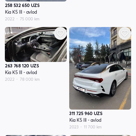
258 532 650
UZS
Kia K5 III - avlod
2022
75 000 km
263 768 120
UZS
Kia K5 III - avlod
2022
78 000 km
311 725 960
UZS
Kia K5 III - avlod
2023
11 700 km