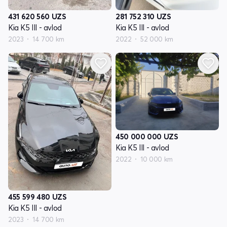
431 620 560
UZS
281 752 310
UZS
Kia K5 III - avlod
Kia K5 III - avlod
2023
14 700 km
2022
52 000 km
450 000 000
UZS
Kia K5 III - avlod
2022
10 000 km
455 599 480
UZS
Kia K5 III - avlod
2023
14 700 km