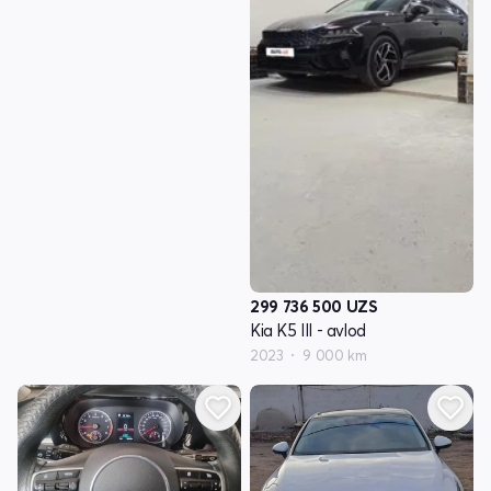
299 736 500
UZS
Kia K5 III - avlod
2023
9 000 km