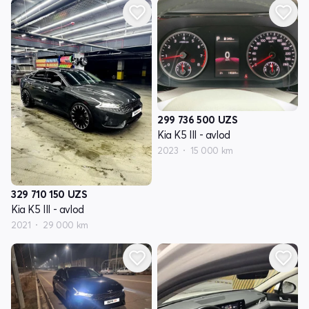
299 736 500
UZS
Kia K5 III - avlod
2023
15 000 km
329 710 150
UZS
Kia K5 III - avlod
2021
29 000 km