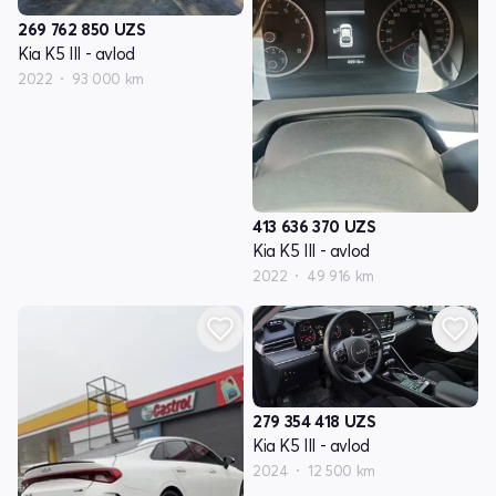
269 762 850
UZS
Kia K5 III - avlod
2022
93 000 km
413 636 370
UZS
Kia K5 III - avlod
2022
49 916 km
279 354 418
UZS
Kia K5 III - avlod
2024
12 500 km