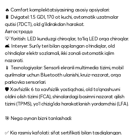
🔥 Comfort komplektatsiyasining asosiy opsiyalari:
🔋 Dvigatel: 1.5 GDI, 170 ot kuchi, avtomatik uzatmalar
qutisi (7DCT), old g‘ildirakdan harakat.​
Автострада
💡 Yoritish: LED kunduzgi chiroqlar, to‘liq LED orqa chiroqlar.​
🛋️ Interyer: Sun’iy teri bilan qoplangan o‘rindiqlar, old
o‘rindiqlar elektr sozlamali, ikki zonali avtomatik iqlim
nazorati.​
📱 Texnologiyalar: Sensorli ekranli multimedia tizimi, mobil
qurilmalar uchun Bluetooth ulanishi, kruiz-nazorat, orqa
parkovka sensorlari.​
🛡️ Xavfsizlik: 6 ta xavfsizlik yostiqchasi, old to‘qnashuvni
oldini olish tizimi (FCA), shinalardagi bosimni nazorat qilish
tizimi (TPMS), yo‘l chizig‘ida harakatlanish yordamchisi (LFA).​
🎯 Nega aynan bizni tanlashadi:
✅ Kia rasmiy kafolati: sifat sertifikati bilan tasdiqlangan.​