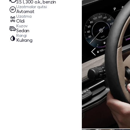
3.5 l, 300 o.k., benzin
Uzatmalar qutisi
Avtomat
Uzatma
Oldi
Kuzov
Sedan
Rangi
Kulrang