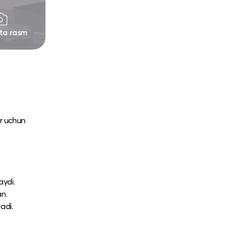
 ta rasm
ar uchun
aydi.
an.
adi.