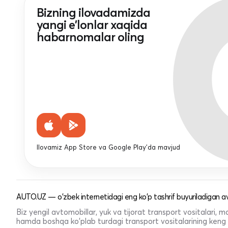
Bizning ilovadamizda
yangi e'lonlar xaqida
habarnomalar oling
Ilovamiz App Store va Google Play'da mavjud
AUTO.UZ — o'zbek internetidagi eng ko'p tashrif buyuriladigan av
Biz yengil avtomobillar, yuk va tijorat transport vositalari,
hamda boshqa ko'plab turdagi transport vositalarining keng t