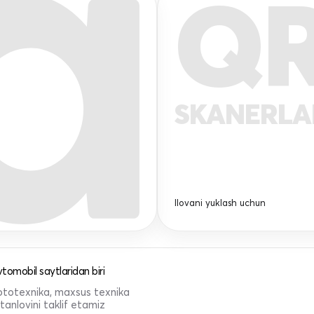
Q
SKANERL
Ilovani yuklash uchun
tomobil saytlaridan biri
 mototexnika, maxsus texnika
anlovini taklif etamiz