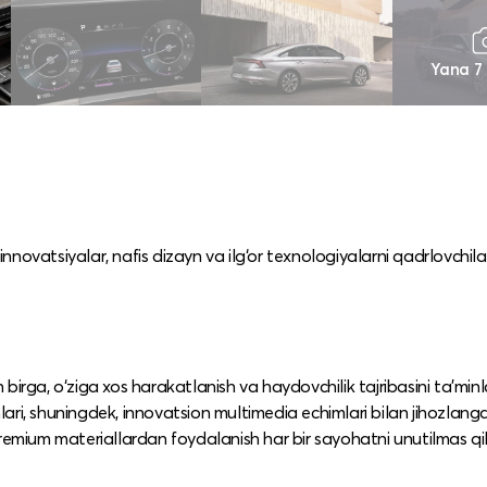
Yana 7
novatsiyalar, nafis dizayn va ilg‘or texnologiyalarni qadrlovchil
birga, o‘ziga xos harakatlanish va haydovchilik tajribasini ta’minl
mlari, shuningdek, innovatsion multimedia echimlari bilan jihozlang
premium materiallardan foydalanish har bir sayohatni unutilmas qil