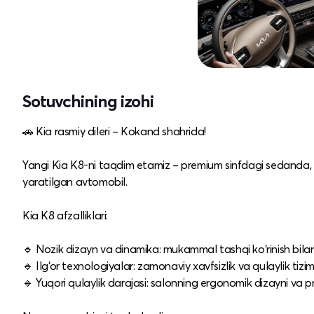
Sotuvchining izohi
🚗 Kia rasmiy dileri – Kokand shahrida!
Yangi Kia K8-ni taqdim etamiz – premium sinfdagi sedanda, in
yaratilgan avtomobil.
Kia K8 afzalliklari:
🔹 Nozik dizayn va dinamika: mukammal tashqi ko‘rinish bilan 
🔹 Ilg‘or texnologiyalar: zamonaviy xavfsizlik va qulaylik tizi
🔹 Yuqori qulaylik darajasi: salonning ergonomik dizayni va 