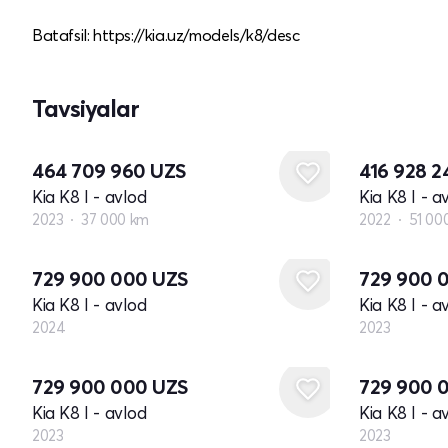
Batafsil: https://kia.uz/models/k8/desc
Tavsiyalar
464 709 960
UZS
416 928 
Kia K8 I - avlod
Kia K8 I - a
2023
37 000 km
2022
51 00
Yangi
Yangi
729 900 000
UZS
729 900 
Kia K8 I - avlod
Kia K8 I - a
2024
2023
Yangi
Yangi
729 900 000
UZS
729 900 
Kia K8 I - avlod
Kia K8 I - a
2023
2023