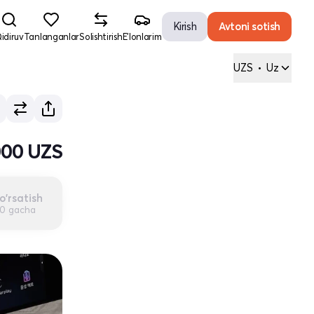
Kirish
Avtoni sotish
idiruv
Tanlanganlar
Solishtirish
E'lonlarim
UZS
•
Uz
000 UZS
o'rsatish
00 gacha