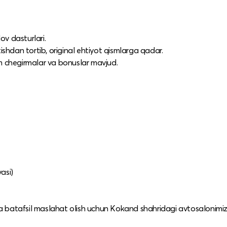
ov dasturlari.
atishdan tortib, original ehtiyot qismlarga qadar.
m chegirmalar va bonuslar mavjud.
asi)
 va batafsil maslahat olish uchun Kokand shahridagi avtosalonimiz