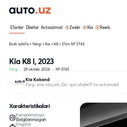
E'lonlar
Dilerlar
Avtoxizmat
Zeekr
Kia
Reels
Bosh sahifa
Yangi
Kia
K8
E'lon № 3745
Kia K8 I, 2023
Yangi
29 oktabr 2024
№ 3745
Kia Kokand
Farg`ona viloyati, Qo`qon shahri
11 ta avtomobil
Xarakteristikalari
Komplektatsiya
Belgilanmagan
Dvigatel