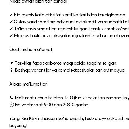
Nega aynan bizni tanlashadi:
✔ Kia rasmiy kafolati: sifat sertifikatlari bilan tasdiqlangan.
✔ Qulay xarid shartlari: individual avtokredit va muddatli to‘l
✔ To‘liq servis xizmatlari: rejalashtirilgan texnik xizmat ko‘rs
✔ Maxsus takliflar va aksiyalar: mijozlarimiz uchun muntaza
Qo‘shimcha ma’lumot:
📌 Tasvirlar faqat axborot maqsadida taqdim etilgan.
🎯 Boshqa variantlar va komplektatsiyalar tanlovi mavjud.
Aloqa ma’lumotlari:
📞 Ma’lumot uchun telefon: 1333 (Kia Uzbekistan yagona liniy
🕘 Ish vaqti: soat 9:00 dan 20:00 gacha
Yangi Kia K8-ni shaxsan ko‘rib chiqish, test-drayv o‘tkazish
buyuring!