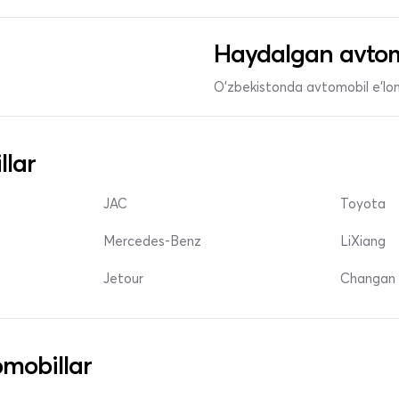
Haydalgan avtom
O'zbekistonda avtomobil e’lonl
llar
JAC
Toyota
Mercedes-Benz
LiXiang
Jetour
Changan 
mobillar