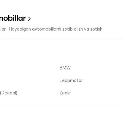
obillar
ari. Haydalgan avtomobillarni sotib olish va sotish
BMW
Leapmotor
(Deepal)
Zeekr