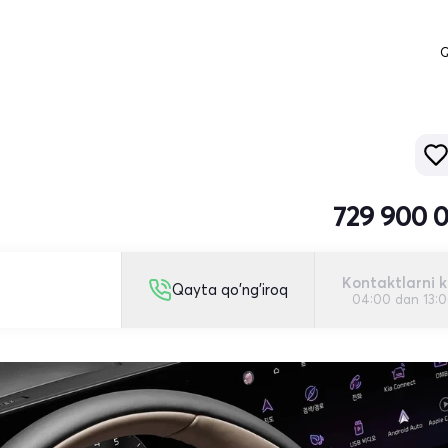
Q
729 900 
Kontaktlarni k
Qayta qo'ng'iroq
04:00 dan 13: