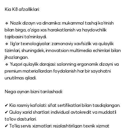
Kia K8 afzalliklari:
🔹 Nozik dizayn va dinamika: mukammal tashqi ko‘rinish
bilan birga, o‘ziga xos harakatlanish va haydovchilik
tajribasini ta’minlaydi.
🔹 Ilg‘or texnologiyalar: zamonaviy xavfsizlik va qulaylik
tizimlari, shuningdek, innovatsion multimedia echimlari bilan
jihozlangan.
🔹 Yuqori qulaylik darajasi: salonning ergonomik dizayni va
premium materiallardan foydalanish har bir sayohatni
unutilmas qiladi.
Nega aynan bizni tanlashadi:
✔ Kia rasmiy kafolati: sifat sertifikatlari bilan tasdiqlangan.
✔ Qulay xarid shartlari: individual avtokredit va muddatli
to‘lov dasturlari.
✔ To‘liq servis xizmatlari: rejalashtirilgan texnik xizmat