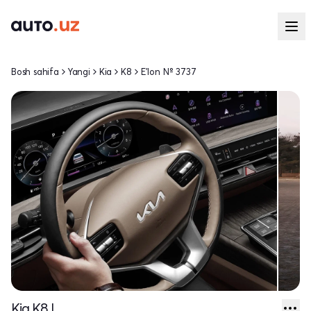
Bosh sahifa
Yangi
Kia
K8
E'lon № 3737
Kia K8 I