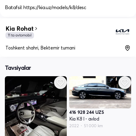
Batafsil: https://kia.uz/models/k8/desc
Kia Rohat
11 ta avtomobil
Toshkent shahri, Bektemir tumani
Tavsiyalar
416 928 244
UZS
Kia K8 I - avlod
2022
51 000 km