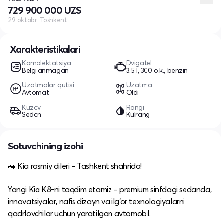
729 900 000 UZS
29 oktabr, Toshkent
Xarakteristikalari
Komplektatsiya
Dvigatel
Belgilanmagan
3.5 l, 300 o.k., benzin
Uzatmalar qutisi
Uzatma
Avtomat
Oldi
Kuzov
Rangi
Sedan
Kulrang
Sotuvchining izohi
🚗 Kia rasmiy dileri – Tashkent shahrida!
Yangi Kia K8-ni taqdim etamiz – premium sinfdagi sedanda,
innovatsiyalar, nafis dizayn va ilg‘or texnologiyalarni
qadrlovchilar uchun yaratilgan avtomobil.