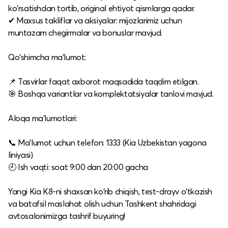
ko‘rsatishdan tortib, original ehtiyot qismlarga qadar.
✔ Maxsus takliflar va aksiyalar: mijozlarimiz uchun
muntazam chegirmalar va bonuslar mavjud.
Qo‘shimcha ma’lumot:
📌 Tasvirlar faqat axborot maqsadida taqdim etilgan.
🎯 Boshqa variantlar va komplektatsiyalar tanlovi mavjud.
Aloqa ma’lumotlari:
📞 Ma’lumot uchun telefon: 1333 (Kia Uzbekistan yagona
liniyasi)
🕘 Ish vaqti: soat 9:00 dan 20:00 gacha
Yangi Kia K8-ni shaxsan ko‘rib chiqish, test-drayv o‘tkazish
va batafsil maslahat olish uchun Tashkent shahridagi
avtosalonimizga tashrif buyuring!