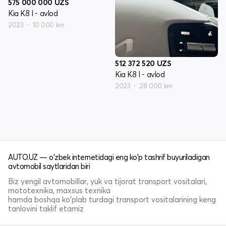
575 000 000
UZS
Kia K8 I - avlod
2023
10 000 km
512 372 520
UZS
Kia K8 I - avlod
2023
28 000 km
AUTO.UZ — o'zbek internetidagi eng ko'p tashrif buyuriladigan
avtomobil saytlaridan biri
Biz yengil avtomobillar, yuk va tijorat transport vositalari,
mototexnika, maxsus texnika
hamda boshqa ko'plab turdagi transport vositalarining keng
tanlovini taklif etamiz