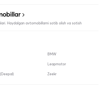
obillar
ari. Haydalgan avtomobillarni sotib olish va sotish
BMW
Leapmotor
(Deepal)
Zeekr