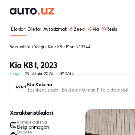
E'lonlar
Dilerlar
Avtoxizmat
Zeekr
Kia
Reels
Bosh sahifa
Yangi
Kia
K8
E'lon № 3744
Kia K8 I, 2023
Yangi
29 oktabr 2024
№ 3744
Kia Kokcha
Toshkent shahri, Bektemir tumani
11 ta avtomobil
Xarakteristikalari
Komplektatsiya
Belgilanmagan
Dvigatel