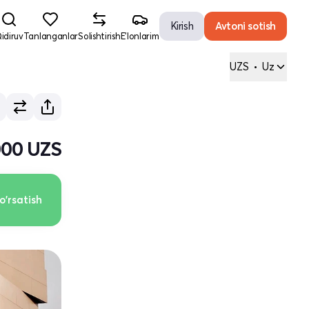
Kirish
Avtoni sotish
idiruv
Tanlanganlar
Solishtirish
E'lonlarim
UZS
•
Uz
000 UZS
o'rsatish