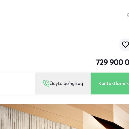
Q
729 900 
Qayta qo'ng'iroq
Kontaktlarni k