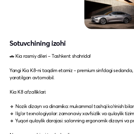
Sotuvchining izohi
🚗 Kia rasmiy dileri – Tashkent shahrida!
Yangi Kia K8-ni taqdim etamiz – premium sinfdagi sedanda, in
yaratilgan avtomobil.
Kia K8 afzalliklari:
🔹 Nozik dizayn va dinamika: mukammal tashqi ko‘rinish bilan 
🔹 Ilg‘or texnologiyalar: zamonaviy xavfsizlik va qulaylik tizi
🔹 Yuqori qulaylik darajasi: salonning ergonomik dizayni va 