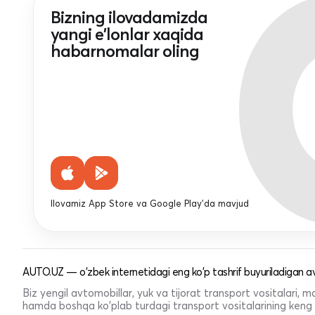
Bizning ilovadamizda
yangi e'lonlar xaqida
habarnomalar oling
Ilovamiz App Store va Google Play'da mavjud
AUTO.UZ — o'zbek internetidagi eng ko'p tashrif buyuriladigan av
Biz yengil avtomobillar, yuk va tijorat transport vositalari,
hamda boshqa ko'plab turdagi transport vositalarining keng t