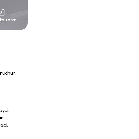
 ta rasm
ar uchun
aydi.
an.
adi.