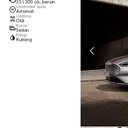
3.5 l, 300 o.k., benzin
Uzatmalar qutisi
Avtomat
Uzatma
Oldi
Kuzov
Sedan
Rangi
Kulrang