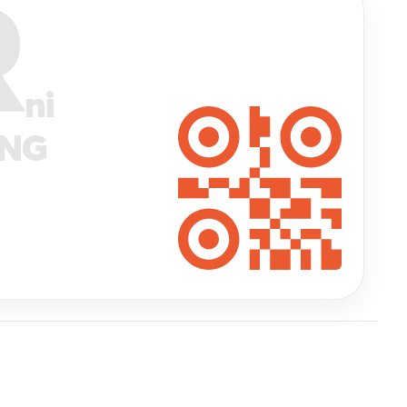
R
ni
ANG