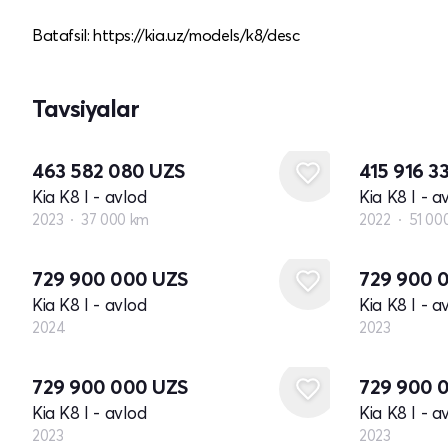
Batafsil: https://kia.uz/models/k8/desc
Tavsiyalar
463 582 080
UZS
415 916 3
Kia K8 I - avlod
Kia K8 I - a
2023
37 000 km
2022
51 00
Yangi
Yangi
729 900 000
UZS
729 900 
Kia K8 I - avlod
Kia K8 I - a
2024
2023
Yangi
Yangi
729 900 000
UZS
729 900 
Kia K8 I - avlod
Kia K8 I - a
2023
2023