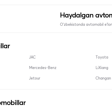
Haydalgan avtom
O'zbekistonda avtomobil e’lonl
llar
JAC
Toyota
Mercedes-Benz
LiXiang
Jetour
Changan 
mobillar