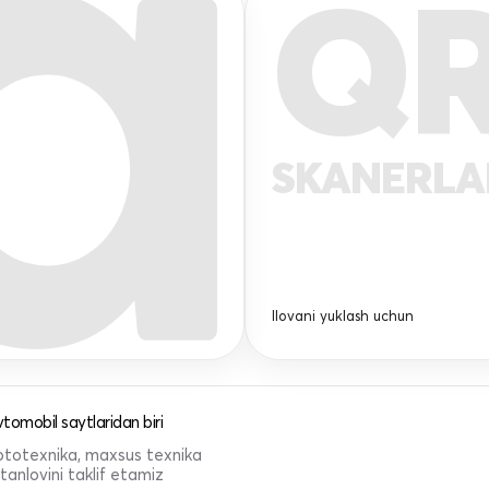
Q
SKANERL
Ilovani yuklash uchun
tomobil saytlaridan biri
 mototexnika, maxsus texnika
anlovini taklif etamiz