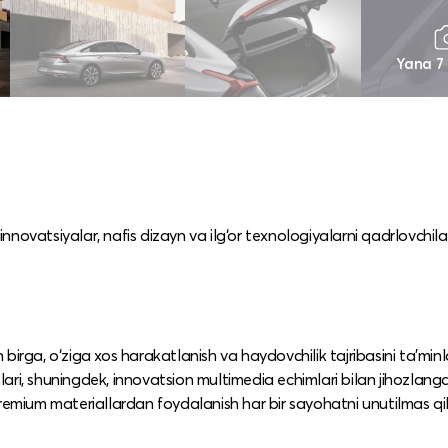
Yana 7
novatsiyalar, nafis dizayn va ilg‘or texnologiyalarni qadrlovchil
birga, o‘ziga xos harakatlanish va haydovchilik tajribasini ta’minl
mlari, shuningdek, innovatsion multimedia echimlari bilan jihozlang
premium materiallardan foydalanish har bir sayohatni unutilmas qil