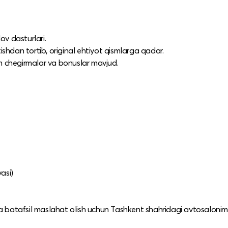
ov dasturlari.
atishdan tortib, original ehtiyot qismlarga qadar.
m chegirmalar va bonuslar mavjud.
asi)
 va batafsil maslahat olish uchun Tashkent shahridagi avtosalonim