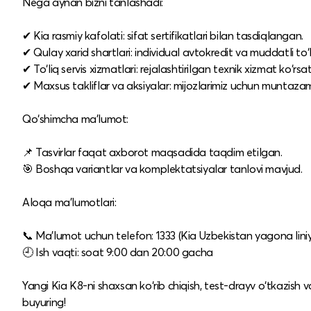
Nega aynan bizni tanlashadi:
✔ Kia rasmiy kafolati: sifat sertifikatlari bilan tasdiqlangan.
✔ Qulay xarid shartlari: individual avtokredit va muddatli to‘l
✔ To‘liq servis xizmatlari: rejalashtirilgan texnik xizmat ko‘rs
✔ Maxsus takliflar va aksiyalar: mijozlarimiz uchun muntaza
Qo‘shimcha ma’lumot:
📌 Tasvirlar faqat axborot maqsadida taqdim etilgan.
🎯 Boshqa variantlar va komplektatsiyalar tanlovi mavjud.
Aloqa ma’lumotlari:
📞 Ma’lumot uchun telefon: 1333 (Kia Uzbekistan yagona liniy
🕘 Ish vaqti: soat 9:00 dan 20:00 gacha
Yangi Kia K8-ni shaxsan ko‘rib chiqish, test-drayv o‘tkazish
buyuring!