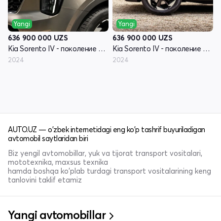
Yangi
Yangi
636 900 000
UZS
636 900 000
UZS
Kia Sorento IV - поколение рестайлинг
Kia Sorento IV - поколение рестайлинг
2024
2024
AUTO.UZ — o'zbek internetidagi eng ko'p tashrif buyuriladigan
avtomobil saytlaridan biri
Biz yengil avtomobillar, yuk va tijorat transport vositalari,
mototexnika, maxsus texnika
hamda boshqa ko'plab turdagi transport vositalarining keng
tanlovini taklif etamiz
Yangi avtomobillar