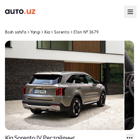
Bosh sahifa
Yangi
Kia
Sorento
E'lon № 3679
Kia Sorento IV Рестайлинг