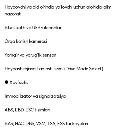
Haydovchi va old o‘rindiq yo‘lovchi uchun alohida iqlim
nazorati
Bluetooth va USB‑ulanishlar
Orqa koʻrish kamerasi
Yomg‘ir va yorug‘lik sensori
Haydash rejimini tanlash tizimi (Drive Mode Select)
🛡️ Xavfsizlik:
Immobilizator va signalizatsiya
ABS, EBD, ESC tizimlari
BAS, HAC, DBS, VSM, TSA, ESS funksiyalari