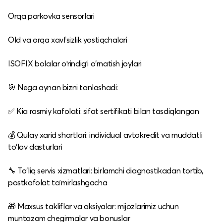
Orqa parkovka sensorlari
Old va orqa xavfsizlik yostiqchalari
ISOFIX bolalar oʻrindigʻi o‘rnatish joylari
🎯 Nega aynan bizni tanlashadi:
✅ Kia rasmiy kafolati: sifat sertifikati bilan tasdiqlangan
💰 Qulay xarid shartlari: individual avtokredit va muddatli
to‘lov dasturlari
🔧 To‘liq servis xizmatlari: birlamchi diagnostikadan tortib,
postkafolat taʼmirlashgacha
🎁 Maxsus takliflar va aksiyalar: mijozlarimiz uchun
muntazam chegirmalar va bonuslar