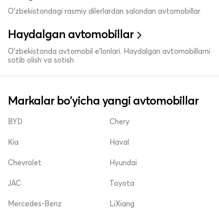
O'zbekistondagi rasmiy dilerlardan salondan avtomobillar
Haydalgan avtomobillar
O'zbekistonda avtomobil e’lonlari. Haydalgan avtomobillarni
sotib olish va sotish
Markalar bo'yicha yangi avtomobillar
BYD
Chery
Kia
Haval
Chevrolet
Hyundai
JAC
Toyota
Mercedes-Benz
LiXiang