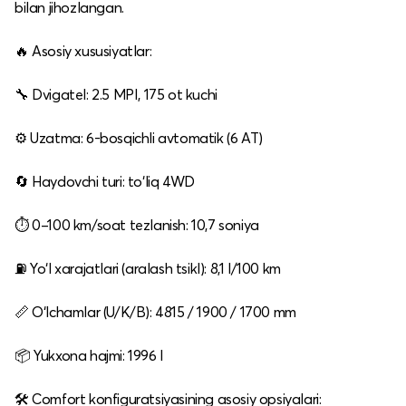
bilan jihozlangan.
🔥 Asosiy xususiyatlar:
🔧 Dvigatel: 2.5 MPI, 175 ot kuchi
⚙️ Uzatma: 6‑bosqichli avtomatik (6 AT)
🔄 Haydovchi turi: to‘liq 4WD
⏱️ 0–100 km/soat tezlanish: 10,7 soniya
⛽ Yo‘l xarajatlari (aralash tsikl): 8,1 l/100 km
📏 O‘lchamlar (U/K/B): 4815 / 1900 / 1700 mm
📦 Yukxona hajmi: 1996 l
🛠️ Comfort konfiguratsiyasining asosiy opsiyalari: