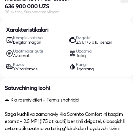
636 900 000 UZS
28 oktabr, Surxondaryo viloyati
Xarakteristikalari
Komplektatsiya
Dvigatel
Belgilanmagan
2.5 l, 175 o.k., benzin
Uzatmalar qutisi
Uzatma
Avtomat
To'liq
Kuzov
Rangi
Yo‘ltanlamas
Jigarrang
Sotuvchining izohi
🚗 Kia rasmiy dileri – Termiz shahrida!
Sizga kuchli va zamonaviy Kia Sorento Comfort ni taqdim
etamiz – 2.5 MPI (175 ot kuchi) benzinli dvigatel, 6 bosqichli
avtomatik uzatma va to‘liq g‘ildirakdan haydovchi tizimi