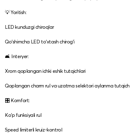
💡 Yoritish:
LED kunduzgi chiroqlar
Qo‘shimcha LED to‘xtash chirog‘i
🛋️ Interyer:
Xrom qoplangan ichki eshik tutqichlari
Qoplangan charm rul va uzatma selektori aylanma tutqich
🎛️ Komfort:
Ko‘p funksiyali rul
Speed limiterli kruiz‑kontrol