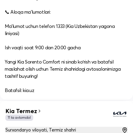
📞 Aloqa ma’lumotlari:
Ma’lumot uchun telefon: 1333 (Kia Uzbekistan yagona
liniyasi)
Ish vaqti: soat 9:00 dan 20:00 gacha
Yangi Kia Sorento Comfort ni sinab koʻrish va batafsil
maslahat olish uchun Termiz shahridagi avtosalonimizga
tashrif buyuring!
Batafsil: kia.uz
Kia Termez
11 ta avtomobil
Surxondaryo viloyati, Termiz shahri