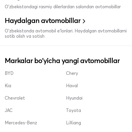
O'zbekistondagi rasmiy dilerlardan salondan avtomobillar
Haydalgan avtomobillar
O'zbekistonda avtomobil e’lonlari. Haydalgan avtomobillarni
sotib olish va sotish
Markalar bo'yicha yangi avtomobillar
BYD
Chery
Kia
Haval
Chevrolet
Hyundai
JAC
Toyota
Mercedes-Benz
LiXiang