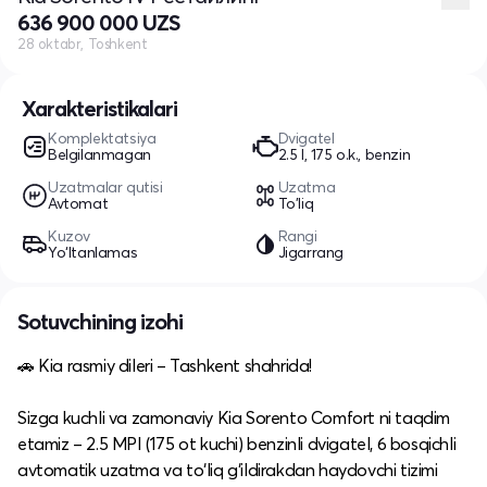
636 900 000 UZS
28 oktabr, Toshkent
Xarakteristikalari
Komplektatsiya
Dvigatel
Belgilanmagan
2.5 l, 175 o.k., benzin
Uzatmalar qutisi
Uzatma
Avtomat
To'liq
Kuzov
Rangi
Yo‘ltanlamas
Jigarrang
Sotuvchining izohi
🚗 Kia rasmiy dileri – Tashkent shahrida!
Sizga kuchli va zamonaviy Kia Sorento Comfort ni taqdim
etamiz – 2.5 MPI (175 ot kuchi) benzinli dvigatel, 6 bosqichli
avtomatik uzatma va to‘liq g‘ildirakdan haydovchi tizimi