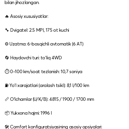
bilan jihozlangan.
🔥 Asosiy xususiyatlar:
🔧 Dvigatel: 2.5 MPI, 175 ot kuchi
⚙️ Uzatma: 6‑bosqichli avtomatik (6 AT)
🔄 Haydovchi turi: to‘liq 4WD
⏱️ 0–100 km/soat tezlanish: 10,7 soniya
⛽ Yo‘l xarajatlari (aralash tsikl): 8,1 l/100 km
📏 O‘lchamlar (U/K/B): 4815 / 1900 / 1700 mm
📦 Yukxona hajmi: 1996 l
🛠️ Comfort konfiguratsiyasining asosiy opsiyalari: