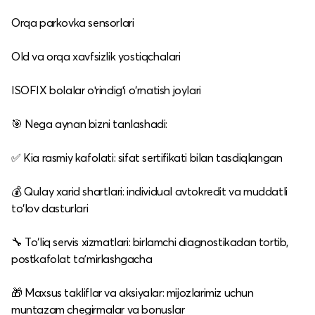
Orqa parkovka sensorlari
Old va orqa xavfsizlik yostiqchalari
ISOFIX bolalar oʻrindigʻi o‘rnatish joylari
🎯 Nega aynan bizni tanlashadi:
✅ Kia rasmiy kafolati: sifat sertifikati bilan tasdiqlangan
💰 Qulay xarid shartlari: individual avtokredit va muddatli
to‘lov dasturlari
🔧 To‘liq servis xizmatlari: birlamchi diagnostikadan tortib,
postkafolat taʼmirlashgacha
🎁 Maxsus takliflar va aksiyalar: mijozlarimiz uchun
muntazam chegirmalar va bonuslar