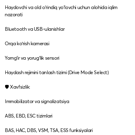
Haydovchi va old o‘rindiq yo‘lovchi uchun alohida iqlim
nazorati
Bluetooth va USB‑ulanishlar
Orqa koʻrish kamerasi
Yomg‘ir va yorug‘lik sensori
Haydash rejimini tanlash tizimi (Drive Mode Select)
🛡️ Xavfsizlik:
Immobilizator va signalizatsiya
ABS, EBD, ESC tizimlari
BAS, HAC, DBS, VSM, TSA, ESS funksiyalari