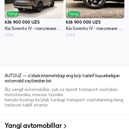
Yangi
Yangi
636 900 000
UZS
636 900 000
UZS
Kia Sorento IV - поколение рестайлинг
Kia Sorento IV - поколение рестайлинг
2024
2024
AUTO.UZ — o'zbek internetidagi eng ko'p tashrif buyuriladigan
avtomobil saytlaridan biri
Biz yengil avtomobillar, yuk va tijorat transport vositalari,
mototexnika, maxsus texnika
hamda boshqa ko'plab turdagi transport vositalarining keng
tanlovini taklif etamiz
Yangi avtomobillar