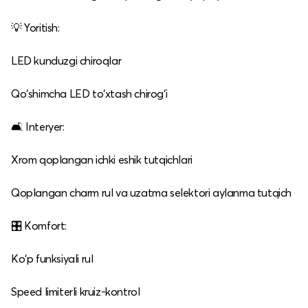
💡 Yoritish:
LED kunduzgi chiroqlar
Qo‘shimcha LED to‘xtash chirog‘i
🛋️ Interyer:
Xrom qoplangan ichki eshik tutqichlari
Qoplangan charm rul va uzatma selektori aylanma tutqich
🎛️ Komfort:
Ko‘p funksiyali rul
Speed limiterli kruiz‑kontrol