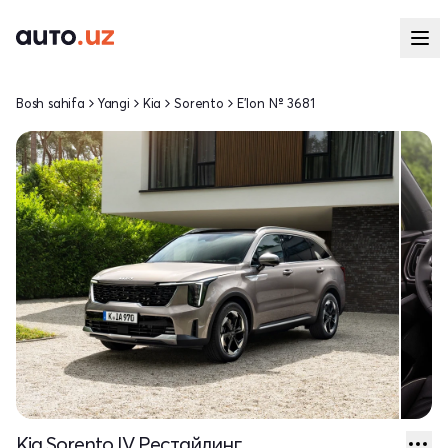
Bosh sahifa
Yangi
Kia
Sorento
E'lon № 3681
Kia Sorento IV Рестайлинг