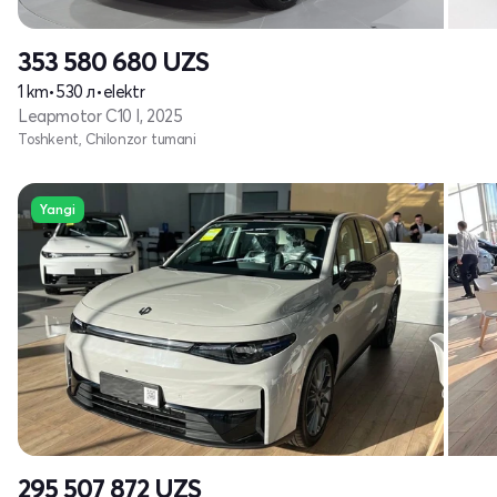
353 580 680
UZS
1 km
•
530 л
•
elektr
Leapmotor C10 I, 2025
Toshkent, Chilonzor tumani
Yangi
295 507 872
UZS