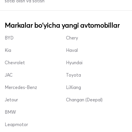
sotib olish va sotish
Markalar bo'yicha yangi avtomobillar
BYD
Chery
Kia
Haval
Chevrolet
Hyundai
JAC
Toyota
Mercedes-Benz
LiXiang
Jetour
Changan (Deepal)
BMW
Leapmotor