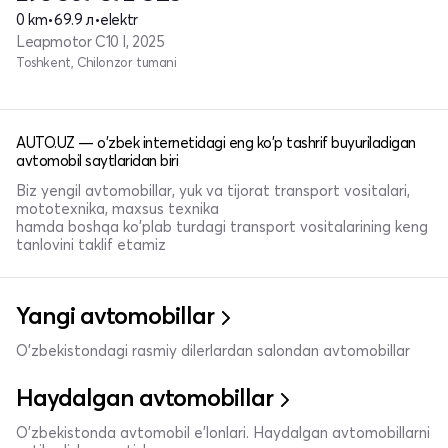
0 km
•
69.9 л
•
elektr
Leapmotor C10 I, 2025
Toshkent, Chilonzor tumani
AUTO.UZ — o'zbek internetidagi eng ko'p tashrif buyuriladigan
avtomobil saytlaridan biri
Biz yengil avtomobillar, yuk va tijorat transport vositalari,
mototexnika, maxsus texnika
hamda boshqa ko'plab turdagi transport vositalarining keng
tanlovini taklif etamiz
Yangi avtomobillar
O'zbekistondagi rasmiy dilerlardan salondan avtomobillar
Haydalgan avtomobillar
O'zbekistonda avtomobil e’lonlari. Haydalgan avtomobillarni