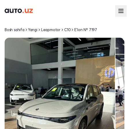
Bosh sahifa
Yangi
Leapmotor
C10
E'lon № 7197