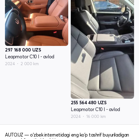
297 168 000
UZS
Leapmotor C10 I - avlod
2024
2 000 km
255 564 480
UZS
Leapmotor C10 I - avlod
2024
16 000 km
AUTO.UZ — o'zbek internetidagi eng ko'p tashrif buyuriladigan