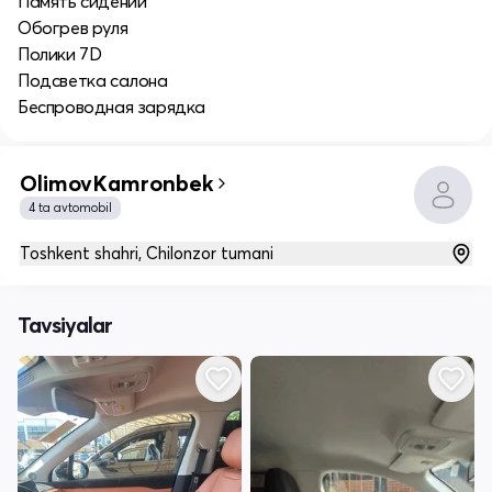
Память сидений
Обогрев руля
Полики 7D
Подсветка салона
Беспроводная зарядка
OlimovKamronbek
4 ta avtomobil
Toshkent shahri, Chilonzor tumani
Tavsiyalar