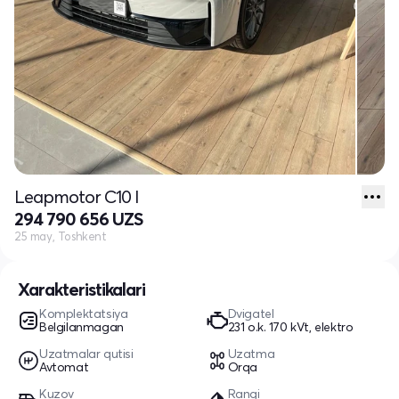
Leapmotor C10 I
294 790 656 UZS
25 may, Toshkent
Xarakteristikalari
Komplektatsiya
Dvigatel
Belgilanmagan
231 o.k. 170 kVt, elektro
Uzatmalar qutisi
Uzatma
Avtomat
Orqa
Kuzov
Rangi