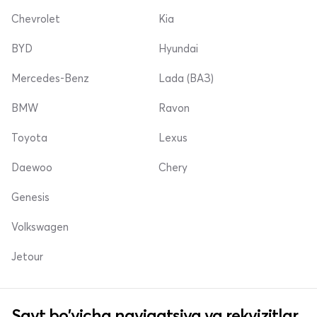
Chevrolet
Kia
BYD
Hyundai
Mercedes-Benz
Lada (ВАЗ)
BMW
Ravon
Toyota
Lexus
Daewoo
Chery
Genesis
Volkswagen
Jetour
Sayt bo'yicha navigatsiya va rekvizitlar