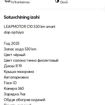
Yo‘ltanlamas
Qora
Sotuvchining izohi
LEAPMOTOR C10 530 km smart
dop optsiya
Год 2025
Запас хода 530 km
Цвет чёрный
Цвет салона темно фиолетовый
Диски R 19
Крыша панорама
Автопарковка
Face ID
Камера 360
Зарядка 7кв
Обдув обогрев сидений