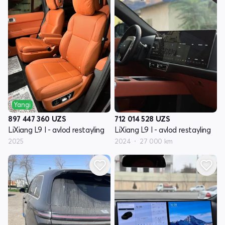
Yangi
897 447 360
UZS
712 014 528
UZS
LiXiang L9 I - avlod restayling
LiXiang L9 I - avlod restayling
2025
2024
27 000 km