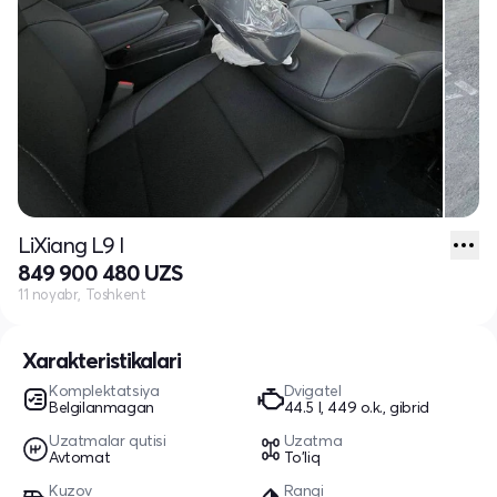
LiXiang L9 I
849 900 480 UZS
11 noyabr, Toshkent
Xarakteristikalari
Komplektatsiya
Dvigatel
Belgilanmagan
44.5 l, 449 o.k., gibrid
Uzatmalar qutisi
Uzatma
Avtomat
To'liq
Kuzov
Rangi