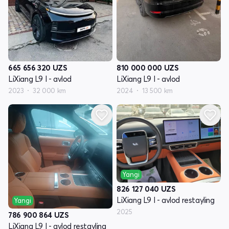
665 656 320
UZS
810 000 000
UZS
LiXiang L9 I - avlod
LiXiang L9 I - avlod
2023
32 000 km
2024
13 500 km
Yangi
826 127 040
UZS
LiXiang L9 I - avlod restayling
Yangi
2025
786 900 864
UZS
LiXiang L9 I - avlod restayling