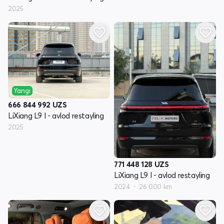
2025
Yangi
666 844 992
UZS
LiXiang L9 I - avlod restayling
2025
771 448 128
UZS
LiXiang L9 I - avlod restayling
2024
26 000 km