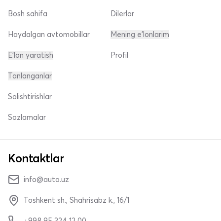
Bosh sahifa
Dilerlar
Haydalgan avtomobillar
Mening e'lonlarim
E'lon yaratish
Profil
Tanlanganlar
Solishtirishlar
Sozlamalar
Kontaktlar
info@auto.uz
Toshkent sh., Shahrisabz k., 16/1
+998 95 324 12 00