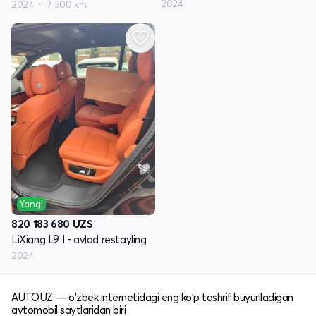
2024
2024
7 500 km
Yangi
820 183 680
UZS
LiXiang L9 I - avlod restayling
2024
AUTO.UZ — o'zbek internetidagi eng ko'p tashrif buyuriladigan
avtomobil saytlaridan biri