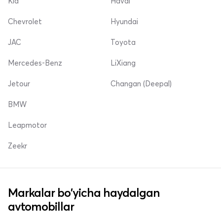
Kia
Haval
Chevrolet
Hyundai
JAC
Toyota
Mercedes-Benz
LiXiang
Jetour
Changan (Deepal)
BMW
Leapmotor
Zeekr
Markalar bo'yicha haydalgan
avtomobillar