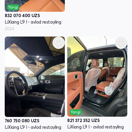
Yangi
832 070 400
UZS
LiXiang L9 I - avlod restayling
2024
Yangi
821 372 352
UZS
760 750 080
UZS
LiXiang L9 I - avlod restayling
LiXiang L9 I - avlod restayling