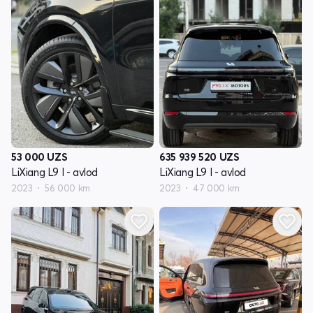
53 000
UZS
635 939 520
UZS
LiXiang L9 I - avlod
LiXiang L9 I - avlod
2023
56 000 km
2023
47 000 km