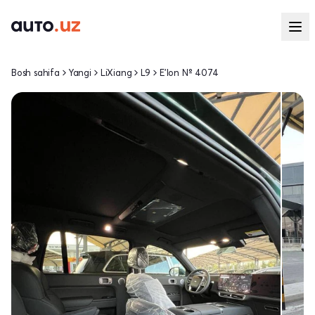
Bosh sahifa
Yangi
LiXiang
L9
E'lon № 4074