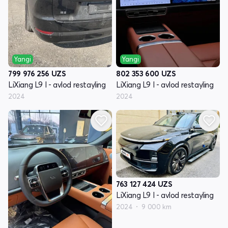
Yangi
Yangi
799 976 256
UZS
802 353 600
UZS
LiXiang L9 I - avlod restayling
LiXiang L9 I - avlod restayling
2024
2024
763 127 424
UZS
LiXiang L9 I - avlod restayling
2024
9 000 km