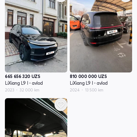
665 656 320
UZS
810 000 000
UZS
LiXiang L9 I - avlod
LiXiang L9 I - avlod
2023
32 000 km
2024
13 500 km