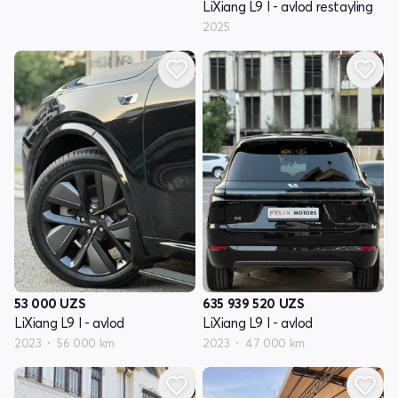
LiXiang L9 I - avlod restayling
2025
53 000
UZS
635 939 520
UZS
LiXiang L9 I - avlod
LiXiang L9 I - avlod
2023
56 000 km
2023
47 000 km