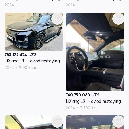
2024
2024
763 127 424
UZS
LiXiang L9 I - avlod restayling
2024
9 000 km
760 750 080
UZS
LiXiang L9 I - avlod restayling
2024
7 500 km