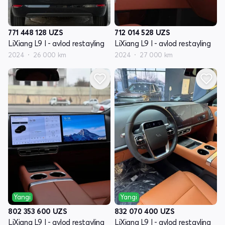
771 448 128
UZS
712 014 528
UZS
LiXiang L9 I - avlod restayling
LiXiang L9 I - avlod restayling
2024
26 000 km
2024
27 000 km
Yangi
Yangi
802 353 600
UZS
832 070 400
UZS
LiXiang L9 I - avlod restayling
LiXiang L9 I - avlod restayling