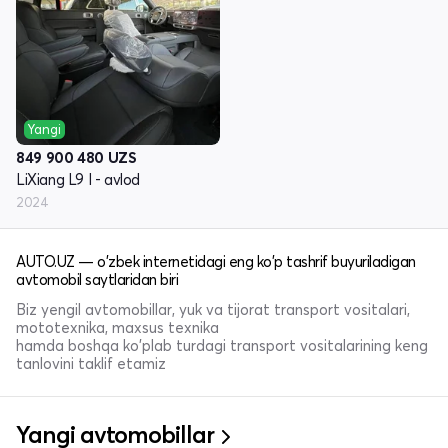
Yangi
849 900 480
UZS
LiXiang L9 I - avlod
2024
AUTO.UZ — o'zbek internetidagi eng ko'p tashrif buyuriladigan
avtomobil saytlaridan biri
Biz yengil avtomobillar, yuk va tijorat transport vositalari,
mototexnika, maxsus texnika
hamda boshqa ko'plab turdagi transport vositalarining keng
tanlovini taklif etamiz
Yangi avtomobillar