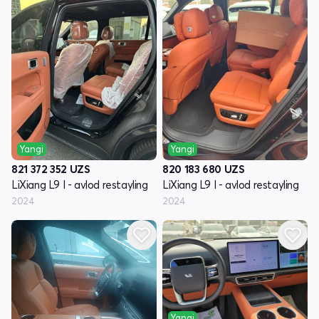
Yangi
Yangi
821 372 352
UZS
820 183 680
UZS
LiXiang L9 I - avlod restayling
LiXiang L9 I - avlod restayling
2024
2024
Yangi