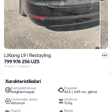
LiXiang L9 I Restayling
799 976 256 UZS
19 mart, Toshkent
Xarakteristikalari
Komplektatsiya
Dvigatel
Belgilanmagan
42.6 l, 449 o.k., gibrid
Uzatmalar qutisi
Uzatma
Avtomat
To'liq
Kuzov
Rangi