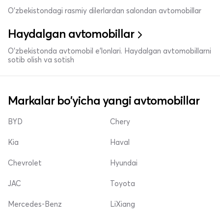
O'zbekistondagi rasmiy dilerlardan salondan avtomobillar
Haydalgan avtomobillar
O'zbekistonda avtomobil e’lonlari. Haydalgan avtomobillarni
sotib olish va sotish
Markalar bo'yicha yangi avtomobillar
BYD
Chery
Kia
Haval
Chevrolet
Hyundai
JAC
Toyota
Mercedes-Benz
LiXiang