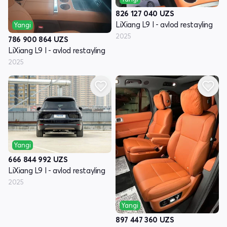
826 127 040
UZS
LiXiang L9 I - avlod restayling
Yangi
2025
786 900 864
UZS
LiXiang L9 I - avlod restayling
2025
Yangi
666 844 992
UZS
LiXiang L9 I - avlod restayling
2025
Yangi
897 447 360
UZS