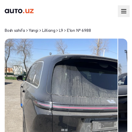
Bosh sahifa
Yangi
LiXiang
L9
E'lon № 6988