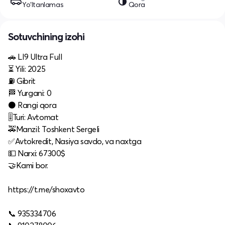
Yo‘ltanlamas
Qora
Sotuvchining izohi
🚗 LI9 Ultra Full
⏳ Yili: 2025
⛽️ Gibrit
🏁 Yurgani: 0
⚫ Rangi qora
🎚️Turi: Avtomat
🚕Manzil: Toshkent Sergeli
✅Avtokredit, Nasiya savdo, va naxtga
💵 Narxi: 67300$
🤝Kami bor.
https://t.me/shoxavto
📞 935334706