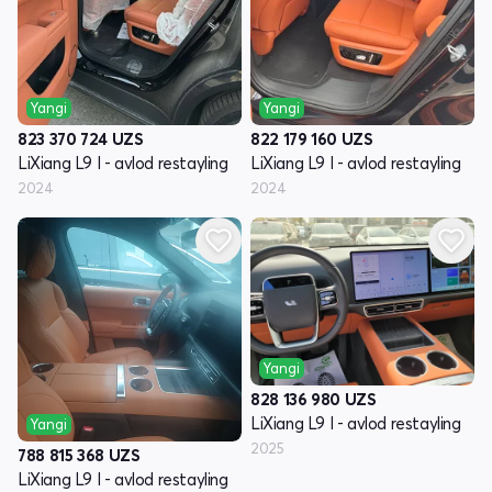
Yangi
Yangi
823 370 724
UZS
822 179 160
UZS
LiXiang L9 I - avlod restayling
LiXiang L9 I - avlod restayling
2024
2024
Yangi
828 136 980
UZS
LiXiang L9 I - avlod restayling
Yangi
2025
788 815 368
UZS
LiXiang L9 I - avlod restayling