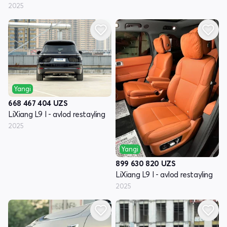
2025
Yangi
668 467 404
UZS
LiXiang L9 I - avlod restayling
2025
Yangi
899 630 820
UZS
LiXiang L9 I - avlod restayling
2025