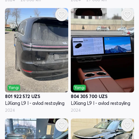
Yangi
Yangi
801 922 572
UZS
804 305 700
UZS
LiXiang L9 I - avlod restayling
LiXiang L9 I - avlod restayling
2024
2024