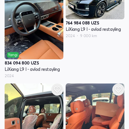
764 984 088
UZS
LiXiang L9 I - avlod restayling
2024
9 000 km
Yangi
834 094 800
UZS
LiXiang L9 I - avlod restayling
2024