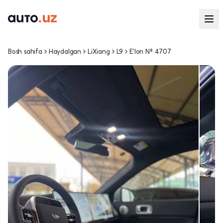
Bosh sahifa
Haydalgan
LiXiang
L9
E'lon № 4707