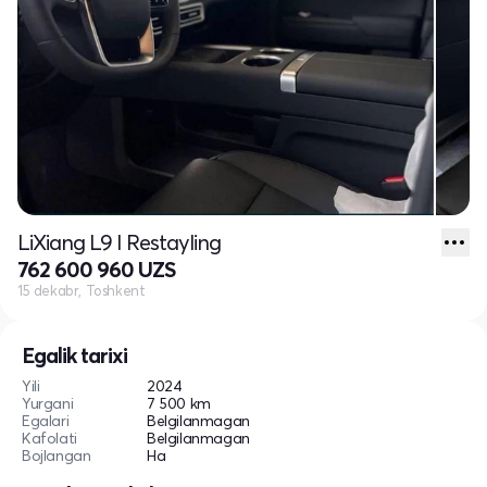
LiXiang L9 I Restayling
762 600 960 UZS
15 dekabr, Toshkent
Egalik tarixi
Yili
2024
Yurgani
7 500 km
Egalari
Belgilanmagan
Kafolati
Belgilanmagan
Bojlangan
Ha