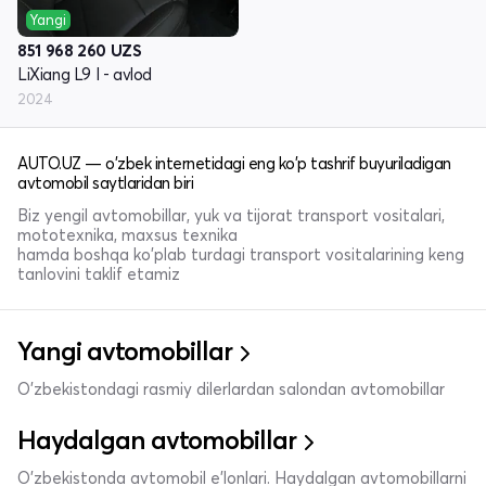
Yangi
851 968 260
UZS
LiXiang L9 I - avlod
2024
AUTO.UZ — o'zbek internetidagi eng ko'p tashrif buyuriladigan
avtomobil saytlaridan biri
Biz yengil avtomobillar, yuk va tijorat transport vositalari,
mototexnika, maxsus texnika
hamda boshqa ko'plab turdagi transport vositalarining keng
tanlovini taklif etamiz
Yangi avtomobillar
O'zbekistondagi rasmiy dilerlardan salondan avtomobillar
Haydalgan avtomobillar
O'zbekistonda avtomobil e’lonlari. Haydalgan avtomobillarni