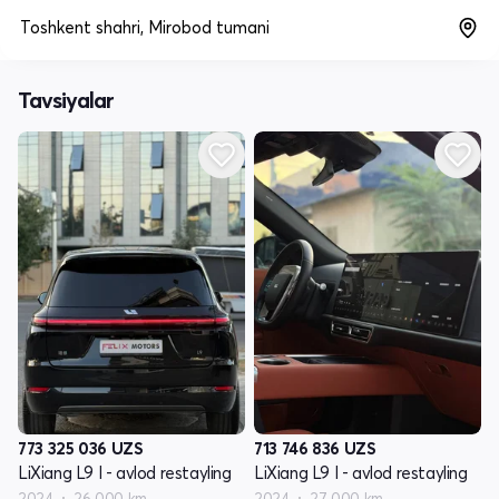
Toshkent shahri, Mirobod tumani
Tavsiyalar
773 325 036
UZS
713 746 836
UZS
LiXiang L9 I - avlod restayling
LiXiang L9 I - avlod restayling
2024
26 000 km
2024
27 000 km