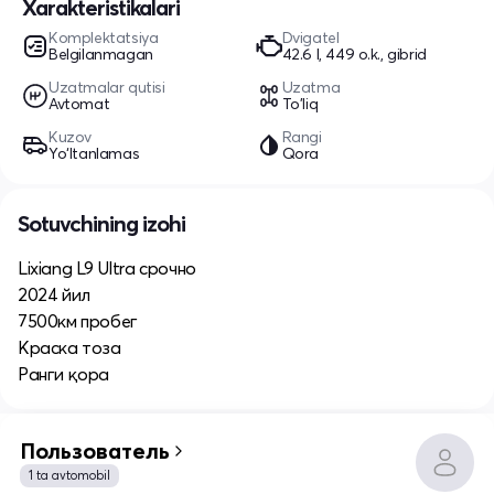
Xarakteristikalari
Komplektatsiya
Dvigatel
Belgilanmagan
42.6 l, 449 o.k., gibrid
Uzatmalar qutisi
Uzatma
Avtomat
To'liq
Kuzov
Rangi
Yo‘ltanlamas
Qora
Sotuvchining izohi
Lixiang L9 Ultra срочно
2024 йил
7500км пробег
Краска тоза
Ранги қора
Пользователь
1 ta avtomobil