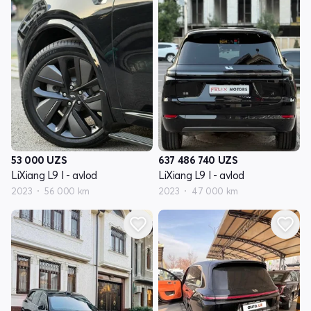
53 000
UZS
637 486 740
UZS
LiXiang L9 I - avlod
LiXiang L9 I - avlod
2023
56 000 km
2023
47 000 km