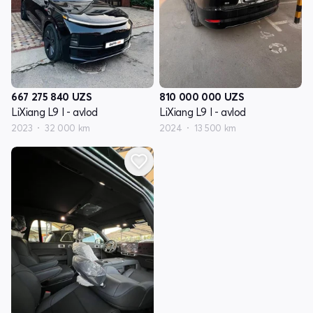
667 275 840
UZS
810 000 000
UZS
LiXiang L9 I - avlod
LiXiang L9 I - avlod
2023
32 000 km
2024
13 500 km