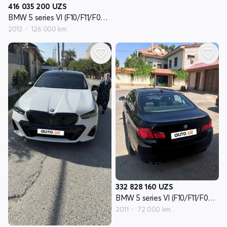
416 035 200
UZS
BMW 5 series VI (F10/F11/F07) - avlod reslayling
2013
126 000 km
332 828 160
UZS
BMW 5 series VI (F10/F11/F07) - avlod
2011
72 000 km