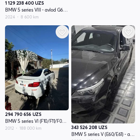
1 129 238 400
UZS
BMW 5 series VIII - avlod G60/G61/G68
2024
8 600 km
294 790 656
UZS
BMW 5 series VI (F10/F11/F07) - avlod
343 526 208
UZS
2012
188 000 km
BMW 5 series V (E60/E61) - avlod restayling