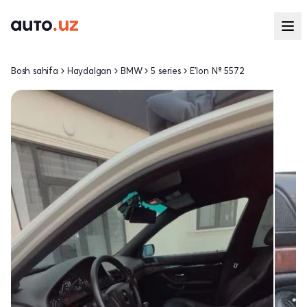
Bosh sahifa
Haydalgan
BMW
5 series
E'lon № 5572