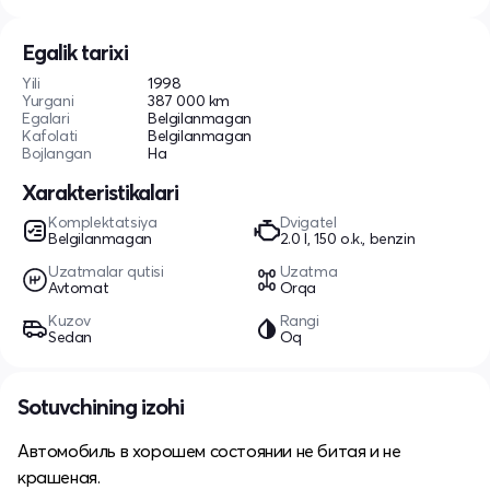
Egalik tarixi
Yili
1998
Yurgani
387 000 km
Egalari
Belgilanmagan
Kafolati
Belgilanmagan
Bojlangan
Ha
Xarakteristikalari
Komplektatsiya
Dvigatel
Belgilanmagan
2.0 l, 150 o.k., benzin
Uzatmalar qutisi
Uzatma
Avtomat
Orqa
Kuzov
Rangi
Sedan
Oq
Sotuvchining izohi
Автомобиль в хорошем состоянии не битая и не
крашеная.