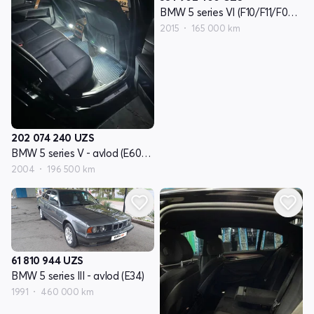
BMW 5 series VI (F10/F11/F07) - avlod reslayling
2015
165 000 km
202 074 240
UZS
BMW 5 series V - avlod (E60/E61)
2004
196 500 km
61 810 944
UZS
BMW 5 series III - avlod (E34)
1991
460 000 km