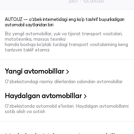
2007
125 000 km
AUTO.UZ — o'zbek internetidagi eng ko'p tashrif buyuriladigan
avtomobil saytlaridan biri
Biz yengil avtomobillar, yuk va tijorat transport vositalari,
mototexnika, maxsus texnika
hamda boshqa ko'plab turdagi transport vositalarining keng
tanlovini taklif etamiz
Yangi avtomobillar
O'zbekistondagi rasmiy dilerlardan salondan avtomobillar
Haydalgan avtomobillar
O'zbekistonda avtomobil e’lonlari. Haydalgan avtomobillarni
sotib olish va sotish