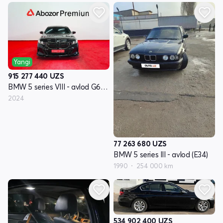
Yangi
915 277 440
UZS
BMW 5 series VIII - avlod G60/G61/G68
2024
77 263 680
UZS
BMW 5 series III - avlod (E34)
1990
254 000 km
534 902 400
UZS