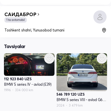
САИДАБРОР
1 ta avtomobil
Toshkent shahri, Yunusobod tumani
Tavsiyalar
112 923 840
UZS
BMW 5 series IV - avlod (E39)
1996
334 000 km
546 789 120
UZS
BMW 5 series VIII - avlod G60/G61/G68
2024
3 479 km