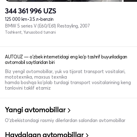
344 361 996
UZS
125 000 km
•
3.5 л
•
benzin
BMW 5 series V (E60/E61) Restayling, 2007
Toshkent, Yunusobod tumani
AUTO.UZ — o'zbek internetidagi eng ko'p tashrif buyuriladigan
avtomobil saytlaridan biri
Biz yengil avtomobillar, yuk va tijorat transport vositalari,
mototexnika, maxsus texnika
hamda boshqa ko'plab turdagi transport vositalarining keng
tanlovini taklif etamiz
Yangi avtomobillar
O'zbekistondagi rasmiy dilerlardan salondan avtomobillar
Haydalgan avtomobillar