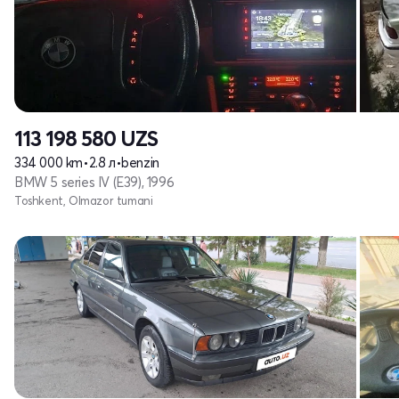
113 198 580
UZS
334 000 km
•
2.8 л
•
benzin
BMW 5 series IV (E39), 1996
Toshkent, Olmazor tumani