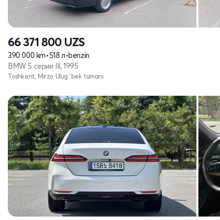
66 371 800
UZS
390 000 km
•
518 л
•
benzin
BMW 5 серии III, 1995
Toshkent, Mirzo Ulug`bek tumani