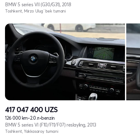
BMW 5 series VII (G30/G31), 2018
Toshkent, Mirzo Ulug`bek tumani
417 047 400
UZS
126 000 km
•
2.0 л
•
benzin
BMW 5 series VI (F10/F11/F07) reslayling, 2013
Toshkent, Yakkasaroy tumani