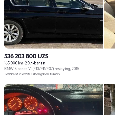
536 203 800
UZS
165 000 km
•
2.0 л
•
benzin
BMW 5 series VI (F10/F11/F07) reslayling, 2015
Toshkent viloyati, Ohangaron tumani