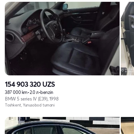
154 903 320
UZS
387 000 km
•
2.0 л
•
benzin
BMW 5 series IV (E39), 1998
Toshkent, Yunusobod tumani