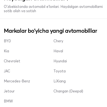
O'zbekistonda avtomobil e’lonlari. Haydalgan avtomobillarni
sotib olish va sotish
Markalar bo'yicha yangi avtomobillar
BYD
Chery
Kia
Haval
Chevrolet
Hyundai
JAC
Toyota
Mercedes-Benz
LiXiang
Jetour
Changan (Deepal)
BMW