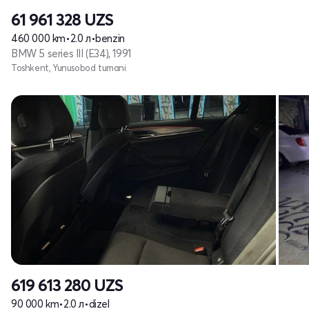
61 961 328
UZS
460 000 km
•
2.0 л
•
benzin
BMW 5 series III (E34), 1991
Toshkent, Yunusobod tumani
619 613 280
UZS
90 000 km
•
2.0 л
•
dizel