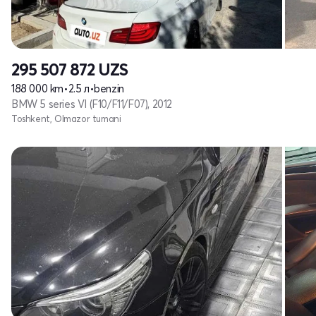
295 507 872
UZS
188 000 km
•
2.5 л
•
benzin
BMW 5 series VI (F10/F11/F07), 2012
Toshkent, Olmazor tumani