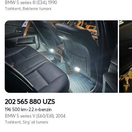
BMW 5 series III (E34), 1990
Toshkent, Bektemir tumani
202 565 880
UZS
196 500 km
•
2.2 л
•
benzin
BMW 5 series V (E60/E61), 2004
Toshkent, Sirg`ali tumani