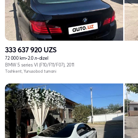
333 637 920
UZS
72 000 km
•
2.0 л
•
dizel
BMW 5 series VI (F10/F11/F07), 2011
Toshkent, Yunusobod tumani