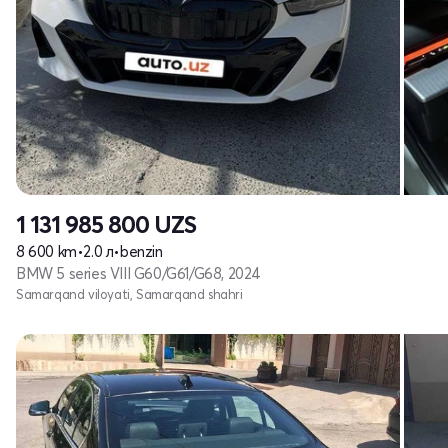
1 131 985 800
UZS
8 600 km
•
2.0 л
•
benzin
BMW 5 series VIII G60/G61/G68, 2024
Samarqand viloyati, Samarqand shahri