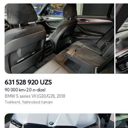
631 528 920
UZS
90 000 km
•
2.0 л
•
dizel
BMW 5 series VII (G30/G31), 2018
Toshkent, Yashnobod tumani