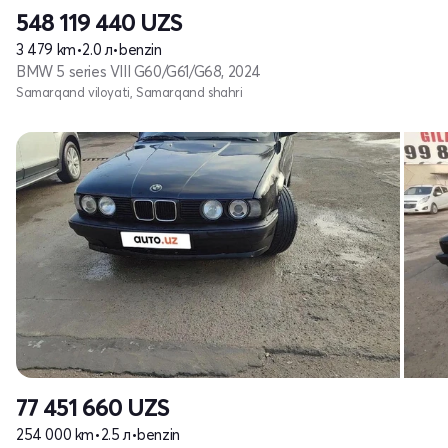
548 119 440
UZS
3 479 km
•
2.0 л
•
benzin
BMW 5 series VIII G60/G61/G68, 2024
Samarqand viloyati, Samarqand shahri
77 451 660
UZS
254 000 km
•
2.5 л
•
benzin