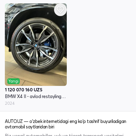
Yangi
1 120 070 160
UZS
BMW X4 II - avlod restayling (G02)
2024
AUTO.UZ — o'zbek internetidagi eng ko'p tashrif buyuriladigan
avtomobil saytlaridan biri
Biz yengil avtomobillar, yuk va tijorat transport vositalari,