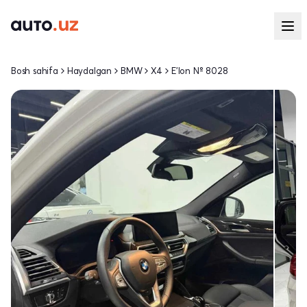
Bosh sahifa
Haydalgan
BMW
X4
E'lon № 8028