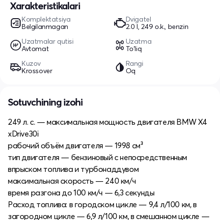
Xarakteristikalari
Komplektatsiya
Dvigatel
Belgilanmagan
2.0 l, 249 o.k., benzin
Uzatmalar qutisi
Uzatma
Avtomat
To'liq
Kuzov
Rangi
Krossover
Oq
Sotuvchining izohi
249 л. с. — максимальная мощность двигателя BMW X4
xDrive30i
рабочий объём двигателя — 1998 см³
тип двигателя — бензиновый с непосредственным
впрыском топлива и турбонаддувом
максимальная скорость — 240 км/ч
время разгона до 100 км/ч — 6,3 секунды
Расход топлива: в городском цикле — 9,4 л/100 км, в
загородном цикле — 6,9 л/100 км, в смешанном цикле —