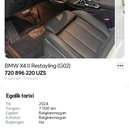
BMW X4 II Restayling (G02)
720 896 220 UZS
9 sentabr, Toshkent
Egalik tarixi
Yili
2024
Yurgani
7 000 km
Egalari
Belgilanmagan
Kafolati
Belgilanmagan
Bojlangan
Ha