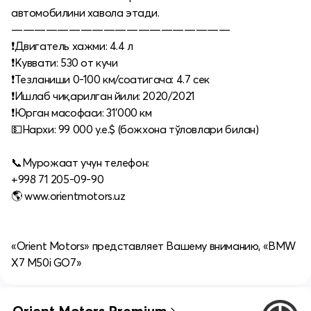
автомобилини хавола этади.
———————————————————
❗️Двигатель хажми: 4.4 л
❗️Куввати: 530 от кучи
❗️Тезланиши 0-100 км/соатигача: 4.7 сек
❗️Ишлаб чиқарилган йили: 2020/2021
❗️Юрган масофаси: 31’000 км
💵Нархи: 99 000 у.е.$ (божхона тўловлари билан)
📞Мурожаат учун телефон:
+998 71 205-09-90
🌎 www.orientmotors.uz
«Orient Motors» представляет Вашему вниманию, «BMW
X7 M50i GO7»
Orient Motors Premium