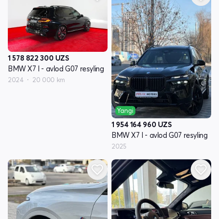
1 578 822 300
UZS
BMW X7 I - avlod G07 resyling
2024
20 000 km
Yangi
1 954 164 960
UZS
BMW X7 I - avlod G07 resyling
2025