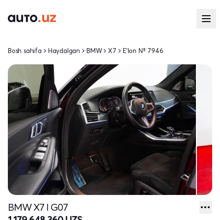
Bosh sahifa
Haydalgan
BMW
X7
E'lon № 7946
BMW X7 I G07
1 179 648 360 UZS