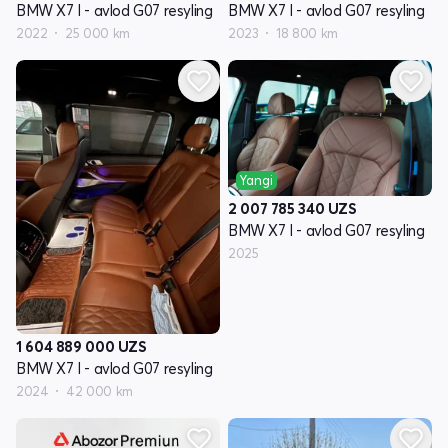
BMW X7 I - avlod G07 resyling
BMW X7 I - avlod G07 resyling
2022
25 000 km
2023
18 800 km
Yangi
2 007 785 340
UZS
BMW X7 I - avlod G07 resyling
2025
1 604 889 000
UZS
BMW X7 I - avlod G07 resyling
2024
42 000 km