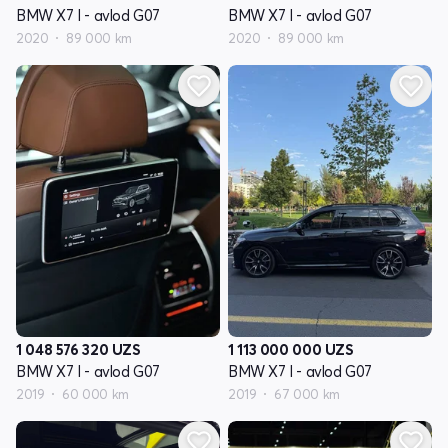
BMW X7 I - avlod G07
BMW X7 I - avlod G07
2020
89 000 km
2020
89 000 km
1 048 576 320
UZS
1 113 000 000
UZS
BMW X7 I - avlod G07
BMW X7 I - avlod G07
2019
60 000 km
2019
67 000 km