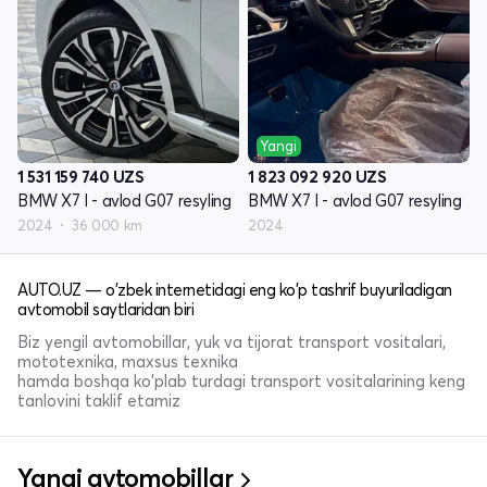
Yangi
1 531 159 740
UZS
1 823 092 920
UZS
BMW X7 I - avlod G07 resyling
BMW X7 I - avlod G07 resyling
2024
36 000 km
2024
AUTO.UZ — o'zbek internetidagi eng ko'p tashrif buyuriladigan
avtomobil saytlaridan biri
Biz yengil avtomobillar, yuk va tijorat transport vositalari,
mototexnika, maxsus texnika
hamda boshqa ko'plab turdagi transport vositalarining keng
tanlovini taklif etamiz
Yangi avtomobillar