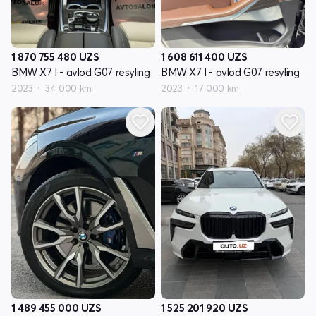
1 870 755 480
UZS
1 608 611 400
UZS
BMW X7 I - avlod G07 resyling
BMW X7 I - avlod G07 resyling
2023
34 000 km
2023
17 000 km
1 489 455 000
UZS
1 525 201 920
UZS