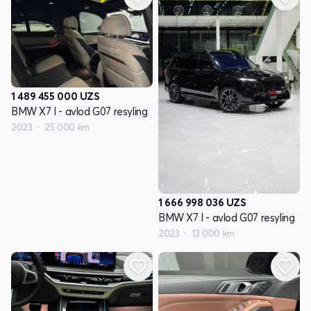
1 489 455 000
UZS
BMW X7 I - avlod G07 resyling
2023
25 000 km
1 666 998 036
UZS
BMW X7 I - avlod G07 resyling
2023
13 000 km