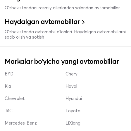
O'zbekistondagi rasmiy dilerlardan salondan avtomobillar
Haydalgan avtomobillar
O'zbekistonda avtomobil e’lonlari. Haydalgan avtomobillarni
sotib olish va sotish
Markalar bo'yicha yangi avtomobillar
BYD
Chery
Kia
Haval
Chevrolet
Hyundai
JAC
Toyota
Mercedes-Benz
LiXiang