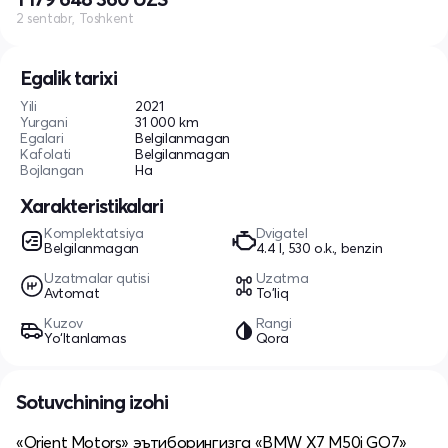
2 sentabr, Toshkent
Egalik tarixi
Yili
2021
Yurgani
31 000 km
Egalari
Belgilanmagan
Kafolati
Belgilanmagan
Bojlangan
Ha
Xarakteristikalari
Komplektatsiya
Dvigatel
Belgilanmagan
4.4 l, 530 o.k., benzin
Uzatmalar qutisi
Uzatma
Avtomat
To'liq
Kuzov
Rangi
Yo‘ltanlamas
Qora
Sotuvchining izohi
«Orient Motors» эътиборингизга «BMW X7 M50i GO7»