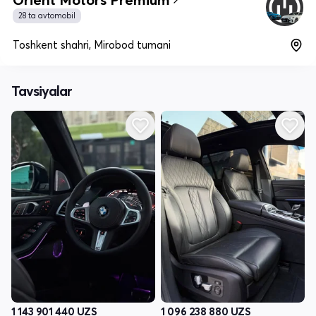
28 ta avtomobil
Toshkent shahri, Mirobod tumani
Tavsiyalar
1 143 901 440
UZS
1 096 238 880
UZS