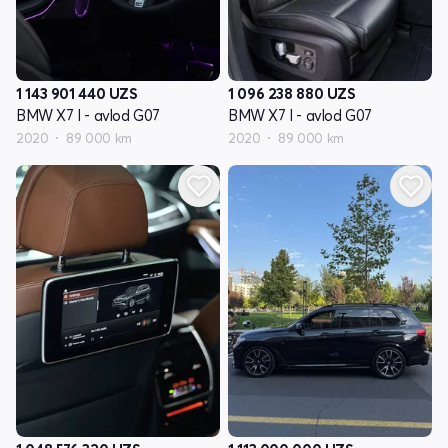
1 143 901 440
UZS
1 096 238 880
UZS
BMW X7 I - avlod G07
BMW X7 I - avlod G07
2020
89 000 km
2020
89 000 km