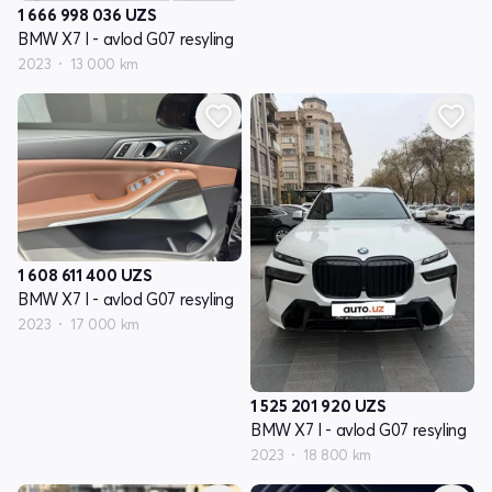
1 666 998 036
UZS
BMW X7 I - avlod G07 resyling
2023
13 000 km
1 608 611 400
UZS
BMW X7 I - avlod G07 resyling
2023
17 000 km
1 525 201 920
UZS
BMW X7 I - avlod G07 resyling
2023
18 800 km