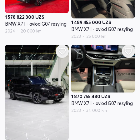
1 578 822 300
UZS
1 489 455 000
UZS
BMW X7 I - avlod G07 resyling
BMW X7 I - avlod G07 resyling
2024
20 000 km
2023
25 000 km
1 870 755 480
UZS
BMW X7 I - avlod G07 resyling
2023
34 000 km