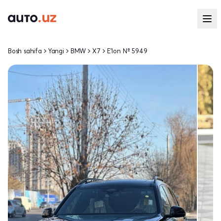
Bosh sahifa
Yangi
BMW
X7
E'lon № 5949