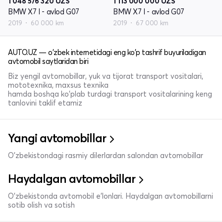
1 048 576 320
UZS
1 113 000 000
UZS
BMW X7 I - avlod G07
BMW X7 I - avlod G07
2019
60 000 km
2019
67 000 km
AUTO.UZ — o'zbek internetidagi eng ko'p tashrif buyuriladigan
avtomobil saytlaridan biri
Biz yengil avtomobillar, yuk va tijorat transport vositalari,
mototexnika, maxsus texnika
hamda boshqa ko'plab turdagi transport vositalarining keng
tanlovini taklif etamiz
Yangi avtomobillar
O'zbekistondagi rasmiy dilerlardan salondan avtomobillar
Haydalgan avtomobillar
O'zbekistonda avtomobil e’lonlari. Haydalgan avtomobillarni
sotib olish va sotish