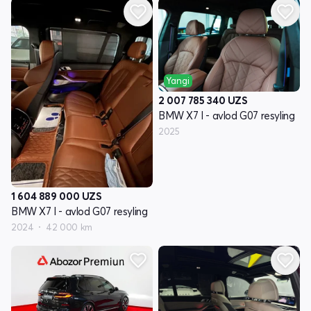
Yangi
2 007 785 340
UZS
BMW X7 I - avlod G07 resyling
2025
1 604 889 000
UZS
BMW X7 I - avlod G07 resyling
2024
42 000 km