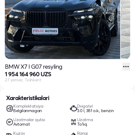
BMW X7 I G07 resyling
1 954 164 960 UZS
27 yanvar, Toshkent
Xarakteristikalari
Komplektatsiya
Dvigatel
Belgilanmagan
3.0 l, 381 o.k., benzin
Uzatmalar qutisi
Uzatma
Avtomat
To'liq
Kuzov
Rangi