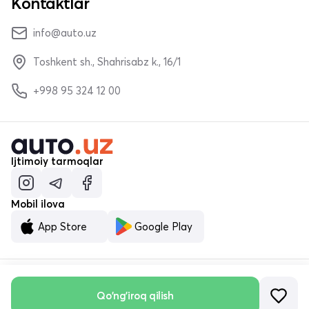
Kontaktlar
info@auto.uz
Toshkent sh., Shahrisabz k., 16/1
+998 95 324 12 00
Ijtimoiy tarmoqlar
Mobil ilova
App Store
Google Play
Qo'ng'iroq qilish
© «MALUMOTNOMA» MChJ 2023–2026