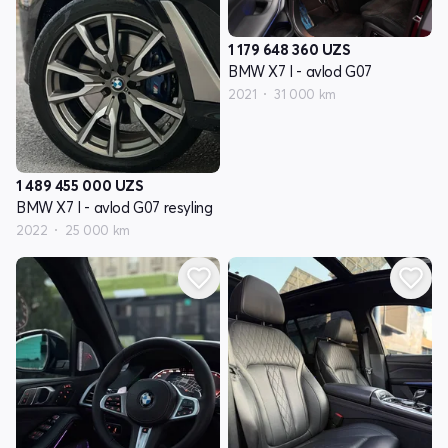
1 179 648 360
UZS
BMW X7 I - avlod G07
2021
31 000 km
1 489 455 000
UZS
BMW X7 I - avlod G07 resyling
2022
25 000 km