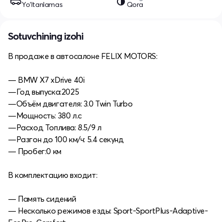
Yo‘ltanlamas
Qora
Sotuvchining izohi
В продаже в автосалоне FELIX MOTORS:
— BMW X7 xDrive 40i
—Год выпуска:2025
—Объём двигателя: 3.0 Twin Turbo
—Мощность: 380 л.с
—Расход Топлива: 8.5/9 л
—Разгон до 100 км/ч: 5.4 секунд
— Пробег:0 км
В комплектацию входит:
— Память сидений
— Несколько режимов езды: Sport-SportPlus-Adaptive-