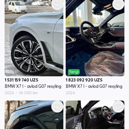
Yangi
1 531 159 740
UZS
1 823 092 920
UZS
BMW X7 I - avlod G07 resyling
BMW X7 I - avlod G07 resyling
2024
36 000 km
2024