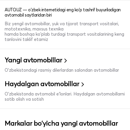
AUTO.UZ — o'zbek internetidagi eng ko'p tashrif buyuriladigan
avtomobil saytlaridan biri
Biz yengil avtomobillar, yuk va tijorat transport vositalari,
mototexnika, maxsus texnika
hamda boshqa ko'plab turdagi transport vositalarining keng
tanlovini taklif etamiz
Yangi avtomobillar
O'zbekistondagi rasmiy dilerlardan salondan avtomobillar
Haydalgan avtomobillar
O'zbekistonda avtomobil e’lonlari. Haydalgan avtomobillarni
sotib olish va sotish
Markalar bo'yicha yangi avtomobillar