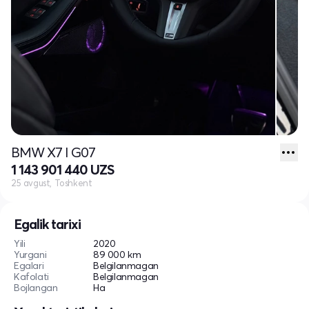
BMW X7 I G07
1 143 901 440 UZS
25 avgust, Toshkent
Egalik tarixi
Yili
2020
Yurgani
89 000 km
Egalari
Belgilanmagan
Kafolati
Belgilanmagan
Bojlangan
Ha