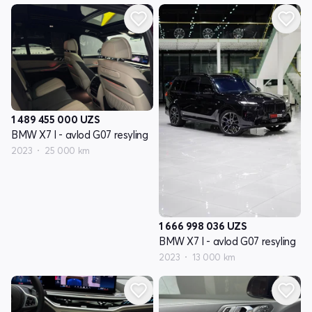
1 489 455 000
UZS
BMW X7 I - avlod G07 resyling
2023
25 000 km
1 666 998 036
UZS
BMW X7 I - avlod G07 resyling
2023
13 000 km