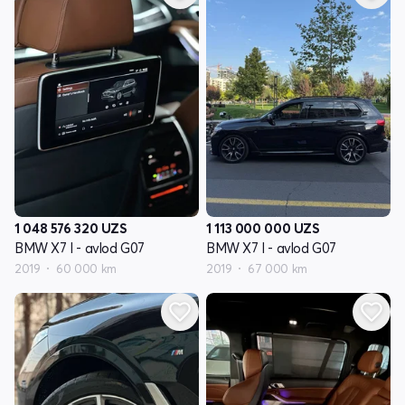
1 048 576 320
UZS
1 113 000 000
UZS
BMW X7 I - avlod G07
BMW X7 I - avlod G07
2019
60 000 km
2019
67 000 km