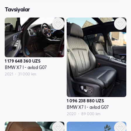
Tavsiyalar
1 179 648 360
UZS
BMW X7 I - avlod G07
2021
31 000 km
1 096 238 880
UZS
BMW X7 I - avlod G07
2020
89 000 km