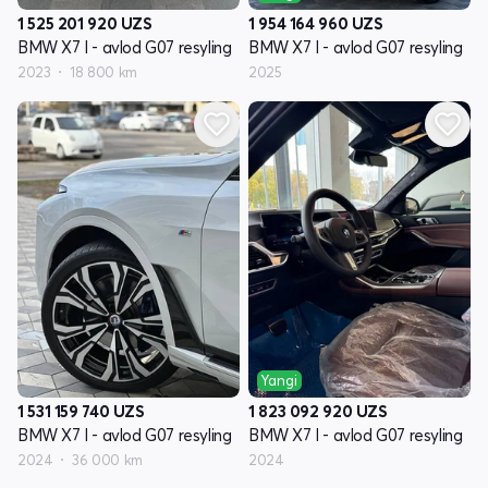
1 525 201 920
UZS
1 954 164 960
UZS
BMW X7 I - avlod G07 resyling
BMW X7 I - avlod G07 resyling
2023
18 800 km
2025
Yangi
1 531 159 740
UZS
1 823 092 920
UZS
BMW X7 I - avlod G07 resyling
BMW X7 I - avlod G07 resyling
2024
36 000 km
2024