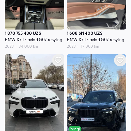
1 870 755 480
UZS
1 608 611 400
UZS
BMW X7 I - avlod G07 resyling
BMW X7 I - avlod G07 resyling
2023
34 000 km
2023
17 000 km
Yangi