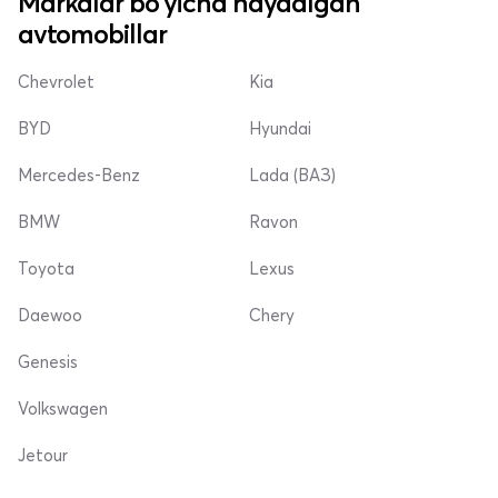
Markalar bo'yicha haydalgan
avtomobillar
Chevrolet
Kia
BYD
Hyundai
Mercedes-Benz
Lada (ВАЗ)
BMW
Ravon
Toyota
Lexus
Daewoo
Chery
Genesis
Volkswagen
Jetour