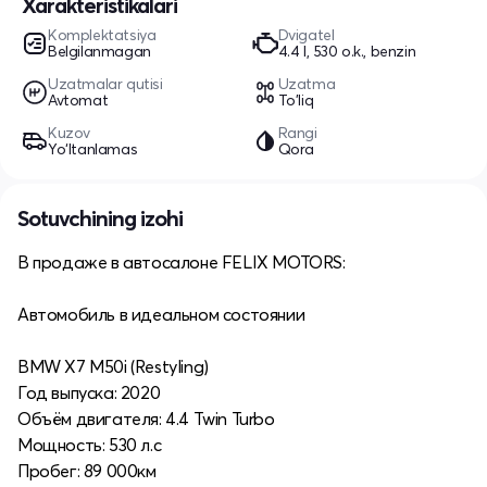
Xarakteristikalari
Komplektatsiya
Dvigatel
Belgilanmagan
4.4 l, 530 o.k., benzin
Uzatmalar qutisi
Uzatma
Avtomat
To'liq
Kuzov
Rangi
Yo‘ltanlamas
Qora
Sotuvchining izohi
В продаже в автосалоне FELIX MOTORS:
Автомобиль в идеальном состоянии
BMW X7 M50i (Restyling)
Год выпуска: 2020
Объём двигателя: 4.4 Twin Turbo
Мощность: 530 л.с
Пробег: 89 000км