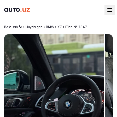
Bosh sahifa
Haydalgan
BMW
X7
E'lon № 7847