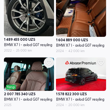
1 489 455 000
UZS
1 604 889 000
UZS
BMW X7 I - avlod G07 resyling
BMW X7 I - avlod G07 resyling
2022
25 000 km
2024
42 000 km
Yangi
2 007 785 340
UZS
1 578 822 300
UZS
BMW X7 I - avlod G07 resyling
BMW X7 I - avlod G07 resyling
2025
2024
20 000 km