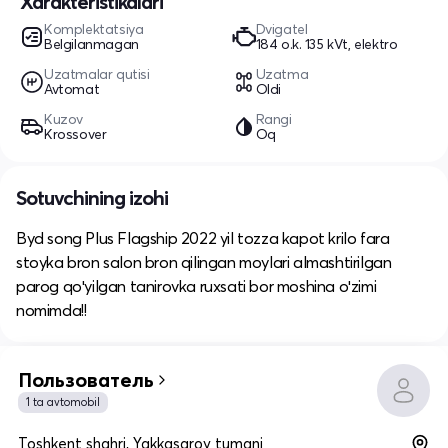
Xarakteristikalari
Komplektatsiya
Dvigatel
Belgilanmagan
184 o.k. 135 kVt, elektro
Uzatmalar qutisi
Uzatma
Avtomat
Oldi
Kuzov
Rangi
Krossover
Oq
Sotuvchining izohi
Byd song Plus Flagship 2022 yil tozza kapot krilo fara
stoyka bron salon bron qilingan moylari almashtirilgan
parog qoʻyilgan tanirovka ruxsati bor moshina oʻzimi
nomimda!!
Пользователь
1 ta avtomobil
Toshkent shahri, Yakkasaroy tumani