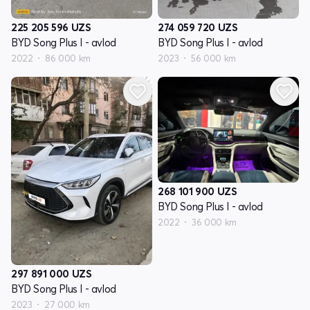
225 205 596
UZS
274 059 720
UZS
BYD Song Plus I - avlod
BYD Song Plus I - avlod
2022
86 000 km
2023
56 000 km
268 101 900
UZS
BYD Song Plus I - avlod
2022
36 000 km
297 891 000
UZS
BYD Song Plus I - avlod
2023
27 000 km