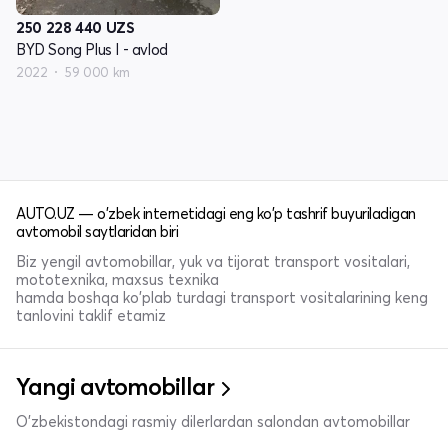
250 228 440
UZS
BYD Song Plus I - avlod
2022
59 000 km
AUTO.UZ — o'zbek internetidagi eng ko'p tashrif buyuriladigan
avtomobil saytlaridan biri
Biz yengil avtomobillar, yuk va tijorat transport vositalari,
mototexnika, maxsus texnika
hamda boshqa ko'plab turdagi transport vositalarining keng
tanlovini taklif etamiz
Yangi avtomobillar
O'zbekistondagi rasmiy dilerlardan salondan avtomobillar