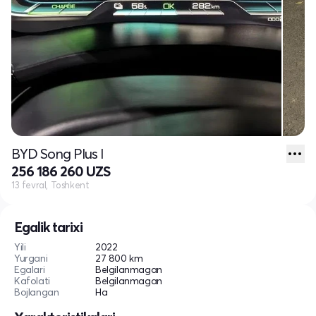
BYD Song Plus I
256 186 260 UZS
13 fevral, Toshkent
Egalik tarixi
Yili
2022
Yurgani
27 800 km
Egalari
Belgilanmagan
Kafolati
Belgilanmagan
Bojlangan
Ha