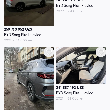
247 845 312
UZS
BYD Song Plus I - avlod
2022
44 000 km
259 760 952
UZS
BYD Song Plus I - avlod
2023
26 000 km
241 887 492
UZS
BYD Song Plus I - avlod
2021
64 000 km