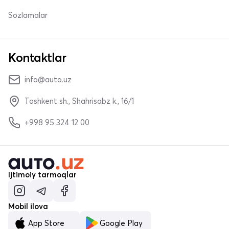
Sozlamalar
Kontaktlar
info@auto.uz
Toshkent sh., Shahrisabz k., 16/1
+998 95 324 12 00
Ijtimoiy tarmoqlar
Mobil ilova
App Store
Google Play