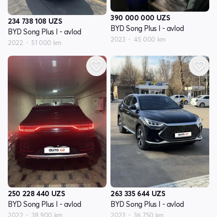
390 000 000
UZS
234 738 108
UZS
BYD Song Plus I - avlod
BYD Song Plus I - avlod
2023
45 000 km
2022
51 000 km
250 228 440
UZS
263 335 644
UZS
BYD Song Plus I - avlod
BYD Song Plus I - avlod
2022
38 900 km
2023
36 750 km