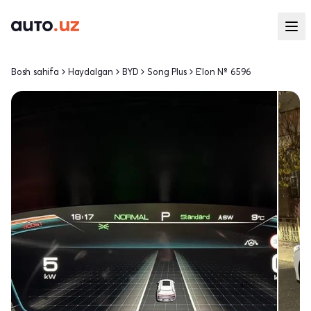
Bosh sahifa
Haydalgan
BYD
Song Plus
E'lon № 6596