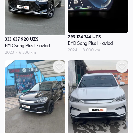
293 124 744
UZS
333 637 920
UZS
BYD Song Plus I - avlod
BYD Song Plus I - avlod
2024
8 000 km
2023
6 500 km