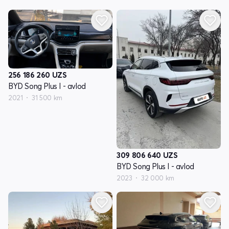
256 186 260
UZS
BYD Song Plus I - avlod
2021
31 500 km
309 806 640
UZS
BYD Song Plus I - avlod
2023
32 000 km