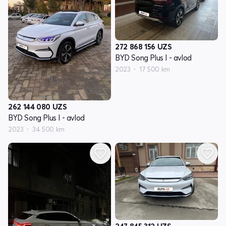
272 868 156
UZS
BYD Song Plus I - avlod
2023
17 500 km
262 144 080
UZS
BYD Song Plus I - avlod
2023
34 500 km