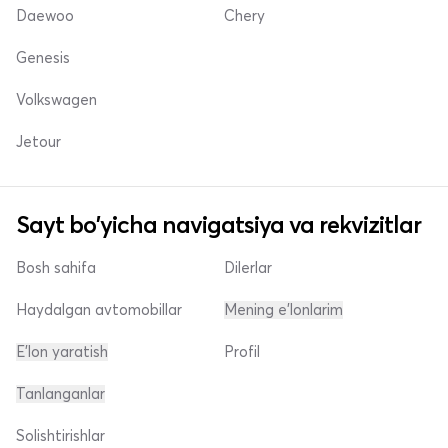
Daewoo
Chery
Genesis
Volkswagen
Jetour
Sayt bo'yicha navigatsiya va rekvizitlar
Bosh sahifa
Dilerlar
Haydalgan avtomobillar
Mening e'lonlarim
E'lon yaratish
Profil
Tanlanganlar
Solishtirishlar