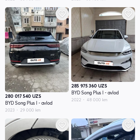
285 975 360
UZS
BYD Song Plus I - avlod
280 017 540
UZS
2022
48 000 km
BYD Song Plus I - avlod
2023
29 000 km