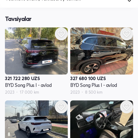
Tavsiyalar
321 722 280
UZS
327 680 100
UZS
BYD Song Plus I - avlod
BYD Song Plus I - avlod
2023
17 000 km
2023
8 500 km