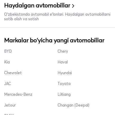
Haydalgan avtomobillar
O'zbekistonda avtomobil e’lonlari. Haydalgan avtomobillarni
sotib olish va sotish
Markalar bo'yicha yangi avtomobillar
BYD
Chery
Kia
Haval
Chevrolet
Hyundai
JAC
Toyota
Mercedes-Benz
LiXiang
Jetour
Changan (Deepal)