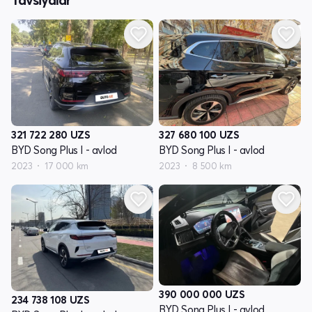
321 722 280
UZS
327 680 100
UZS
BYD Song Plus I - avlod
BYD Song Plus I - avlod
2023
17 000 km
2023
8 500 km
390 000 000
UZS
234 738 108
UZS
BYD Song Plus I - avlod