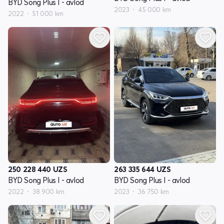
BYD Song Plus I - avlod
2023
45 000 km
2022
51 000 km
250 228 440
UZS
263 335 644
UZS
BYD Song Plus I - avlod
BYD Song Plus I - avlod
2022
38 900 km
2023
36 750 km