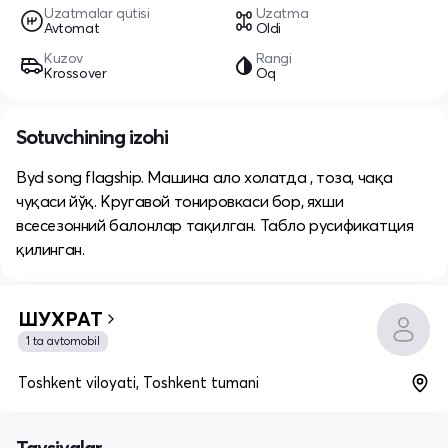
Uzatmalar qutisi
Uzatma
Avtomat
Oldi
Kuzov
Rangi
Krossover
Oq
Sotuvchining izohi
Byd song flagship. Машина ало холатда , тоза, чақа
чуқаси йўқ. Кругавой тонировкаси бор, яхши
всесезонний балонлар тақилган. Табло русификатция
қилинган.
ШУХРАТ
1 ta avtomobil
Toshkent viloyati, Toshkent tumani
Tavsiyalar