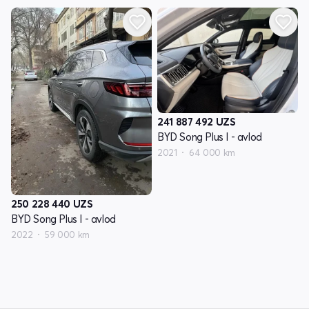
241 887 492
UZS
BYD Song Plus I - avlod
2021
64 000 km
250 228 440
UZS
BYD Song Plus I - avlod
2022
59 000 km