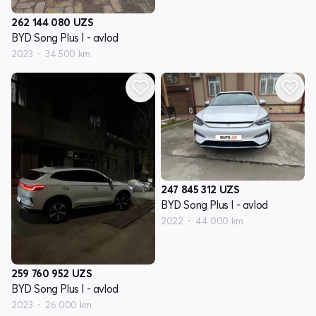
262 144 080
UZS
BYD Song Plus I - avlod
2023
34 500 km
247 845 312
UZS
BYD Song Plus I - avlod
2022
44 000 km
259 760 952
UZS
BYD Song Plus I - avlod
2023
26 000 km