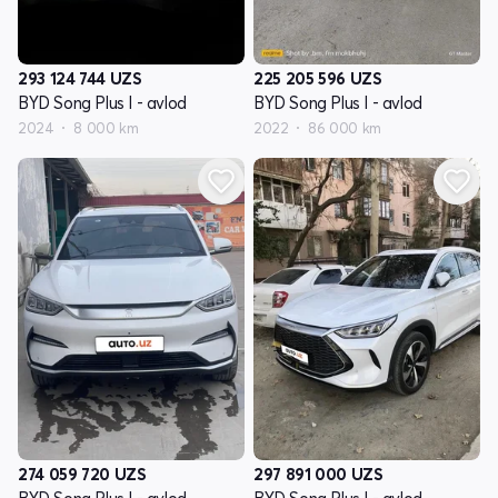
293 124 744
UZS
225 205 596
UZS
BYD Song Plus I - avlod
BYD Song Plus I - avlod
2024
8 000 km
2022
86 000 km
274 059 720
UZS
297 891 000
UZS