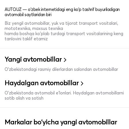
AUTO.UZ — o'zbek internetidagi eng ko'p tashrif buyuriladigan
avtomobil saytlaridan biri
Biz yengil avtomobillar, yuk va tijorat transport vositalari,
mototexnika, maxsus texnika
hamda boshqa ko'plab turdagi transport vositalarining keng
tanlovini taklif etamiz
Yangi avtomobillar
O'zbekistondagi rasmiy dilerlardan salondan avtomobillar
Haydalgan avtomobillar
O'zbekistonda avtomobil e’lonlari. Haydalgan avtomobillarni
sotib olish va sotish
Markalar bo'yicha yangi avtomobillar