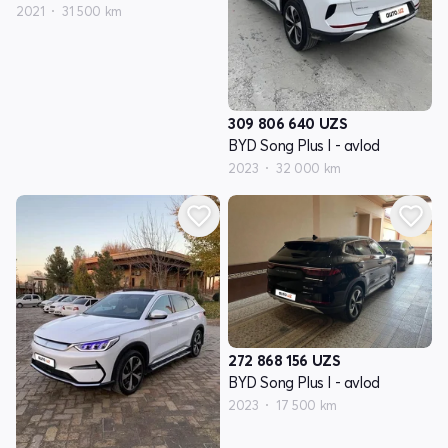
2021
31 500 km
309 806 640
UZS
BYD Song Plus I - avlod
2023
32 000 km
272 868 156
UZS
BYD Song Plus I - avlod
2023
17 500 km