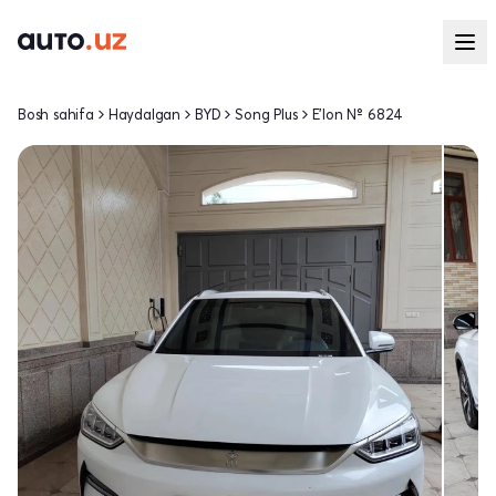
Bosh sahifa
Haydalgan
BYD
Song Plus
E'lon № 6824