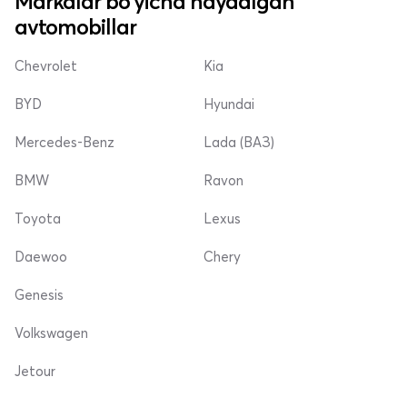
Markalar bo'yicha haydalgan
avtomobillar
Chevrolet
Kia
BYD
Hyundai
Mercedes-Benz
Lada (ВАЗ)
BMW
Ravon
Toyota
Lexus
Daewoo
Chery
Genesis
Volkswagen
Jetour