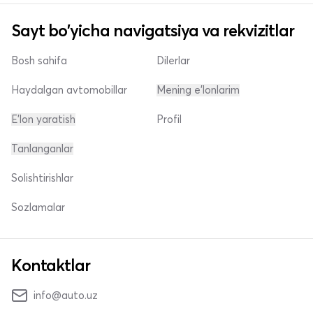
Sayt bo'yicha navigatsiya va rekvizitlar
Bosh sahifa
Dilerlar
Haydalgan avtomobillar
Mening e'lonlarim
E'lon yaratish
Profil
Tanlanganlar
Solishtirishlar
Sozlamalar
Kontaktlar
info@auto.uz