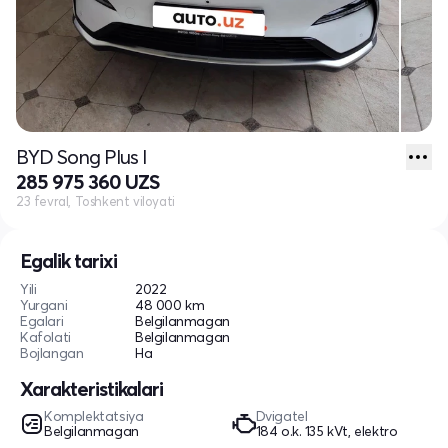
BYD Song Plus I
285 975 360 UZS
23 fevral, Toshkent viloyati
Egalik tarixi
Yili
2022
Yurgani
48 000 km
Egalari
Belgilanmagan
Kafolati
Belgilanmagan
Bojlangan
Ha
Xarakteristikalari
Komplektatsiya
Dvigatel
Belgilanmagan
184 o.k. 135 kVt, elektro