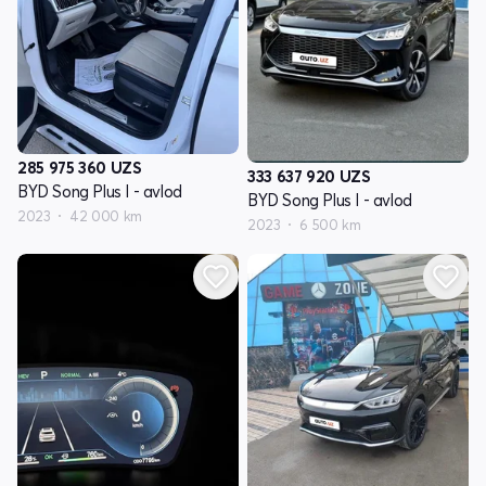
285 975 360
UZS
333 637 920
UZS
BYD Song Plus I - avlod
BYD Song Plus I - avlod
2023
42 000 km
2023
6 500 km