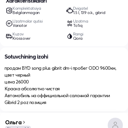
Xarakteristikalari
Komplektatsiya
Dvigatel
Belgilanmagan
1.5 l, 139 o.k., gibrid
Uzatmalar qutisi
Uzatma
Variator
To'liq
Kuzov
Rangi
Krossover
Qora
Sotuvchining izohi
продам BYD song plus gibrit dm-i пробег ODO 9600км,
цвет черный
цена 26000
Краска абсолютно чистая
Автомобиль на оффициальной салонной гарантии
Gibrid 2 poz позиция
Ольга