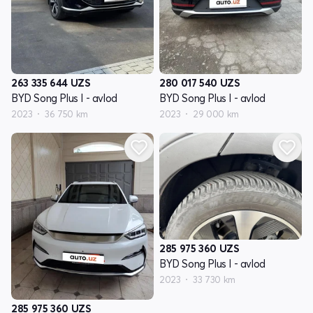
263 335 644
UZS
280 017 540
UZS
BYD Song Plus I - avlod
BYD Song Plus I - avlod
2023
36 750 km
2023
29 000 km
285 975 360
UZS
BYD Song Plus I - avlod
2023
33 730 km
285 975 360
UZS