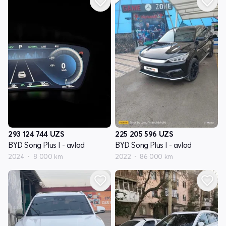
293 124 744
UZS
225 205 596
UZS
BYD Song Plus I - avlod
BYD Song Plus I - avlod
2024
8 000 km
2022
86 000 km