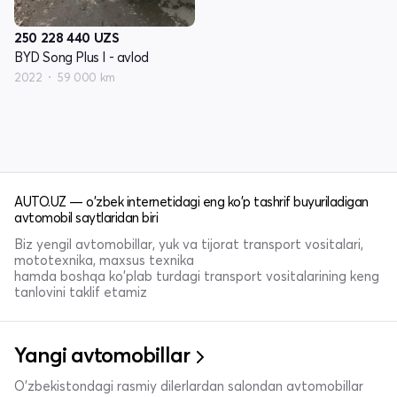
250 228 440
UZS
BYD Song Plus I - avlod
2022
59 000 km
AUTO.UZ — o'zbek internetidagi eng ko'p tashrif buyuriladigan
avtomobil saytlaridan biri
Biz yengil avtomobillar, yuk va tijorat transport vositalari,
mototexnika, maxsus texnika
hamda boshqa ko'plab turdagi transport vositalarining keng
tanlovini taklif etamiz
Yangi avtomobillar
O'zbekistondagi rasmiy dilerlardan salondan avtomobillar