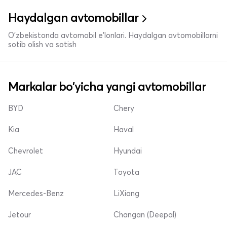
Haydalgan avtomobillar
O'zbekistonda avtomobil e’lonlari. Haydalgan avtomobillarni
sotib olish va sotish
Markalar bo'yicha yangi avtomobillar
BYD
Chery
Kia
Haval
Chevrolet
Hyundai
JAC
Toyota
Mercedes-Benz
LiXiang
Jetour
Changan (Deepal)