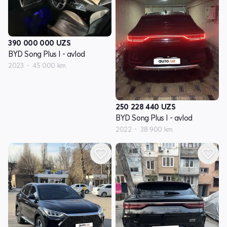
390 000 000
UZS
BYD Song Plus I - avlod
2023
45 000 km
250 228 440
UZS
BYD Song Plus I - avlod
2022
38 900 km