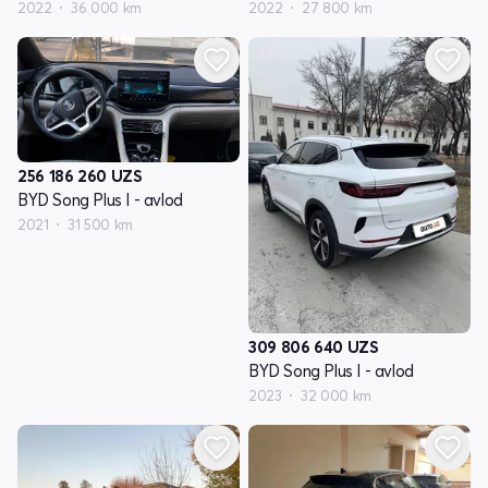
2022
36 000 km
2022
27 800 km
256 186 260
UZS
BYD Song Plus I - avlod
2021
31 500 km
309 806 640
UZS
BYD Song Plus I - avlod
2023
32 000 km