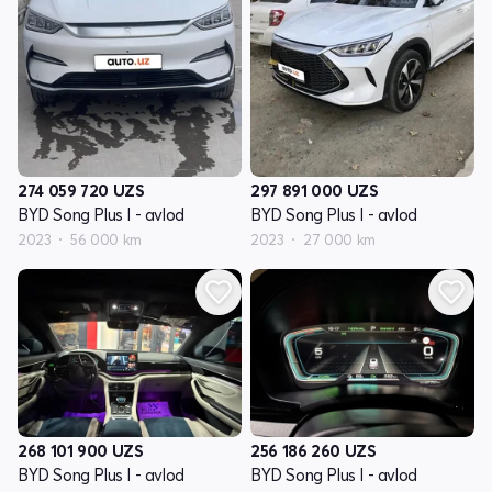
274 059 720
UZS
297 891 000
UZS
BYD Song Plus I - avlod
BYD Song Plus I - avlod
2023
56 000 km
2023
27 000 km
268 101 900
UZS
256 186 260
UZS
BYD Song Plus I - avlod
BYD Song Plus I - avlod