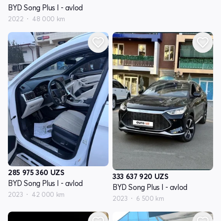
BYD Song Plus I - avlod
2022
48 000 km
285 975 360
UZS
333 637 920
UZS
BYD Song Plus I - avlod
BYD Song Plus I - avlod
2023
42 000 km
2023
6 500 km