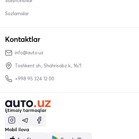
Solishtirishlar
Sozlamalar
Kontaktlar
info@auto.uz
Toshkent sh., Shahrisabz k., 16/1
+998 95 324 12 00
Ijtimoiy tarmoqlar
Mobil ilova