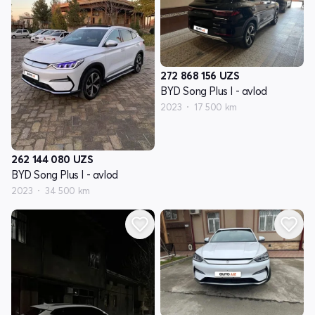
272 868 156
UZS
BYD Song Plus I - avlod
2023
17 500 km
262 144 080
UZS
BYD Song Plus I - avlod
2023
34 500 km