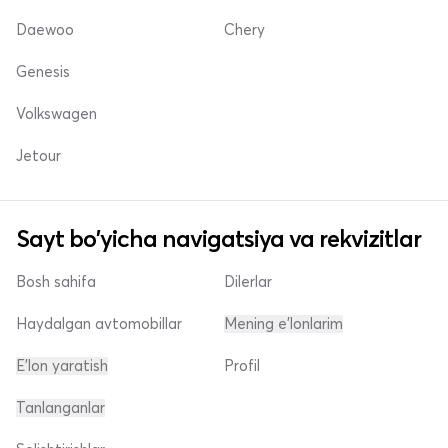
Daewoo
Chery
Genesis
Volkswagen
Jetour
Sayt bo'yicha navigatsiya va rekvizitlar
Bosh sahifa
Dilerlar
Haydalgan avtomobillar
Mening e'lonlarim
E'lon yaratish
Profil
Tanlanganlar