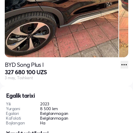
BYD Song Plus I
327 680 100 UZS
3 may, Toshkent
Egalik tarixi
Yili
2023
Yurgani
8 500 km
Egalari
Belgilanmagan
Kafolati
Belgilanmagan
Bojlangan
Ha