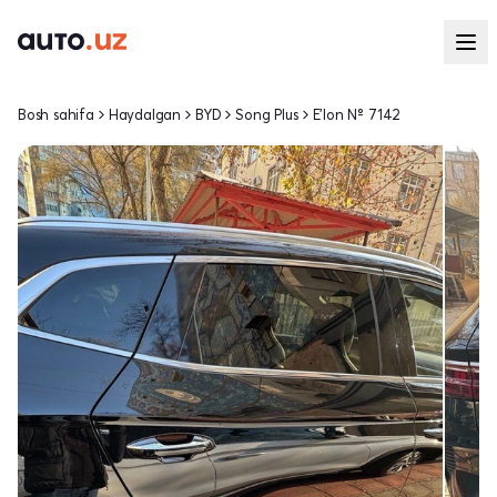
Bosh sahifa
Haydalgan
BYD
Song Plus
E'lon № 7142