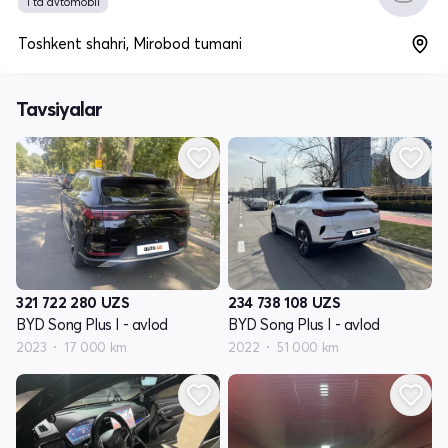
1 ta avtomobil
Toshkent shahri, Mirobod tumani
Tavsiyalar
321 722 280
UZS
234 738 108
UZS
BYD Song Plus I - avlod
BYD Song Plus I - avlod
2023
17 000 km
2022
51 000 km