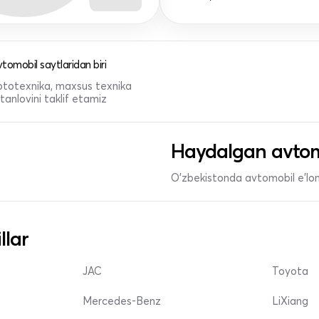
tomobil saytlaridan biri
 mototexnika, maxsus texnika
anlovini taklif etamiz
Haydalgan avtom
O'zbekistonda avtomobil e’lonl
llar
JAC
Toyota
Mercedes-Benz
LiXiang