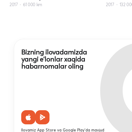
2017
61 000 km
2017
132 0
Bizning ilovadamizda
yangi e'lonlar xaqida
habarnomalar oling
Ilovamiz App Store va Google Play'da mavjud