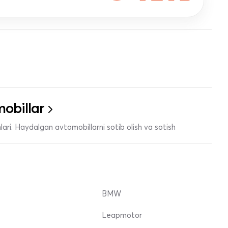
obillar
ari. Haydalgan avtomobillarni sotib olish va sotish
BMW
Leapmotor