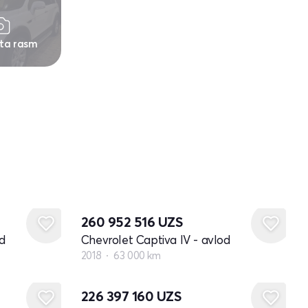
 ta rasm
260 952 516
UZS
d
Chevrolet Captiva IV - avlod
2018
63 000 km
226 397 160
UZS