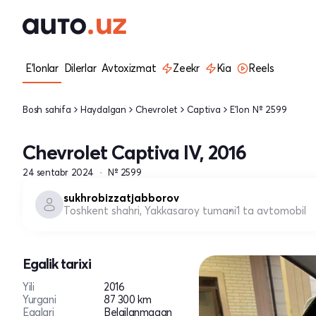
E'lonlar
Dilerlar
Avtoxizmat
Zeekr
Kia
Reels
Bosh sahifa
Haydalgan
Chevrolet
Captiva
E'lon № 2599
Chevrolet Captiva IV, 2016
24 sentabr 2024
№ 2599
sukhrobizzatjabborov
Toshkent shahri, Yakkasaroy tumani
1 ta avtomobil
Egalik tarixi
Yili
2016
Yurgani
87 300 km
Egalari
Belgilanmagan