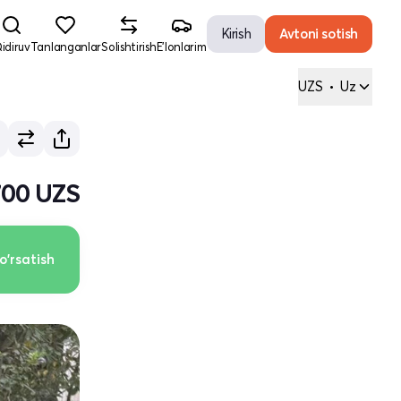
Kirish
Avtoni sotish
idiruv
Tanlanganlar
Solishtirish
E'lonlarim
UZS
•
Uz
700 UZS
o'rsatish