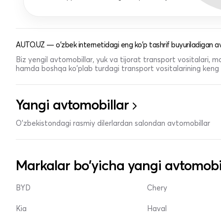
AUTO.UZ — o'zbek internetidagi eng ko'p tashrif buyuriladigan av
Biz yengil avtomobillar, yuk va tijorat transport vositalari,
hamda boshqa ko'plab turdagi transport vositalarining keng t
Yangi avtomobillar
O'zbekistondagi rasmiy dilerlardan salondan avtomobillar
Markalar bo'yicha yangi avtomobi
BYD
Chery
Kia
Haval