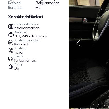
Kafolati
Belgilanmagan
Bojlangan
Ha
Xarakteristikalari
Komplektatsiya
Belgilanmagan
Dvigatel
3.0 l, 249 o.k., benzin
Uzatmalar qutisi
Avtomat
Uzatma
To'liq
Kuzov
Yo‘ltanlamas
Rangi
Oq