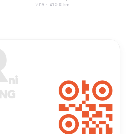
2018
41 000 km
R
ni
ANG