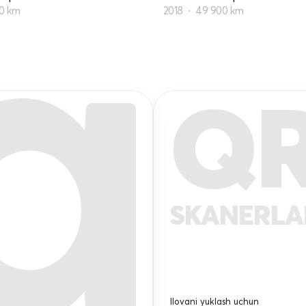
00 km
2018
49 900 km
Q
SKANERL
Ilovani yuklash uchun