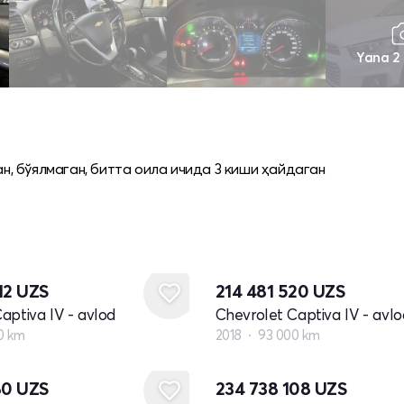
Yana 2
ан, бўялмаган, битта оила ичида 3 киши ҳайдаган
12
UZS
214 481 520
UZS
aptiva IV - avlod
Chevrolet Captiva IV - avlo
00 km
2018
93 000 km
80
UZS
234 738 108
UZS