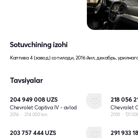
Sotuvchining izohi
Каптива 4 (завод) сотилади, 2016 йил, декабрь, урилмаг
Tavsiyalar
204 949 008
UZS
218 056 2
Chevrolet Captiva IV - avlod
Chevrolet C
2016
214 000 km
2018
131 0
203 757 444
UZS
291 933 1