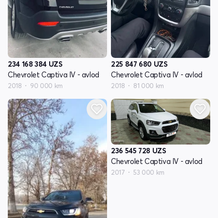
234 168 384
UZS
225 847 680
UZS
Chevrolet Captiva IV - avlod
Chevrolet Captiva IV - avlod
2018
90 000 km
2018
81 000 km
236 545 728
UZS
Chevrolet Captiva IV - avlod
2017
53 000 km