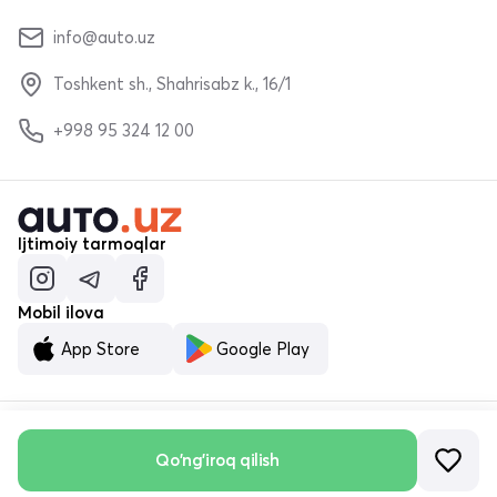
info@auto.uz
Toshkent sh., Shahrisabz k., 16/1
+998 95 324 12 00
Ijtimoiy tarmoqlar
Mobil ilova
App Store
Google Play
Qo'ng'iroq qilish
© «MALUMOTNOMA» MChJ 2023–2026