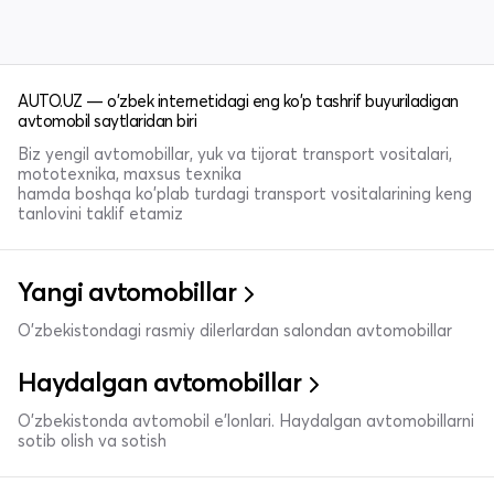
AUTO.UZ — o'zbek internetidagi eng ko'p tashrif buyuriladigan
avtomobil saytlaridan biri
Biz yengil avtomobillar, yuk va tijorat transport vositalari,
mototexnika, maxsus texnika
hamda boshqa ko'plab turdagi transport vositalarining keng
tanlovini taklif etamiz
Yangi avtomobillar
O'zbekistondagi rasmiy dilerlardan salondan avtomobillar
Haydalgan avtomobillar
O'zbekistonda avtomobil e’lonlari. Haydalgan avtomobillarni
sotib olish va sotish