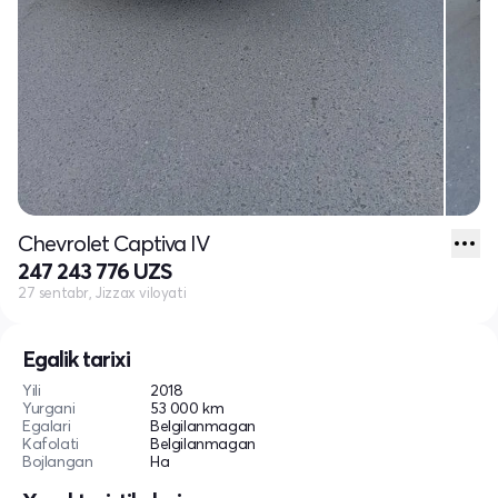
Chevrolet Captiva IV
247 243 776 UZS
27 sentabr, Jizzax viloyati
Egalik tarixi
Yili
2018
Yurgani
53 000 km
Egalari
Belgilanmagan
Kafolati
Belgilanmagan
Bojlangan
Ha