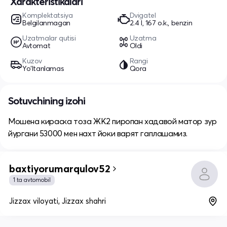
Xarakteristikalari
Komplektatsiya
Dvigatel
Belgilanmagan
2.4 l, 167 o.k., benzin
Uzatmalar qutisi
Uzatma
Avtomat
Oldi
Kuzov
Rangi
Yo‘ltanlamas
Qora
Sotuvchining izohi
Мошена кираска тоза ЖК2 пиропан хадавой матор зур
йургани 53000 мен нахт йоки варят гаплашамиз.
baxtiyorumarqulov52
1 ta avtomobil
Jizzax viloyati, Jizzax shahri