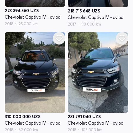
273 394 560
UZS
218 715 648
UZS
Chevrolet Captiva IV - avlod
Chevrolet Captiva IV - avlod
2018
25 000 km
2017
98 000 km
310 000 000
UZS
231 791 040
UZS
Chevrolet Captiva IV - avlod
Chevrolet Captiva IV - avlod
2018
62 000 km
2018
105 000 km