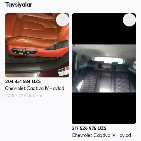
Tavsiyalar
204 451 584
UZS
Chevrolet Captiva IV - avlod
2016
214 000 km
217 526 976
UZS
Chevrolet Captiva IV - avlod