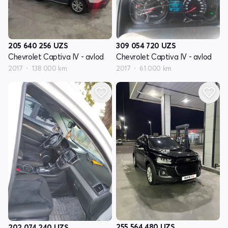
205 640 256
UZS
309 054 720
UZS
Chevrolet Captiva IV - avlod
Chevrolet Captiva IV - avlod
2017
138 000 km
2017
61 000 km
255 564 480
UZS
202 074 240
UZS