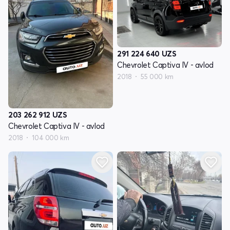
291 224 640
UZS
Chevrolet Captiva IV - avlod
2018
55 000 km
203 262 912
UZS
Chevrolet Captiva IV - avlod
2018
104 000 km