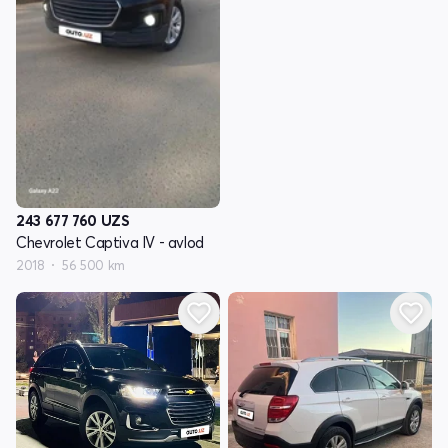
243 677 760
UZS
Chevrolet Captiva IV - avlod
2018
56 500 km