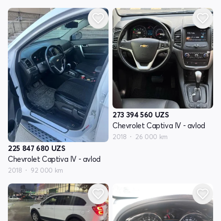
273 394 560
UZS
Chevrolet Captiva IV - avlod
2018
26 000 km
225 847 680
UZS
Chevrolet Captiva IV - avlod
2018
92 000 km