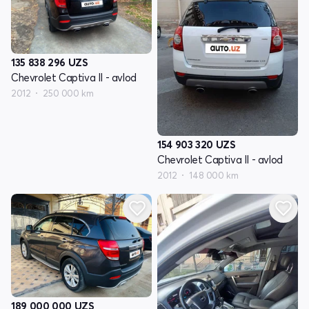
135 838 296
UZS
Chevrolet Captiva II - avlod
2012
250 000 km
154 903 320
UZS
Chevrolet Captiva II - avlod
2012
148 000 km
189 000 000
UZS