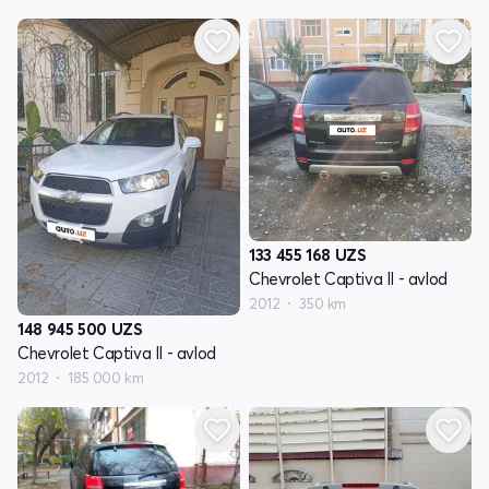
133 455 168
UZS
Chevrolet Captiva II - avlod
2012
350 km
148 945 500
UZS
Chevrolet Captiva II - avlod
2012
185 000 km