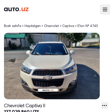
Bosh sahifa
Haydalgan
Chevrolet
Captiva
E'lon № 4745
Chevrolet Captiva II
137 029 860 UZS