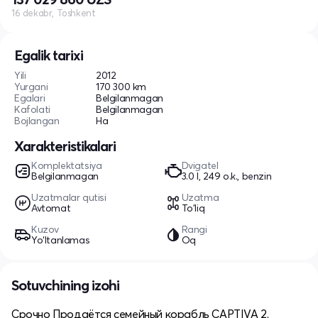
16 dekabr, Toshkent
Egalik tarixi
Yili
2012
Yurgani
170 300 km
Egalari
Belgilanmagan
Kafolati
Belgilanmagan
Bojlangan
Ha
Xarakteristikalari
Komplektatsiya
Dvigatel
Belgilanmagan
3.0 l, 249 o.k., benzin
Uzatmalar qutisi
Uzatma
Avtomat
To'liq
Kuzov
Rangi
Yo‘ltanlamas
Oq
Sotuvchining izohi
Срочно Продаётся семейный корабль CAPTIVA 2.