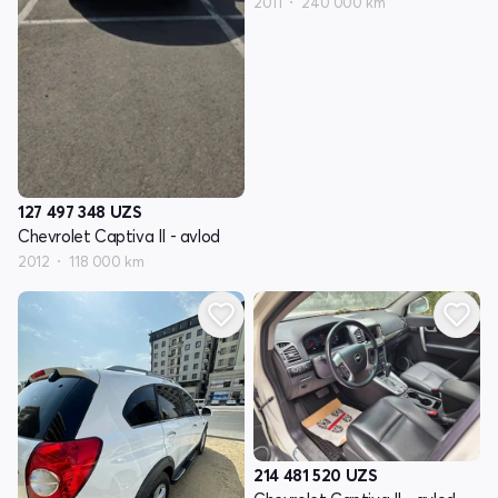
2011
240 000 km
127 497 348
UZS
Chevrolet Captiva II - avlod
2012
118 000 km
214 481 520
UZS