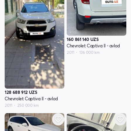
160 861 140
UZS
Chevrolet Captiva II - avlod
2011
136 000 km
128 688 912
UZS
Chevrolet Captiva II - avlod
2011
250 000 km