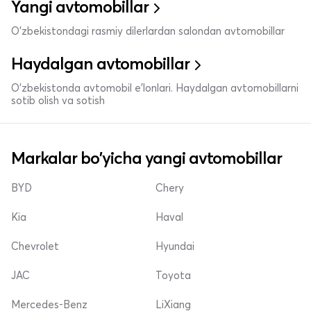
Yangi avtomobillar
O'zbekistondagi rasmiy dilerlardan salondan avtomobillar
Haydalgan avtomobillar
O'zbekistonda avtomobil e’lonlari. Haydalgan avtomobillarni
sotib olish va sotish
Markalar bo'yicha yangi avtomobillar
BYD
Chery
Kia
Haval
Chevrolet
Hyundai
JAC
Toyota
Mercedes-Benz
LiXiang