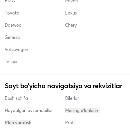
BMW
Ravon
Toyota
Lexus
Daewoo
Chery
Genesis
Volkswagen
Jetour
Sayt bo'yicha navigatsiya va rekvizitlar
Bosh sahifa
Dilerlar
Haydalgan avtomobillar
Mening e'lonlarim
E'lon yaratish
Profil