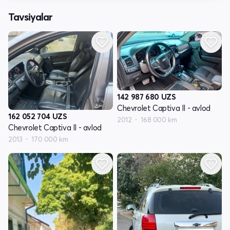
Tavsiyalar
142 987 680
UZS
Chevrolet Captiva II - avlod
162 052 704
UZS
2012
168 000 km
Chevrolet Captiva II - avlod
2013
170 000 km