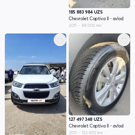
185 883 984
UZS
Chevrolet Captiva II - avlod
2011
88 000 km
127 497 348
UZS
Chevrolet Captiva II - avlod
2011
132 000 km