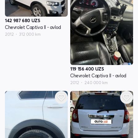
142 987 680
UZS
Chevrolet Captiva II - avlod
2012
312 000 km
119 156 400
UZS
Chevrolet Captiva II - avlod
2012
240 000 km