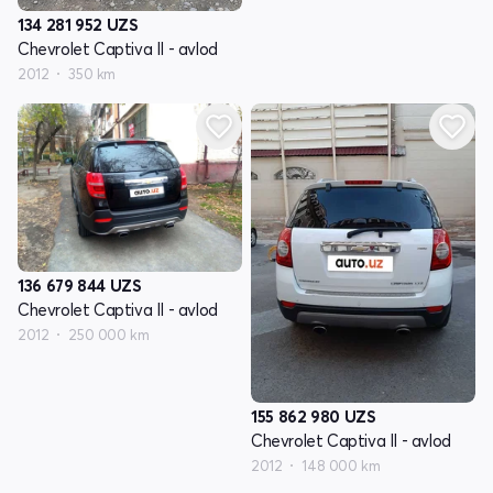
134 281 952
UZS
Chevrolet Captiva II - avlod
2012
350 km
136 679 844
UZS
Chevrolet Captiva II - avlod
2012
250 000 km
155 862 980
UZS
Chevrolet Captiva II - avlod
2012
148 000 km