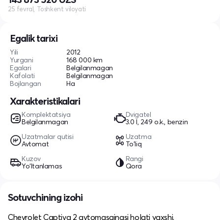
25 fevral, Toshkent viloyati
Egalik tarixi
Yili
2012
Yurgani
168 000 km
Egalari
Belgilanmagan
Kafolati
Belgilanmagan
Bojlangan
Ha
Xarakteristikalari
Komplektatsiya
Dvigatel
Belgilanmagan
3.0 l, 249 o.k., benzin
Uzatmalar qutisi
Uzatma
Avtomat
To'liq
Kuzov
Rangi
Yo‘ltanlamas
Qora
Sotuvchining izohi
Chevrolet Captiva 2 avtomasginasi holati yaxshi.