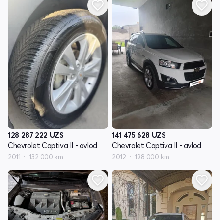
128 287 222
UZS
141 475 628
UZS
Chevrolet Captiva II - avlod
Chevrolet Captiva II - avlod
2011
132 000 km
2012
198 000 km