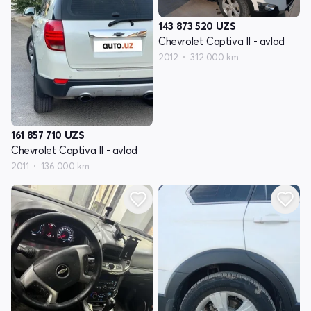
143 873 520
UZS
Chevrolet Captiva II - avlod
2012
312 000 km
161 857 710
UZS
Chevrolet Captiva II - avlod
2011
136 000 km