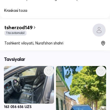
Kraskasi toza
tsherzod149
1 ta avtomobil
Toshkent viloyati, Nurafshon shahri
Tavsiyalar
163 056 656
UZS