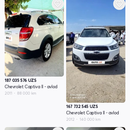
187 035 576
UZS
Chevrolet Captiva II - avlod
2011
88 000 km
167 732 545
UZS
Chevrolet Captiva II - avlod
2012
140 000 km