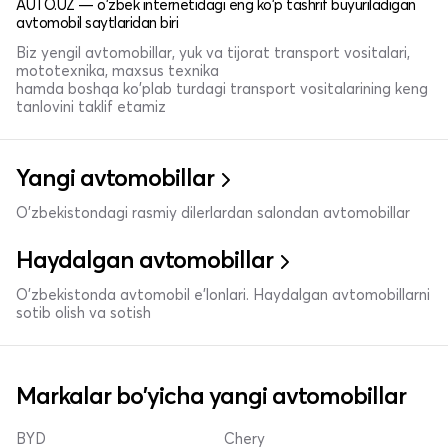
AUTO.UZ — o'zbek internetidagi eng ko'p tashrif buyuriladigan
avtomobil saytlaridan biri
Biz yengil avtomobillar, yuk va tijorat transport vositalari,
mototexnika, maxsus texnika
hamda boshqa ko'plab turdagi transport vositalarining keng
tanlovini taklif etamiz
Yangi avtomobillar
O'zbekistondagi rasmiy dilerlardan salondan avtomobillar
Haydalgan avtomobillar
O'zbekistonda avtomobil e’lonlari. Haydalgan avtomobillarni
sotib olish va sotish
Markalar bo'yicha yangi avtomobillar
BYD
Chery