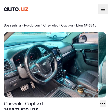
Bosh sahifa
Haydalgan
Chevrolet
Captiva
E'lon № 6848
Chevrolet Captiva II
143 873 520 UZS