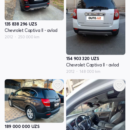
135 838 296
UZS
Chevrolet Captiva II - avlod
2012
250 000 km
154 903 320
UZS
Chevrolet Captiva II - avlod
2012
148 000 km
189 000 000
UZS