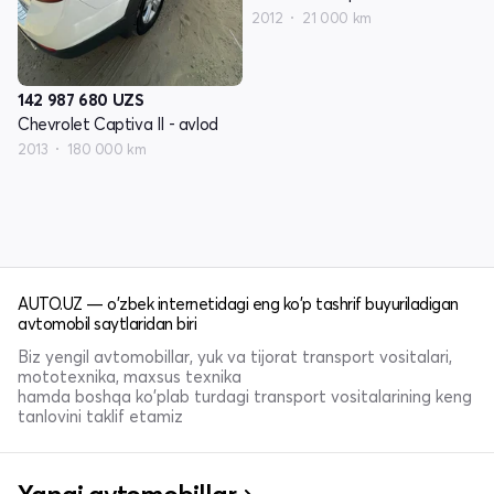
2012
21 000 km
142 987 680
UZS
Chevrolet Captiva II - avlod
2013
180 000 km
AUTO.UZ — o'zbek internetidagi eng ko'p tashrif buyuriladigan
avtomobil saytlaridan biri
Biz yengil avtomobillar, yuk va tijorat transport vositalari,
mototexnika, maxsus texnika
hamda boshqa ko'plab turdagi transport vositalarining keng
tanlovini taklif etamiz