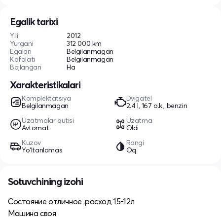
Egalik tarixi
Yili
2012
Yurgani
312 000 km
Egalari
Belgilanmagan
Kafolati
Belgilanmagan
Bojlangan
Ha
Xarakteristikalari
Komplektatsiya
Dvigatel
Belgilanmagan
2.4 l, 167 o.k., benzin
Uzatmalar qutisi
Uzatma
Avtomat
Oldi
Kuzov
Rangi
Yo‘ltanlamas
Oq
Sotuvchining izohi
Состояние отличное .расход 15-12л
Машина своя