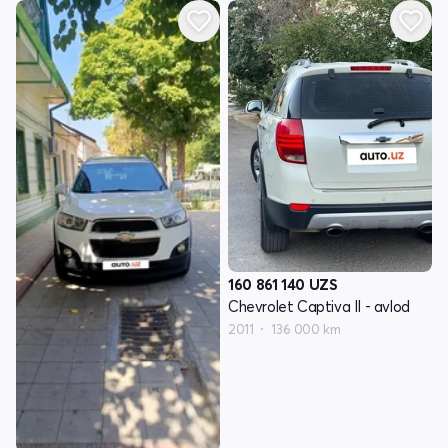
160 861 140
UZS
Chevrolet Captiva II - avlod
2011
136 000 km