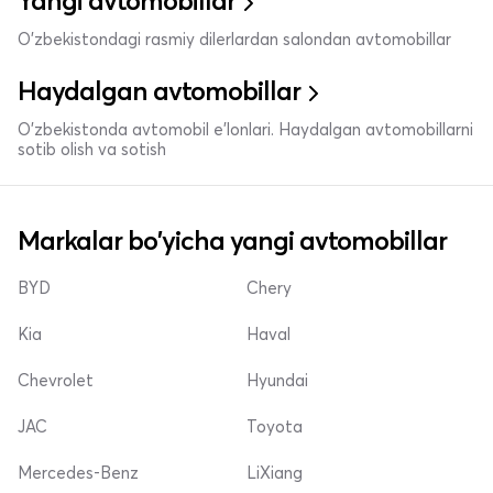
Yangi avtomobillar
O'zbekistondagi rasmiy dilerlardan salondan avtomobillar
Haydalgan avtomobillar
O'zbekistonda avtomobil e’lonlari. Haydalgan avtomobillarni
sotib olish va sotish
Markalar bo'yicha yangi avtomobillar
BYD
Chery
Kia
Haval
Chevrolet
Hyundai
JAC
Toyota
Mercedes-Benz
LiXiang