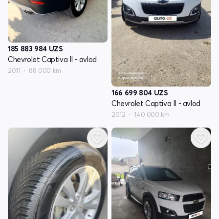
185 883 984
UZS
Chevrolet Captiva II - avlod
2011
88 000 km
166 699 804
UZS
Chevrolet Captiva II - avlod
2012
140 000 km