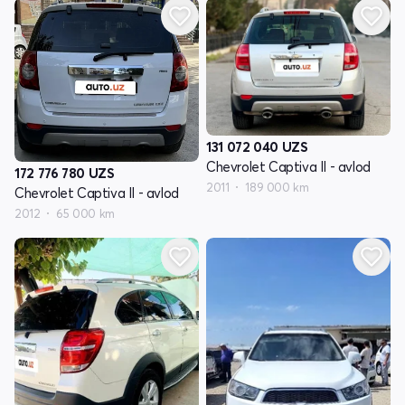
131 072 040
UZS
Chevrolet Captiva II - avlod
172 776 780
UZS
2011
189 000 km
Chevrolet Captiva II - avlod
2012
65 000 km