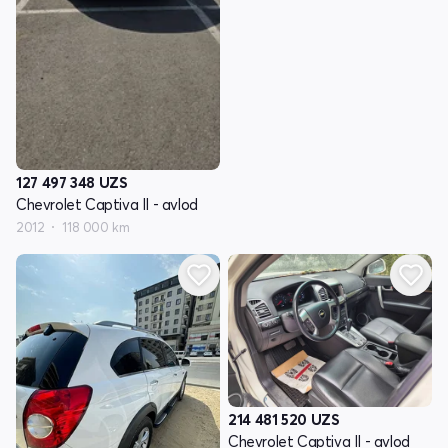
127 497 348
UZS
Chevrolet Captiva II - avlod
2012
118 000 km
214 481 520
UZS
Chevrolet Captiva II - avlod