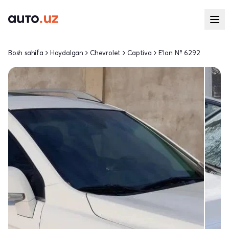
Bosh sahifa
Haydalgan
Chevrolet
Captiva
E'lon № 6292