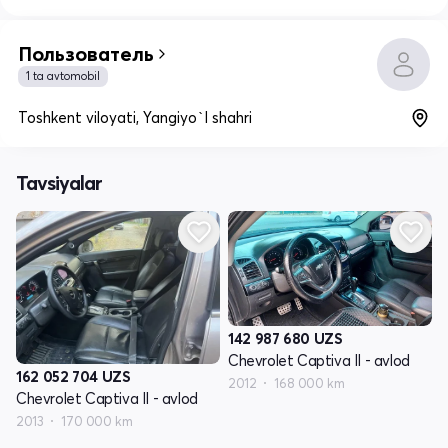
Пользователь
1 ta avtomobil
Toshkent viloyati, Yangiyo`l shahri
Tavsiyalar
142 987 680
UZS
Chevrolet Captiva II - avlod
162 052 704
UZS
2012
168 000 km
Chevrolet Captiva II - avlod
2013
170 000 km