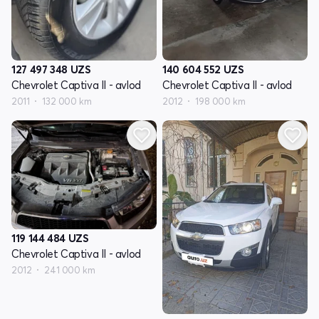
127 497 348
UZS
140 604 552
UZS
Chevrolet Captiva II - avlod
Chevrolet Captiva II - avlod
2011
132 000 km
2012
198 000 km
119 144 484
UZS
Chevrolet Captiva II - avlod
2012
241 000 km