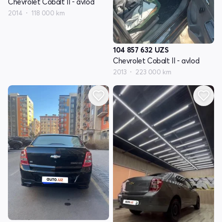
Chevrolet Cobalt II - avlod
2014
118 000 km
104 857 632
UZS
Chevrolet Cobalt II - avlod
2013
223 000 km