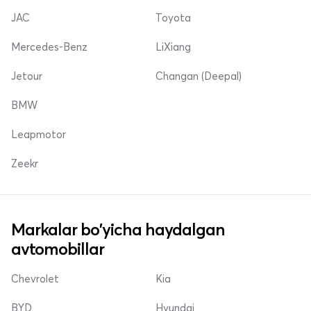
JAC
Toyota
Mercedes-Benz
LiXiang
Jetour
Changan (Deepal)
BMW
Leapmotor
Zeekr
Markalar bo'yicha haydalgan
avtomobillar
Chevrolet
Kia
BYD
Hyundai