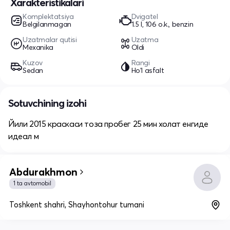
Xarakteristikalari
Komplektatsiya
Dvigatel
Belgilanmagan
1.5 l, 106 o.k., benzin
Uzatmalar qutisi
Uzatma
Mexanika
Oldi
Kuzov
Rangi
Sedan
Ho'l asfalt
Sotuvchining izohi
Йили 2015 краскаси тоза пробег 25 мин холат енгиде
идеал м
Abdurakhmon
1 ta avtomobil
Toshkent shahri, Shayhontohur tumani