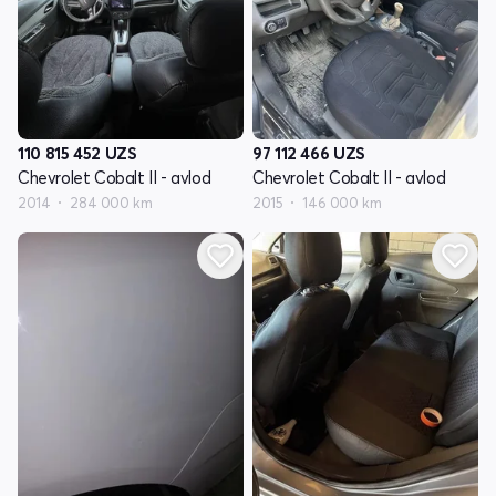
110 815 452
UZS
97 112 466
UZS
Chevrolet Cobalt II - avlod
Chevrolet Cobalt II - avlod
2014
284 000 km
2015
146 000 km