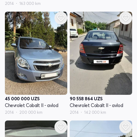
2014
163 000 km
45 000 000
UZS
90 558 864
UZS
Chevrolet Cobalt II - avlod
Chevrolet Cobalt II - avlod
2014
200 000 km
2014
142 000 km