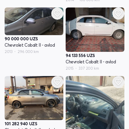
90 000 000
UZS
Chevrolet Cobalt II - avlod
2013
296 000 km
94 133 556
UZS
Chevrolet Cobalt II - avlod
2015
337 200 km
101 282 940
UZS