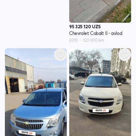
95 325 120
UZS
Chevrolet Cobalt II - avlod
2013
123 000 km