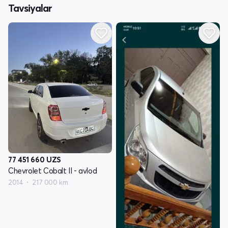
Tavsiyalar
77 451 660
UZS
Chevrolet Cobalt II - avlod
2014
217 000 km