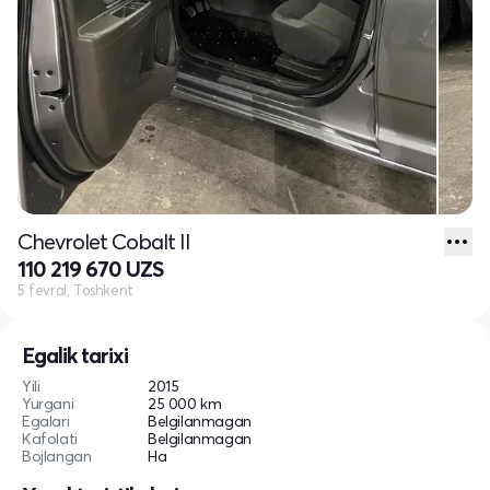
Chevrolet Cobalt II
110 219 670 UZS
5 fevral, Toshkent
Egalik tarixi
Yili
2015
Yurgani
25 000 km
Egalari
Belgilanmagan
Kafolati
Belgilanmagan
Bojlangan
Ha