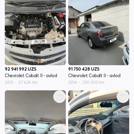
92 941 992
UZS
91 750 428
UZS
Chevrolet Cobalt II - avlod
Chevrolet Cobalt II - avlod
2013
27 624 km
2014
230 000 km