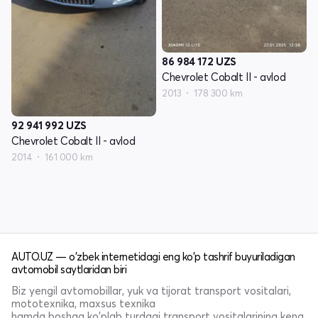
86 984 172
UZS
Chevrolet Cobalt II - avlod
2013
178 300 km
92 941 992
UZS
Chevrolet Cobalt II - avlod
2014
161 000 km
AUTO.UZ — o'zbek internetidagi eng ko'p tashrif buyuriladigan
avtomobil saytlaridan biri
Biz yengil avtomobillar, yuk va tijorat transport vositalari,
mototexnika, maxsus texnika
hamda boshqa ko'plab turdagi transport vositalarining keng