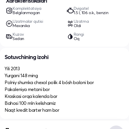
Xarakteristikalari
Komplektatsiya
Dvigatel
Belgilanmagan
1.5 l, 106 o.k., benzin
Uzatmalar qutisi
Uzatma
Mexanika
Oldi
Kuzov
Rangi
Sedan
Oq
Sotuvchining izohi
Yili 2013
Yurgani 148 ming
Polniy shumka chexol polik 4 bósh baloni bor
Pakaleniya metani bor
Kraskasi orqa kalenda bor
Bahosi 100 mln kelishamiz
Naqt kredit barter ham bor