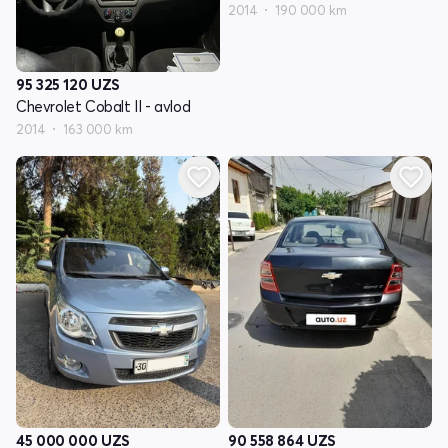
2014
190 000 km
95 325 120
UZS
Chevrolet Cobalt II - avlod
2014
163 000 km
45 000 000
UZS
90 558 864
UZS