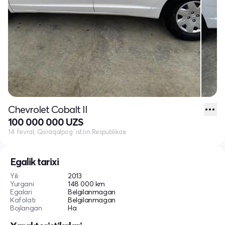
Chevrolet Cobalt II
100 000 000 UZS
14 fevral, Qoraqalpog`iston Respublikasi
Egalik tarixi
Yili
2013
Yurgani
148 000 km
Egalari
Belgilanmagan
Kafolati
Belgilanmagan
Bojlangan
Ha