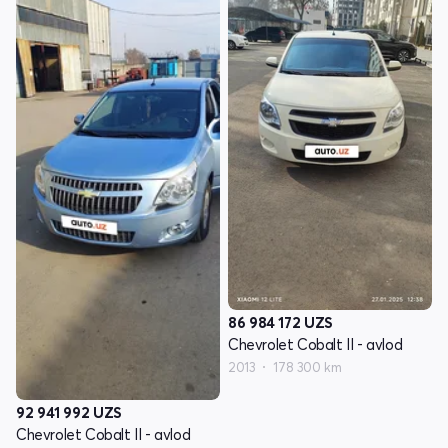
86 984 172
UZS
Chevrolet Cobalt II - avlod
2013
178 300 km
92 941 992
UZS
Chevrolet Cobalt II - avlod