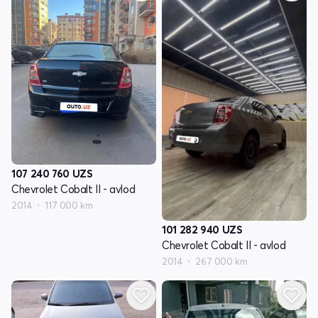
107 240 760
UZS
Chevrolet Cobalt II - avlod
2014
117 000 km
101 282 940
UZS
Chevrolet Cobalt II - avlod
2014
267 000 km