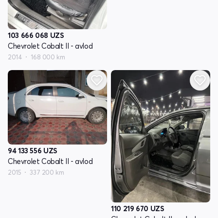
103 666 068
UZS
Chevrolet Cobalt II - avlod
2014
168 000 km
94 133 556
UZS
Chevrolet Cobalt II - avlod
2015
337 200 km
110 219 670
UZS