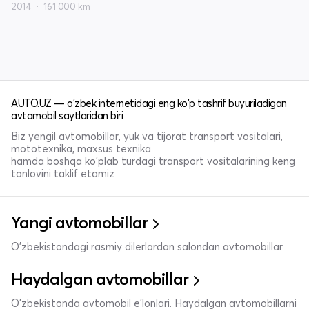
2014
161 000 km
AUTO.UZ — o'zbek internetidagi eng ko'p tashrif buyuriladigan
avtomobil saytlaridan biri
Biz yengil avtomobillar, yuk va tijorat transport vositalari,
mototexnika, maxsus texnika
hamda boshqa ko'plab turdagi transport vositalarining keng
tanlovini taklif etamiz
Yangi avtomobillar
O'zbekistondagi rasmiy dilerlardan salondan avtomobillar
Haydalgan avtomobillar
O'zbekistonda avtomobil e’lonlari. Haydalgan avtomobillarni