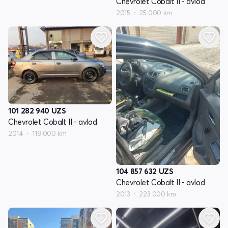
Chevrolet Cobalt II - avlod
2015
25 000 km
101 282 940
UZS
Chevrolet Cobalt II - avlod
2014
118 000 km
104 857 632
UZS
Chevrolet Cobalt II - avlod
2013
223 000 km