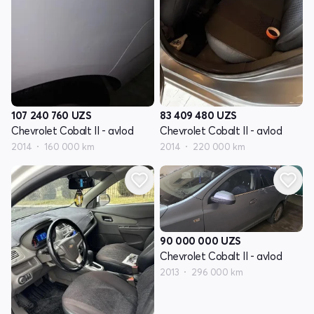
107 240 760
UZS
83 409 480
UZS
Chevrolet Cobalt II - avlod
Chevrolet Cobalt II - avlod
2014
160 000 km
2014
220 000 km
90 000 000
UZS
Chevrolet Cobalt II - avlod
2013
296 000 km