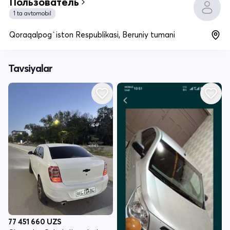
Пользователь
1 ta avtomobil
Qoraqalpog`iston Respublikasi, Beruniy tumani
Tavsiyalar
77 451 660
UZS