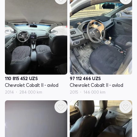
110 815 452
UZS
97 112 466
UZS
Chevrolet Cobalt II - avlod
Chevrolet Cobalt II - avlod
2014
284 000 km
2015
146 000 km