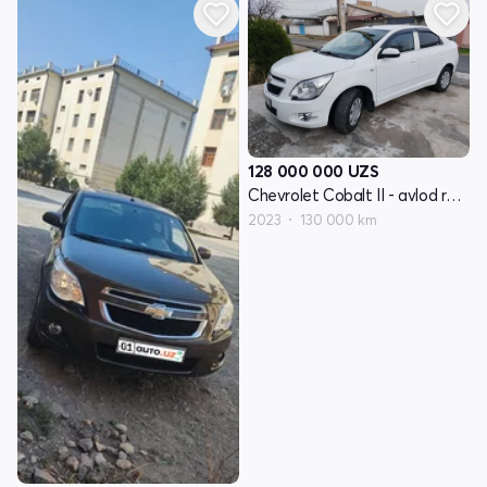
128 000 000
UZS
Chevrolet Cobalt II - avlod restayling
2023
130 000 km