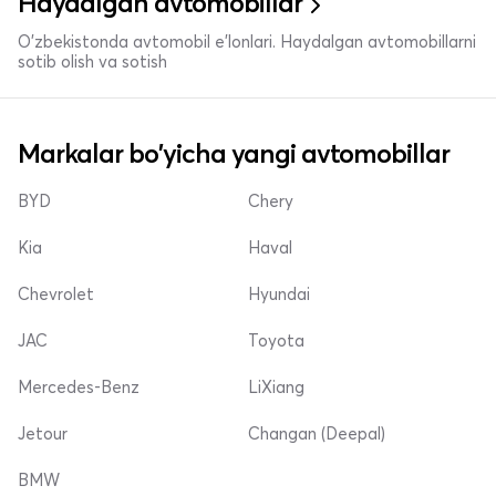
Haydalgan avtomobillar
O'zbekistonda avtomobil e’lonlari. Haydalgan avtomobillarni
sotib olish va sotish
Markalar bo'yicha yangi avtomobillar
BYD
Chery
Kia
Haval
Chevrolet
Hyundai
JAC
Toyota
Mercedes-Benz
LiXiang
Jetour
Changan (Deepal)
BMW