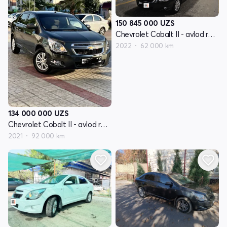
150 845 000
UZS
Chevrolet Cobalt II - avlod restayling
2022
62 000 km
134 000 000
UZS
Chevrolet Cobalt II - avlod restayling
2021
92 000 km