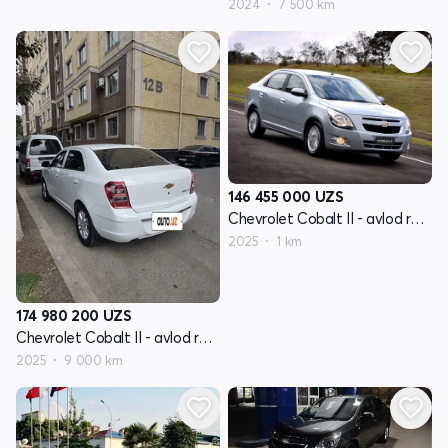
2024
7 500 km
146 455 000
UZS
Chevrolet Cobalt II - avlod restayling
2025
1 km
174 980 200
UZS
Chevrolet Cobalt II - avlod restayling
2025
9 000 km