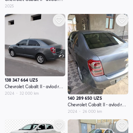
2025
138 347 664
UZS
Chevrolet Cobalt II - avlod restayling
2024
32 000 km
140 289 650
UZS
Chevrolet Cobalt II - avlod restayling
2024
26 000 km