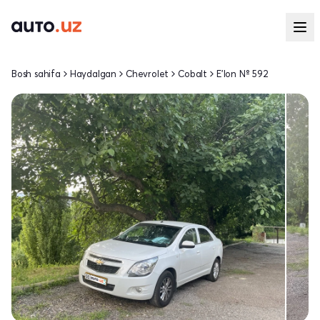
Bosh sahifa
Haydalgan
Chevrolet
Cobalt
E'lon № 592