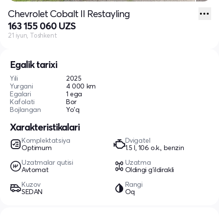
Chevrolet Cobalt II Restayling
163 155 060 UZS
21 iyun, Toshkent
Egalik tarixi
Yili
2025
Yurgani
4 000 km
Egalari
1 ega
Kafolati
Bor
Bojlangan
Yo'q
Xarakteristikalari
Komplektatsiya
Dvigatel
Optimum
1.5 l, 106 o.k., benzin
Uzatmalar qutisi
Uzatma
Avtomat
Oldingi g'ildirakli
Kuzov
Rangi
SEDAN
Oq