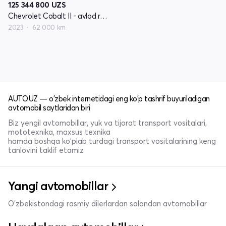
125 344 800
UZS
Chevrolet Cobalt II - avlod restayling
2023
62 000 km
AUTO.UZ — o'zbek internetidagi eng ko'p tashrif buyuriladigan
avtomobil saytlaridan biri
Biz yengil avtomobillar, yuk va tijorat transport vositalari,
mototexnika, maxsus texnika
hamda boshqa ko'plab turdagi transport vositalarining keng
tanlovini taklif etamiz
Yangi avtomobillar
O'zbekistondagi rasmiy dilerlardan salondan avtomobillar