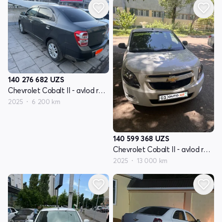
140 276 682
UZS
Chevrolet Cobalt II - avlod restayling
2025
6 200 km
140 599 368
UZS
Chevrolet Cobalt II - avlod restayling
2025
13 000 km