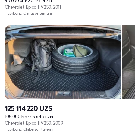
90 000 km
•
2.0 л
•
benzin
Chevrolet Epica II V250, 2011
Toshkent, Olmazor tumani
125 114 220
UZS
106 000 km
•
2.5 л
•
benzin
Chevrolet Epica II V250, 2009
Toshkent, Chilonzor tumani