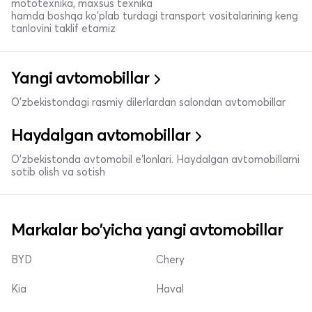
mototexnika, maxsus texnika
hamda boshqa ko'plab turdagi transport vositalarining keng
tanlovini taklif etamiz
Yangi avtomobillar
O'zbekistondagi rasmiy dilerlardan salondan avtomobillar
Haydalgan avtomobillar
O'zbekistonda avtomobil e’lonlari. Haydalgan avtomobillarni
sotib olish va sotish
Markalar bo'yicha yangi avtomobillar
BYD
Chery
Kia
Haval