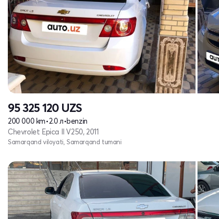
95 325 120
UZS
200 000 km
•
2.0 л
•
benzin
Chevrolet Epica II V250, 2011
Samarqand viloyati, Samarqand tumani