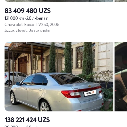
83 409 480
UZS
121 000 km
•
2.0 л
•
benzin
Chevrolet Epica II V250, 2008
Jizzax viloyati, Jizzax shahri
138 221 424
UZS