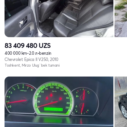
83 409 480
UZS
400 000 km
•
2.0 л
•
benzin
Chevrolet Epica II V250, 2010
Toshkent, Mirzo Ulug`bek tumani