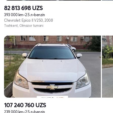
82 813 698
UZS
393 000 km
•
2.5 л
•
benzin
Chevrolet Epica II V250, 2008
Toshkent, Olmazor tumani
107 240 760
UZS
239 000 km
•
2.5 л
•
benzin