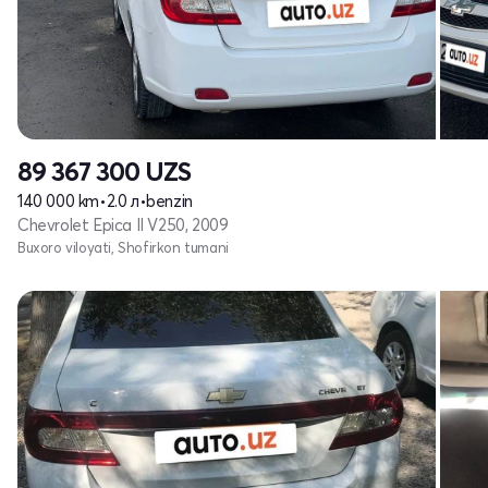
89 367 300
UZS
140 000 km
•
2.0 л
•
benzin
Chevrolet Epica II V250, 2009
Buxoro viloyati, Shofirkon tumani