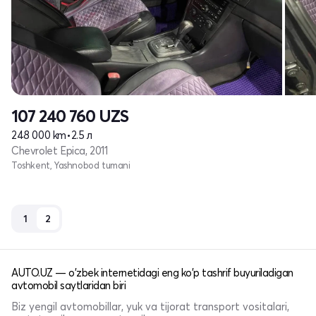
107 240 760
UZS
248 000 km
•
2.5 л
Chevrolet Epica, 2011
Toshkent, Yashnobod tumani
1
2
AUTO.UZ — o'zbek internetidagi eng ko'p tashrif buyuriladigan
avtomobil saytlaridan biri
Biz yengil avtomobillar, yuk va tijorat transport vositalari,