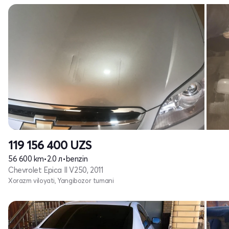
119 156 400
UZS
56 600 km
•
2.0 л
•
benzin
Chevrolet Epica II V250, 2011
Xorazm viloyati, Yangibozor tumani