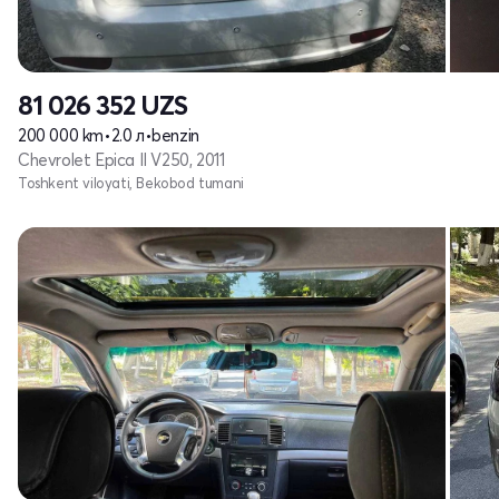
81 026 352
UZS
200 000 km
•
2.0 л
•
benzin
Chevrolet Epica II V250, 2011
Toshkent viloyati, Bekobod tumani