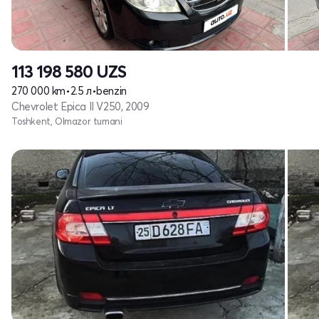
113 198 580
UZS
270 000 km
•
2.5 л
•
benzin
Chevrolet Epica II V250, 2009
Toshkent, Olmazor tumani