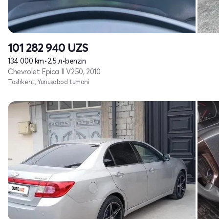
101 282 940
UZS
134 000 km
•
2.5 л
•
benzin
Chevrolet Epica II V250, 2010
Toshkent, Yunusobod tumani