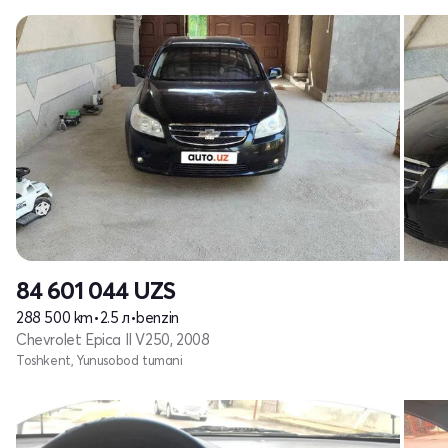
84 601 044
UZS
288 500 km
•
2.5 л
•
benzin
Chevrolet Epica II V250, 2008
Toshkent, Yunusobod tumani