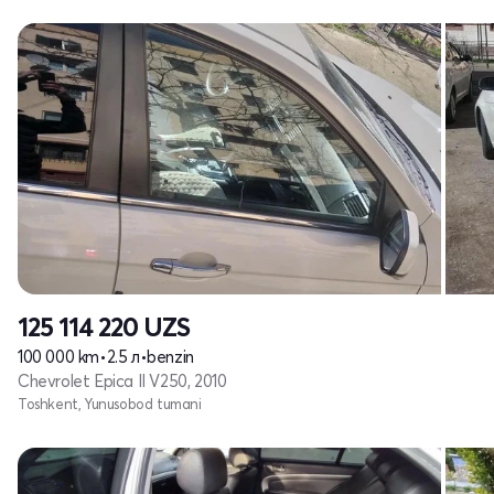
125 114 220
UZS
100 000 km
•
2.5 л
•
benzin
Chevrolet Epica II V250, 2010
Toshkent, Yunusobod tumani