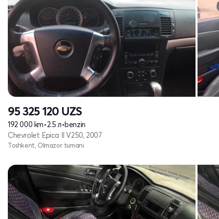
95 325 120
UZS
192 000 km
•
2.5 л
•
benzin
Chevrolet Epica II V250, 2007
Toshkent, Olmazor tumani