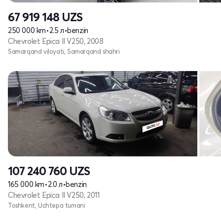
67 919 148
UZS
250 000 km
•
2.5 л
•
benzin
Chevrolet Epica II V250, 2008
Samarqand viloyati, Samarqand shahri
107 240 760
UZS
165 000 km
•
2.0 л
•
benzin
Chevrolet Epica II V250, 2011
Toshkent, Uchtepa tumani