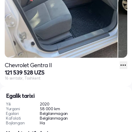
Chevrolet Gentra II
121 539 528 UZS
16 sentabr, Toshkent
Egalik tarixi
Yili
2020
Yurgani
58 000 km
Egalari
Belgilanmagan
Kafolati
Belgilanmagan
Bojlangan
Ha