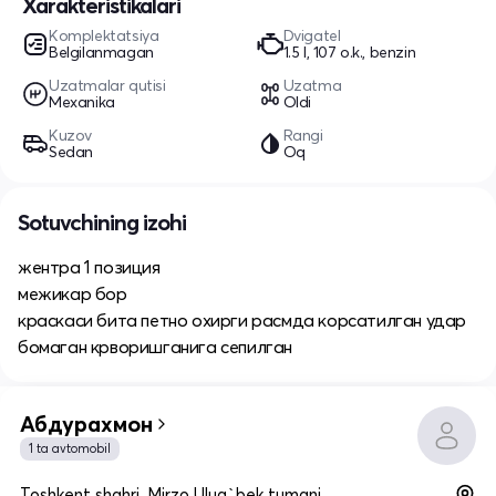
Xarakteristikalari
Komplektatsiya
Dvigatel
Belgilanmagan
1.5 l, 107 o.k., benzin
Uzatmalar qutisi
Uzatma
Mexanika
Oldi
Kuzov
Rangi
Sedan
Oq
Sotuvchining izohi
жентра 1 позиция
межикар бор
краскаси бита петно охирги расмда корсатилган удар
бомаган крворишганига сепилган
Абдурахмон
1 ta avtomobil
Toshkent shahri, Mirzo Ulug`bek tumani