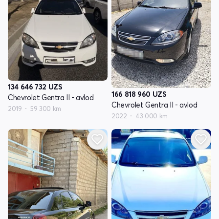
134 646 732
UZS
166 818 960
UZS
Chevrolet Gentra II - avlod
Chevrolet Gentra II - avlod
2019
59 300 km
2022
43 000 km