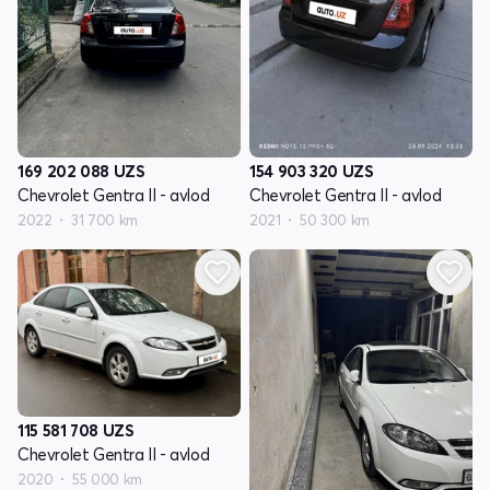
169 202 088
UZS
154 903 320
UZS
Chevrolet Gentra II - avlod
Chevrolet Gentra II - avlod
2022
31 700 km
2021
50 300 km
115 581 708
UZS
Chevrolet Gentra II - avlod
2020
55 000 km