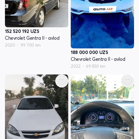
152 520 192
UZS
Chevrolet Gentra II - avlod
2020
99 700 km
188 000 000
UZS
Chevrolet Gentra II - avlod
2022
69 850 km