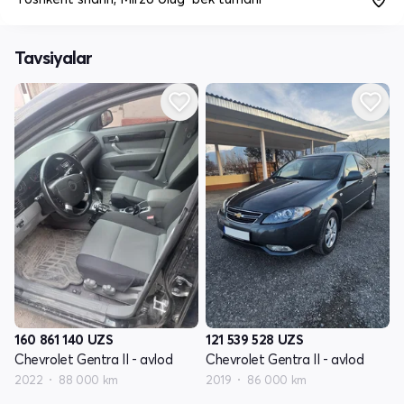
Tavsiyalar
160 861 140
UZS
121 539 528
UZS
Chevrolet Gentra II - avlod
Chevrolet Gentra II - avlod
2022
88 000 km
2019
86 000 km