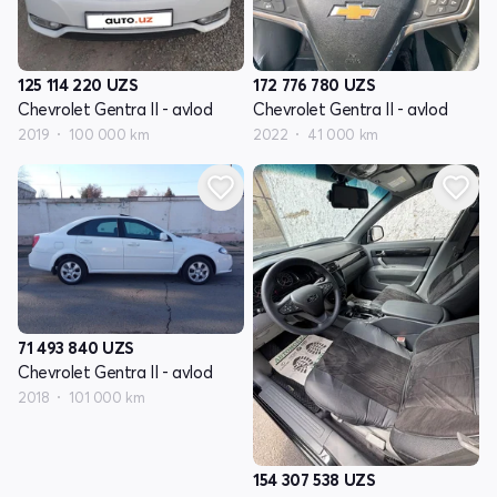
125 114 220
UZS
172 776 780
UZS
Chevrolet Gentra II - avlod
Chevrolet Gentra II - avlod
2019
100 000 km
2022
41 000 km
71 493 840
UZS
Chevrolet Gentra II - avlod
2018
101 000 km
154 307 538
UZS