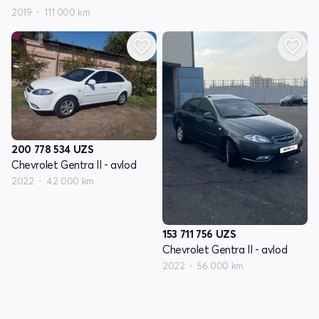
2019
111 000 km
200 778 534
UZS
Chevrolet Gentra II - avlod
2022
42 000 km
153 711 756
UZS
Chevrolet Gentra II - avlod
2022
56 000 km