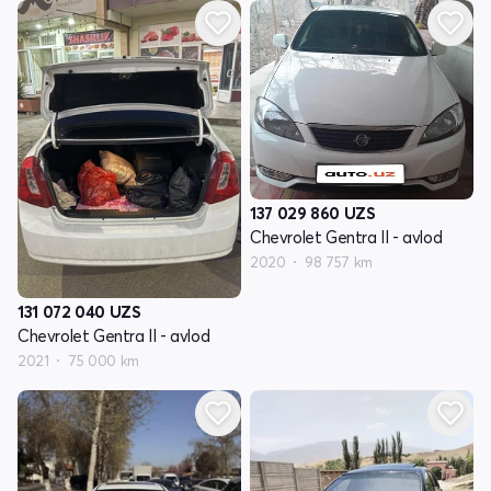
137 029 860
UZS
Chevrolet Gentra II - avlod
2020
98 757 km
131 072 040
UZS
Chevrolet Gentra II - avlod
2021
75 000 km