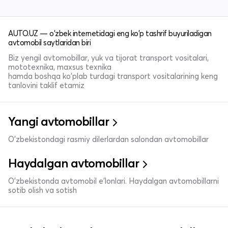
AUTO.UZ — o'zbek internetidagi eng ko'p tashrif buyuriladigan
avtomobil saytlaridan biri
Biz yengil avtomobillar, yuk va tijorat transport vositalari,
mototexnika, maxsus texnika
hamda boshqa ko'plab turdagi transport vositalarining keng
tanlovini taklif etamiz
Yangi avtomobillar
O'zbekistondagi rasmiy dilerlardan salondan avtomobillar
Haydalgan avtomobillar
O'zbekistonda avtomobil e’lonlari. Haydalgan avtomobillarni
sotib olish va sotish