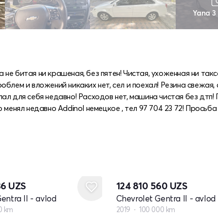
Yana 3
е битая ни крашеная, без пятен! Чистая, ухоженная ни такс
блем и вложений никаких нет, сел и поехал! Резина свежая,
ал для себя недавно! Расходов нет, машина чистая без дтп!
менял недавно Addinol немецкое , тел 97 704 23 72! Просьба
36
UZS
124 810 560
UZS
entra II - avlod
Chevrolet Gentra II - avlod
0 km
2019
100 000 km