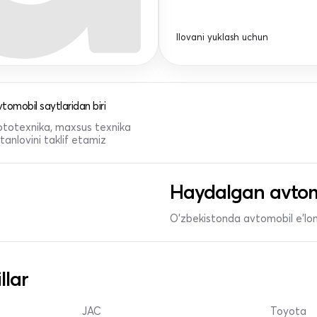
Ilovani yuklash uchun
tomobil saytlaridan biri
 mototexnika, maxsus texnika
anlovini taklif etamiz
Haydalgan avtom
O'zbekistonda avtomobil e’lonl
llar
JAC
Toyota