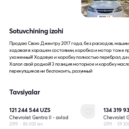
Sotuvchining izohi
Продаю Свою Джентру 2017 года, без расходов, машина н
ходовая в хорошем состоянии, коробка и мотор тоже про
ухоженный! Ходовую и коробку полностью перебрал, дел
Халол свой родной! 3 позиция моторное и коробку масло 
перекупщиков ни беспокоить, разумный
Tavsiyalar
121 244 544
UZS
134 319 9
Chevrolet Gentra II - avlod
Chevrolet G
2019
86 000 km
2019
59 30