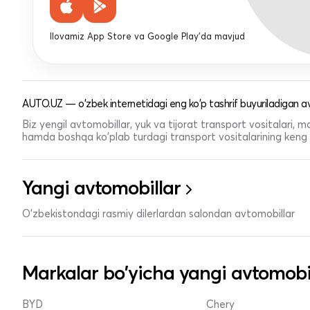
Ilovamiz App Store va Google Play'da mavjud
AUTO.UZ — o'zbek internetidagi eng ko'p tashrif buyuriladigan av
Biz yengil avtomobillar, yuk va tijorat transport vositalari,
hamda boshqa ko'plab turdagi transport vositalarining keng t
Yangi avtomobillar
O'zbekistondagi rasmiy dilerlardan salondan avtomobillar
Markalar bo'yicha yangi avtomobi
BYD
Chery