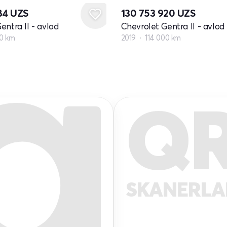
984
UZS
130 753 920
UZS
entra II - avlod
Chevrolet Gentra II - avlod
00 km
2019
114 000 km
Q
SKANERL