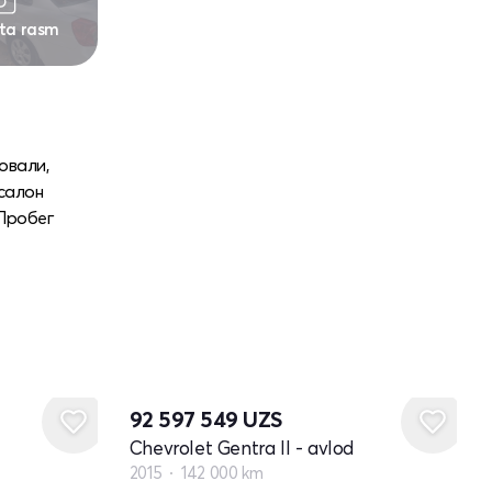
 ta rasm
овали,
 салон
 Пробег
92 597 549
UZS
Chevrolet Gentra II - avlod
2015
142 000 km