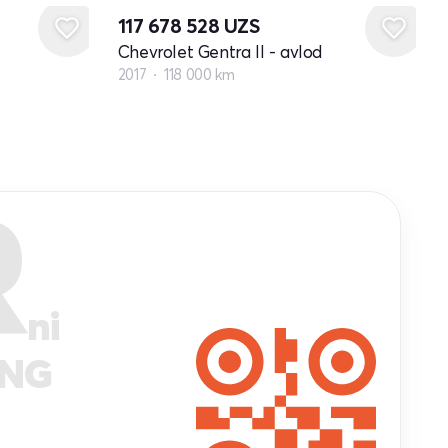
117 678 528
UZS
Chevrolet Gentra II - avlod
2017
118 000 km
R
ni
ANG