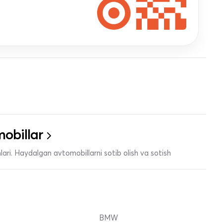
obillar
ari. Haydalgan avtomobillarni sotib olish va sotish
BMW