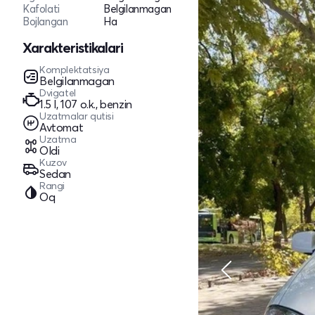
Kafolati
Belgilanmagan
Bojlangan
Ha
Xarakteristikalari
Komplektatsiya
Belgilanmagan
Dvigatel
1.5 l, 107 o.k., benzin
Uzatmalar qutisi
Avtomat
Uzatma
Oldi
Kuzov
Sedan
Rangi
Oq