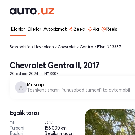
E'lonlar
Dilerlar
Avtoxizmat
Zeekr
Kia
Reels
Bosh sahifa
Haydalgan
Chevrolet
Gentra
E'lon № 3387
Chevrolet Gentra II, 2017
20 oktabr 2024
№ 3387
Ильгар
Toshkent shahri, Yunusobod tumani
1 ta avtomobil
Egalik tarixi
Yili
2017
Yurgani
156 000 km
Egalari
Belgilanmagan