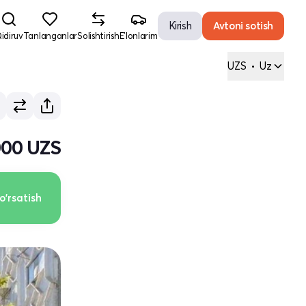
Kirish
Avtoni sotish
idiruv
Tanlanganlar
Solishtirish
E'lonlarim
UZS
•
Uz
000 UZS
o'rsatish