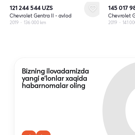
121 244 544
UZS
145 017 
Chevrolet Gentra II - avlod
Chevrolet G
2019
136 000 km
2019
141 0
Bizning ilovadamizda
yangi e'lonlar xaqida
habarnomalar oling