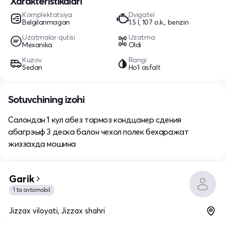
Xarakteristikalari
Komplektatsiya
Dvigatel
Belgilanmagan
1.5 l, 107 o.k., benzin
Uzatmalar qutisi
Uzatma
Mexanika
Oldi
Kuzov
Rangi
Sedan
Ho'l asfalt
Sotuvchining izohi
Салондан 1 кул абез тормоз кондцанер сдения
абагрэыф 3 деска балон чехол полек бехаражат
жиззахда мошина
Garik
1 ta avtomobil
Jizzax viloyati, Jizzax shahri