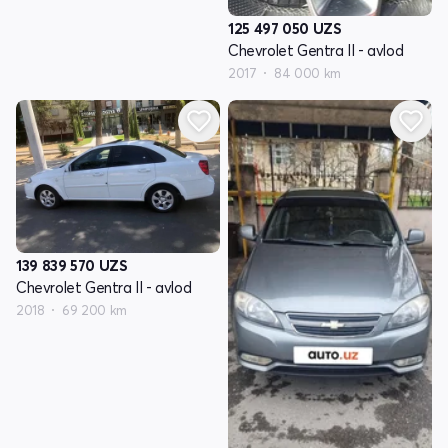
125 497 050
UZS
Chevrolet Gentra II - avlod
2017
84 000 km
139 839 570
UZS
Chevrolet Gentra II - avlod
2018
69 200 km