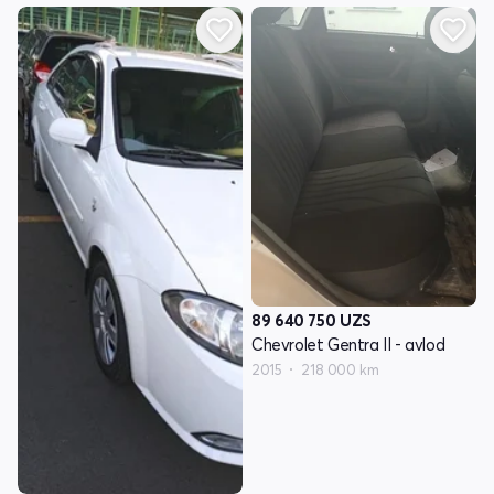
89 640 750
UZS
Chevrolet Gentra II - avlod
2015
218 000 km