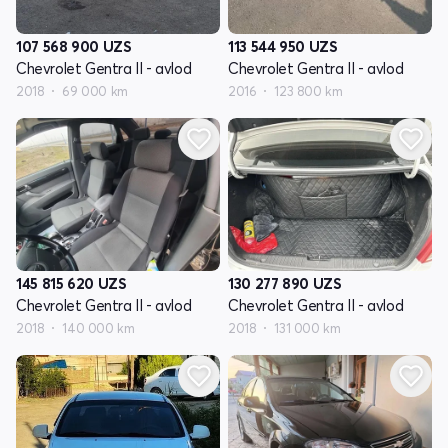
107 568 900
UZS
113 544 950
UZS
Chevrolet Gentra II - avlod
Chevrolet Gentra II - avlod
2018
69 000 km
2016
123 800 km
145 815 620
UZS
130 277 890
UZS
Chevrolet Gentra II - avlod
Chevrolet Gentra II - avlod
2018
140 000 km
2018
131 000 km