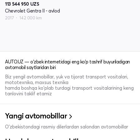
113 544 950
UZS
Chevrolet Gentra II - avlod
2017
142 000 km
AUTO.UZ — o'zbek internetidagi eng ko'p tashrif buyuriladigan
avtomobil saytlaridan biri
Biz yengil avtomobillar, yuk va tijorat transport vositalari,
mototexnika, maxsus texnika
hamda boshqa ko'plab turdagi transport vositalarining keng
tanlovini taklif etamiz
Yangi avtomobillar
O'zbekistondagi rasmiy dilerlardan salondan avtomobillar