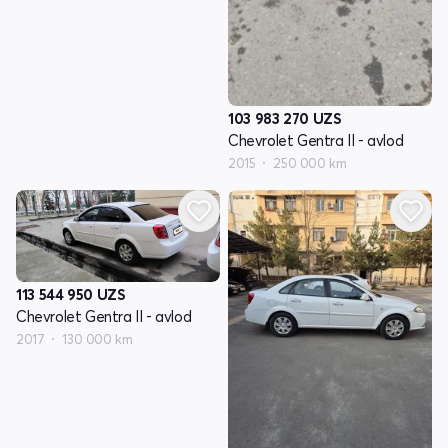
103 983 270
UZS
Chevrolet Gentra II - avlod
2015
250 000 km
113 544 950
UZS
Chevrolet Gentra II - avlod
2017
130 000 km