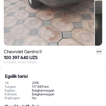
Chevrolet Gentra II
100 397 640 UZS
2 noyabr, Jizzax viloyati
Egalik tarixi
Yili
2016
Yurgani
177 889 km
Egalari
Belgilanmagan
Kafolati
Belgilanmagan
Bojlangan
Ha