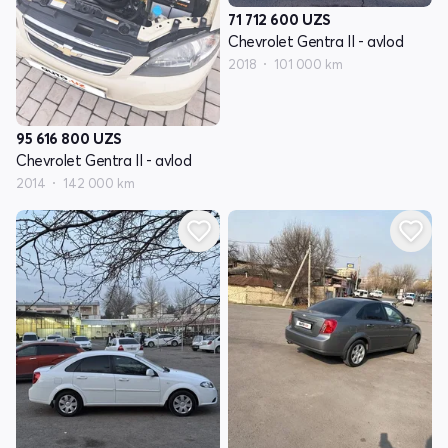
71 712 600
UZS
Chevrolet Gentra II - avlod
2018
101 000 km
95 616 800
UZS
Chevrolet Gentra II - avlod
2014
142 000 km