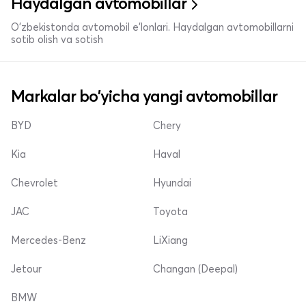
Haydalgan avtomobillar
O'zbekistonda avtomobil e’lonlari. Haydalgan avtomobillarni
sotib olish va sotish
Markalar bo'yicha yangi avtomobillar
BYD
Chery
Kia
Haval
Chevrolet
Hyundai
JAC
Toyota
Mercedes-Benz
LiXiang
Jetour
Changan (Deepal)
BMW