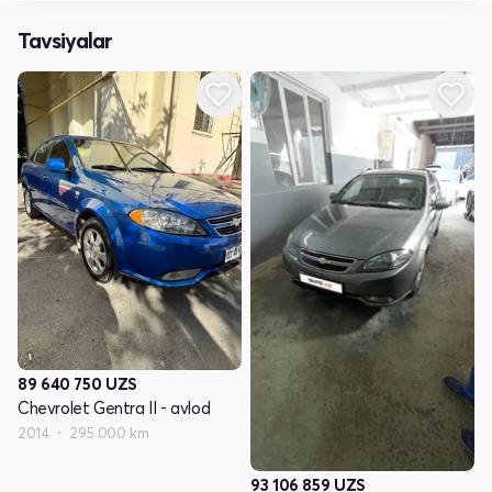
Tavsiyalar
89 640 750
UZS
Chevrolet Gentra II - avlod
2014
295 000 km
93 106 859
UZS