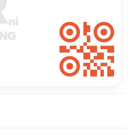
R
ni
ANG