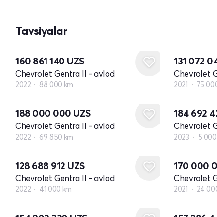
Tavsiyalar
160 861 140
UZS
131 072 
Chevrolet Gentra II - avlod
Chevrolet G
2022
88 000 km
2021
75 00
188 000 000
UZS
184 692 
Chevrolet Gentra II - avlod
Chevrolet G
2022
69 850 km
2023
5 000
128 688 912
UZS
170 000 
Chevrolet Gentra II - avlod
Chevrolet G
2022
41 000 km
2021
24 00