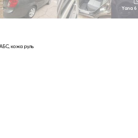
Yana 6
 АБС, кожа руль