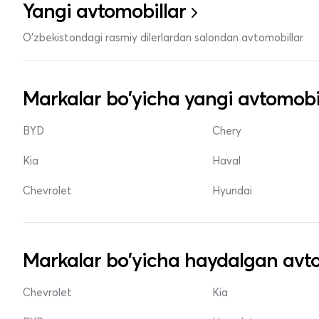
Yangi avtomobillar
O'zbekistondagi rasmiy dilerlardan salondan avtomobillar
Markalar bo'yicha yangi avtomobi
BYD
Chery
Kia
Haval
Chevrolet
Hyundai
Markalar bo'yicha haydalgan avto
Chevrolet
Kia