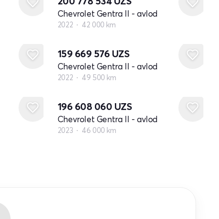
200 778 534
UZS
Chevrolet Gentra II - avlod
2022
42 000 km
159 669 576
UZS
Chevrolet Gentra II - avlod
2022
49 500 km
196 608 060
UZS
Chevrolet Gentra II - avlod
2023
46 000 km