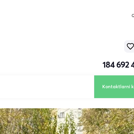
Q
184 692 
Kontaktlarni k