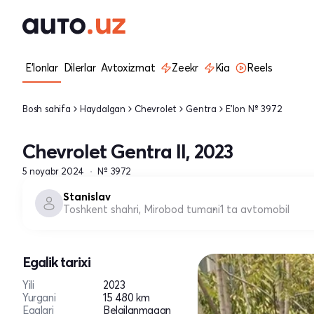
E'lonlar
Dilerlar
Avtoxizmat
Zeekr
Kia
Reels
Bosh sahifa
Haydalgan
Chevrolet
Gentra
E'lon № 3972
Chevrolet Gentra II, 2023
5 noyabr 2024
№ 3972
Stanislav
Toshkent shahri, Mirobod tumani
1 ta avtomobil
Egalik tarixi
Yili
2023
Yurgani
15 480 km
Egalari
Belgilanmagan