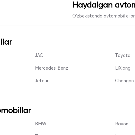
Haydalgan avtom
O'zbekistonda avtomobil e’lonl
llar
JAC
Toyota
Mercedes-Benz
LiXiang
Jetour
Changan 
mobillar
BMW
Ravon