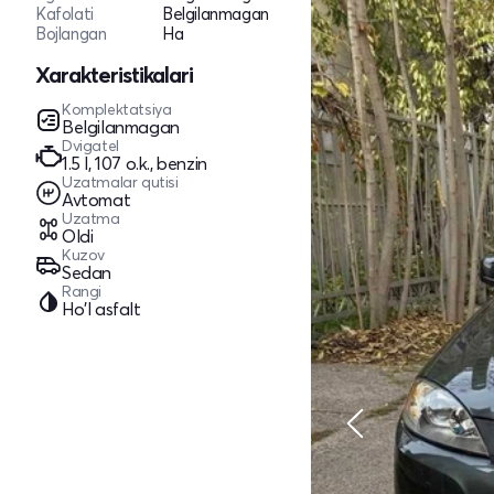
Kafolati
Belgilanmagan
Bojlangan
Ha
Xarakteristikalari
Komplektatsiya
Belgilanmagan
Dvigatel
1.5 l, 107 o.k., benzin
Uzatmalar qutisi
Avtomat
Uzatma
Oldi
Kuzov
Sedan
Rangi
Ho'l asfalt