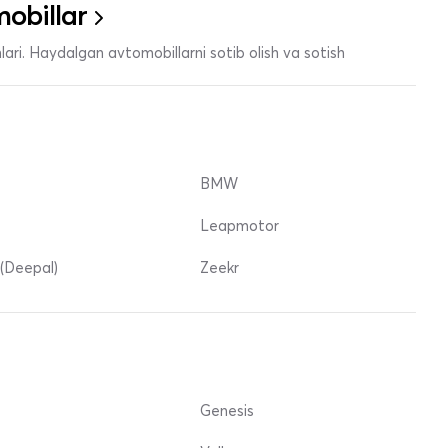
obillar
ari. Haydalgan avtomobillarni sotib olish va sotish
BMW
Leapmotor
(Deepal)
Zeekr
Genesis