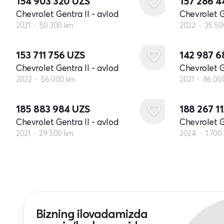
154 903 320
UZS
157 286 
Chevrolet Gentra II - avlod
Chevrolet G
2021
50 300 km
2022
35 50
153 711 756
UZS
142 987 
Chevrolet Gentra II - avlod
Chevrolet G
2022
56 000 km
2021
86 00
185 883 984
UZS
188 267 1
Chevrolet Gentra II - avlod
Chevrolet G
2021
29 500 km
2024
1 700
Bizning ilovadamizda