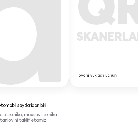
Q
SKANERL
Ilovani yuklash uchun
tomobil saytlaridan biri
 mototexnika, maxsus texnika
anlovini taklif etamiz