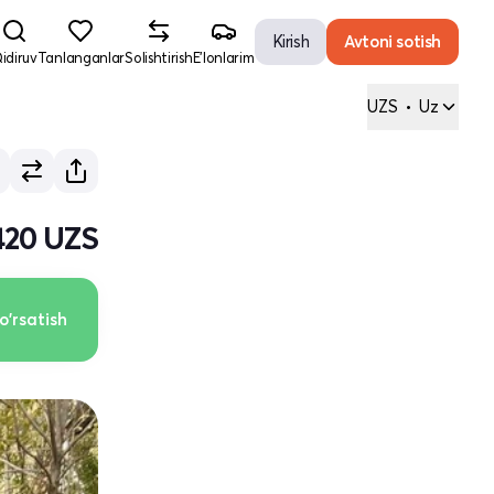
Kirish
Avtoni sotish
idiruv
Tanlanganlar
Solishtirish
E'lonlarim
UZS
•
Uz
420 UZS
o'rsatish