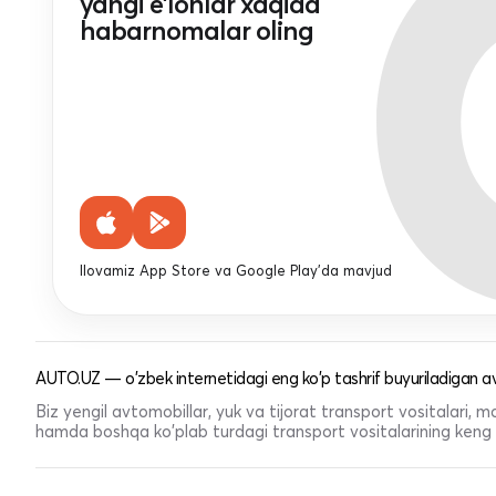
yangi e'lonlar xaqida
habarnomalar oling
Ilovamiz App Store va Google Play'da mavjud
AUTO.UZ — o'zbek internetidagi eng ko'p tashrif buyuriladigan av
Biz yengil avtomobillar, yuk va tijorat transport vositalari,
hamda boshqa ko'plab turdagi transport vositalarining keng t