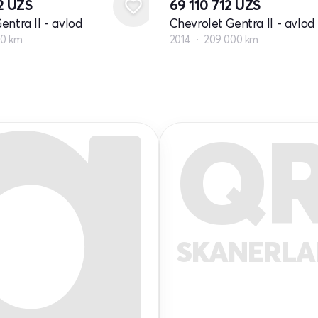
2
UZS
69 110 712
UZS
entra II - avlod
Chevrolet Gentra II - avlod
00 km
2014
209 000 km
Q
SKANERL