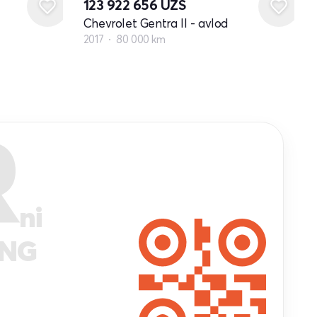
123 922 656
UZS
Chevrolet Gentra II - avlod
2017
80 000 km
R
ni
ANG