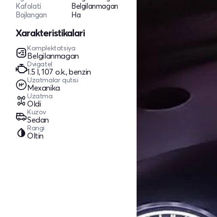
Kafolati
Belgilanmagan
Bojlangan
Ha
Xarakteristikalari
Komplektatsiya
Belgilanmagan
Dvigatel
1.5 l, 107 o.k., benzin
Uzatmalar qutisi
Mexanika
Uzatma
Oldi
Kuzov
Sedan
Rangi
Oltin