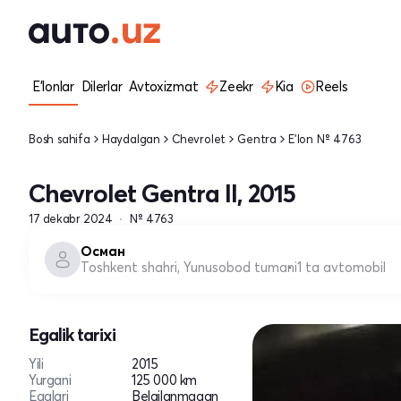
E'lonlar
Dilerlar
Avtoxizmat
Zeekr
Kia
Reels
Bosh sahifa
Haydalgan
Chevrolet
Gentra
E'lon № 4763
Chevrolet Gentra II, 2015
17 dekabr 2024
№ 4763
Осман
Toshkent shahri, Yunusobod tumani
1 ta avtomobil
Egalik tarixi
Yili
2015
Yurgani
125 000 km
Egalari
Belgilanmagan