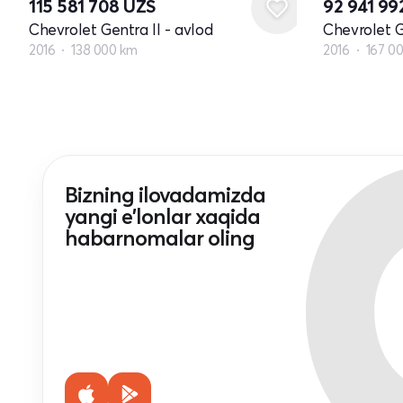
115 581 708
UZS
92 941 99
Chevrolet Gentra II - avlod
Chevrolet G
2016
138 000 km
2016
167 0
Bizning ilovadamizda
yangi e'lonlar xaqida
habarnomalar oling