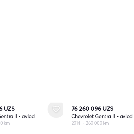
36
UZS
76 260 096
UZS
entra II - avlod
Chevrolet Gentra II - avlod
00 km
2014
260 000 km