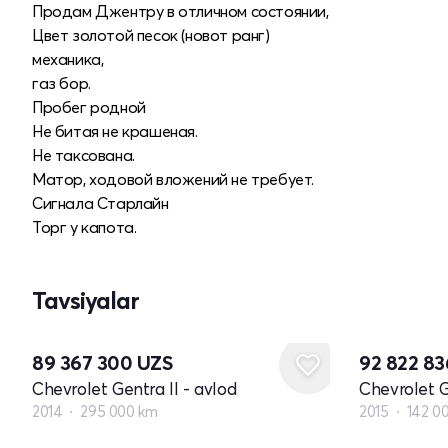
Продам Джентру в отличном состоянии,
Цвет золотой песок (новот ранг)
механика,
газ бор.
Пробег родной
Не битая не крашеная.
Не таксована.
Матор, ходовой вложений не требует.
Сигнала Старлайн
Торг у капота.
Tavsiyalar
89 367 300
UZS
92 822 8
Chevrolet Gentra II - avlod
Chevrolet G
2014
295 000 km
2015
142 0