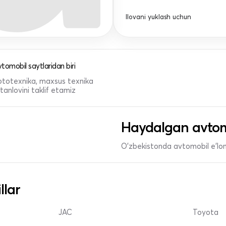
Ilovani yuklash uchun
tomobil saytlaridan biri
 mototexnika, maxsus texnika
anlovini taklif etamiz
Haydalgan avtom
O'zbekistonda avtomobil e’lonl
llar
JAC
Toyota