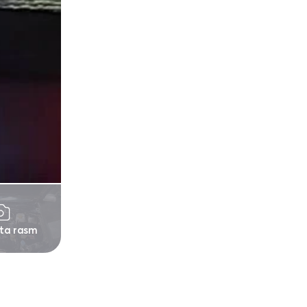
 ta rasm