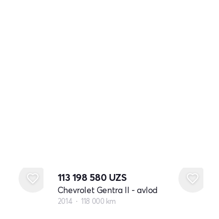
113 198 580
UZS
Chevrolet Gentra II - avlod
2014
118 000 km