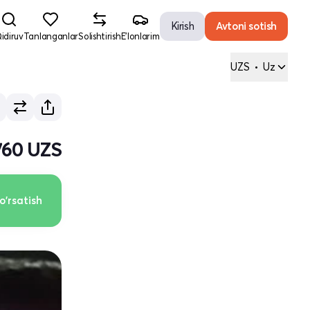
Kirish
Avtoni sotish
idiruv
Tanlanganlar
Solishtirish
E'lonlarim
UZS
•
Uz
760 UZS
o'rsatish