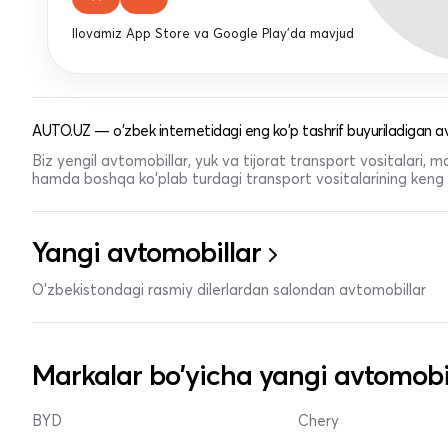
Ilovamiz App Store va Google Play'da mavjud
AUTO.UZ — o'zbek internetidagi eng ko'p tashrif buyuriladigan av
Biz yengil avtomobillar, yuk va tijorat transport vositalari,
hamda boshqa ko'plab turdagi transport vositalarining keng t
Yangi avtomobillar
O'zbekistondagi rasmiy dilerlardan salondan avtomobillar
Markalar bo'yicha yangi avtomobi
BYD
Chery