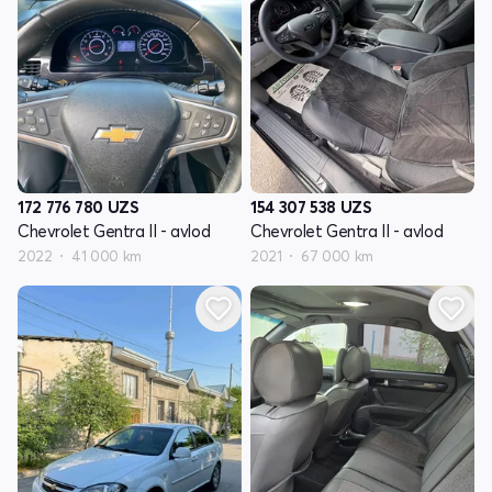
172 776 780
UZS
154 307 538
UZS
Chevrolet Gentra II - avlod
Chevrolet Gentra II - avlod
2022
41 000 km
2021
67 000 km