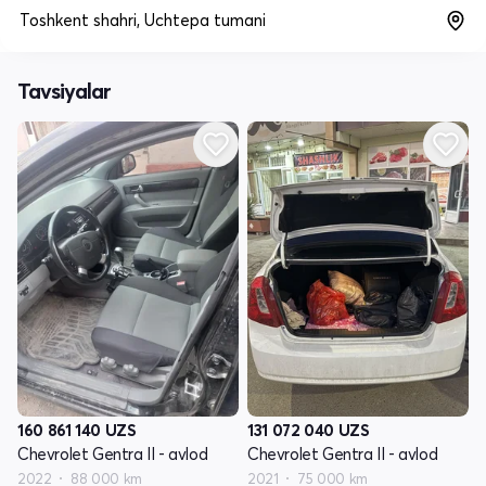
Toshkent shahri, Uchtepa tumani
Tavsiyalar
160 861 140
UZS
131 072 040
UZS
Chevrolet Gentra II - avlod
Chevrolet Gentra II - avlod
2022
88 000 km
2021
75 000 km