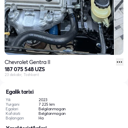
Chevrolet Gentra II
187 075 548 UZS
23 dekabr, Toshkent
Egalik tarixi
Yili
2023
Yurgani
7 225 km
Egalari
Belgilanmagan
Kafolati
Belgilanmagan
Bojlangan
Ha