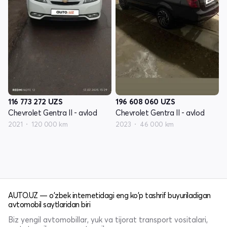
116 773 272
UZS
196 608 060
UZS
Chevrolet Gentra II - avlod
Chevrolet Gentra II - avlod
2021
120 000 km
2023
46 000 km
AUTO.UZ — o'zbek internetidagi eng ko'p tashrif buyuriladigan
avtomobil saytlaridan biri
Biz yengil avtomobillar, yuk va tijorat transport vositalari,