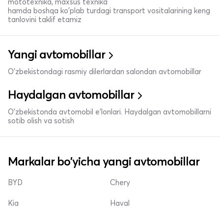
mototexnika, maxsus texnika
hamda boshqa ko'plab turdagi transport vositalarining keng
tanlovini taklif etamiz
Yangi avtomobillar
O'zbekistondagi rasmiy dilerlardan salondan avtomobillar
Haydalgan avtomobillar
O'zbekistonda avtomobil e’lonlari. Haydalgan avtomobillarni
sotib olish va sotish
Markalar bo'yicha yangi avtomobillar
BYD
Chery
Kia
Haval