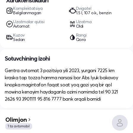
Xarakteristikalari
Komplektatsiya
Dvigatel
Belgilanmagan
1.5 l, 107 o.k., benzin
Uzatmalar qutisi
Uzatma
Avtomat
Oldi
Kuzov
Rangi
Sedan
Qora
Sotuvchining izohi
Gentra avtomat 3 pozitsiya yili 2023, yurgani 7225 km
kraska top tozza hamma narsasi bor Abs lyuk bakavoy
knopka magintafon faqat soat yoq gazi yoq bir qol
mowina kenayim haydaganla ozimi nomimda tel 90 321
2626 93 3901111 95 816 7777 bank orqali bomidi
Olimjon
1 ta avtomobil