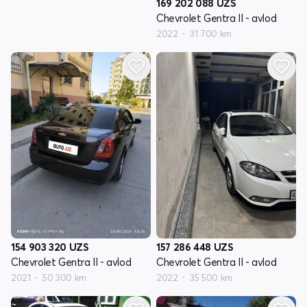
169 202 088
UZS
Chevrolet Gentra II - avlod
2022
31 700 km
154 903 320
UZS
157 286 448
UZS
Chevrolet Gentra II - avlod
Chevrolet Gentra II - avlod
2021
50 300 km
2022
35 500 km