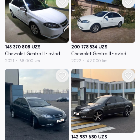
145 370 808
UZS
200 778 534
UZS
Chevrolet Gentra II - avlod
Chevrolet Gentra II - avlod
2021
68 000 km
2022
42 000 km
142 987 680
UZS