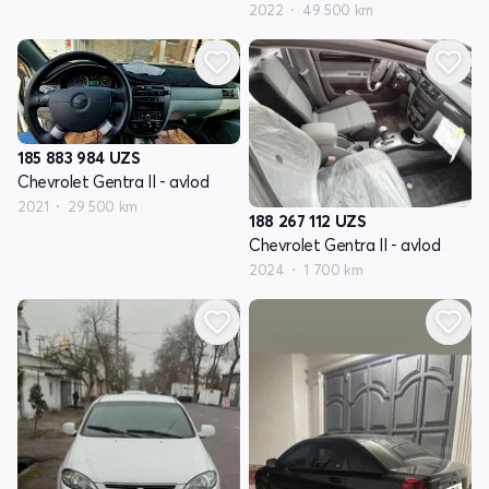
2022
49 500 km
185 883 984
UZS
Chevrolet Gentra II - avlod
2021
29 500 km
188 267 112
UZS
Chevrolet Gentra II - avlod
2024
1 700 km