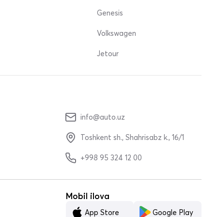
Genesis
Volkswagen
Jetour
info@auto.uz
Toshkent sh., Shahrisabz k., 16/1
+998 95 324 12 00
Mobil ilova
App Store
Google Play