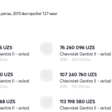
лган, 2015 йил пробег 127 минг
36
UZS
76 260 096
UZS
entra II - avlod
Chevrolet Gentra II - avlod
00 km
2014
260 000 km
80
UZS
107 240 760
UZS
entra II - avlod
Chevrolet Gentra II - avlod
00 km
2015
150 000 km
068
UZS
113 198 580
UZS
entra II - avlod
Chevrolet Gentra II - avlod