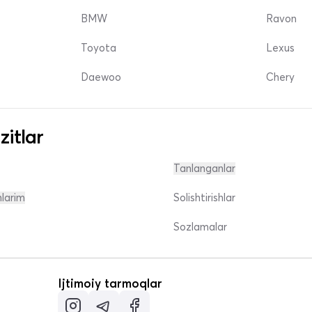
BMW
Ravon
Toyota
Lexus
Daewoo
Chery
zitlar
Tanlanganlar
nlarim
Solishtirishlar
Sozlamalar
Ijtimoiy tarmoqlar