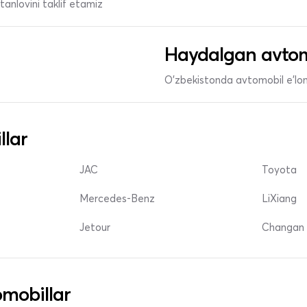
anlovini taklif etamiz
Haydalgan avtom
O'zbekistonda avtomobil e’lonl
llar
JAC
Toyota
Mercedes-Benz
LiXiang
Jetour
Changan 
mobillar