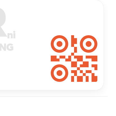
R
ni
ANG