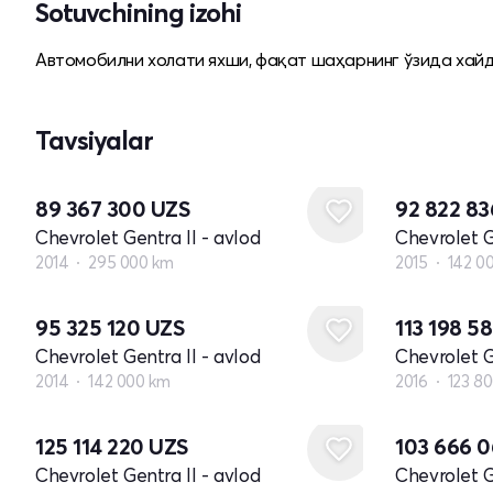
Sotuvchining izohi
Автомобилни холати яхши, фақат шаҳарнинг ўзида хайда
Tavsiyalar
89 367 300
UZS
92 822 8
Chevrolet Gentra II - avlod
Chevrolet G
2014
295 000 km
2015
142 0
95 325 120
UZS
113 198 5
Chevrolet Gentra II - avlod
Chevrolet G
2014
142 000 km
2016
123 8
125 114 220
UZS
103 666 
Chevrolet Gentra II - avlod
Chevrolet G