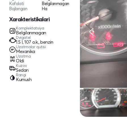
Kafolati
Belgilanmagan
Bojlangan
Ha
Xarakteristikalari
Komplektatsiya
Belgilanmagan
Dvigatel
1.5 l, 107 o.k., benzin
Uzatmalar qutisi
Mexanika
Uzatma
Oldi
Kuzov
Sedan
Rangi
Kumush