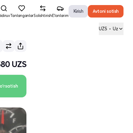
Kirish
Avtoni sotish
idiruv
Tanlanganlar
Solishtirish
E'lonlarim
UZS
•
Uz
 580 UZS
o'rsatish