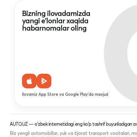
Bizning ilovadamizda
yangi e'lonlar xaqida
habarnomalar oling
Ilovamiz App Store va Google Play'da mavjud
AUTO.UZ — o'zbek internetidagi eng ko'p tashrif buyuriladigan av
Biz yengil avtomobillar, yuk va tijorat transport vositalari,