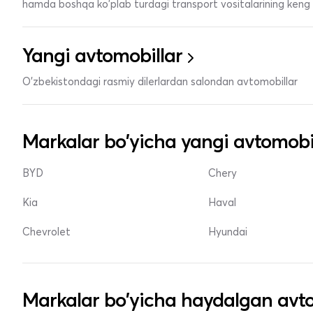
hamda boshqa ko'plab turdagi transport vositalarining keng t
Yangi avtomobillar
O'zbekistondagi rasmiy dilerlardan salondan avtomobillar
Markalar bo'yicha yangi avtomobi
BYD
Chery
Kia
Haval
Chevrolet
Hyundai
Markalar bo'yicha haydalgan avto