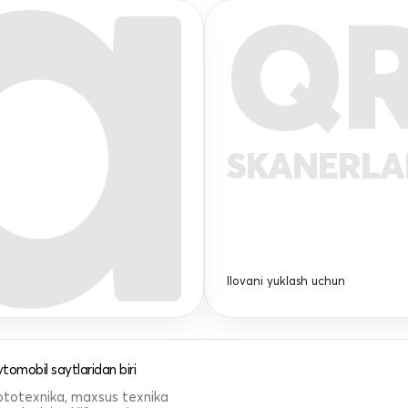
Q
SKANERL
Ilovani yuklash uchun
tomobil saytlaridan biri
 mototexnika, maxsus texnika