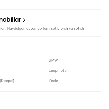
obillar
ari. Haydalgan avtomobillarni sotib olish va sotish
BMW
Leapmotor
(Deepal)
Zeekr