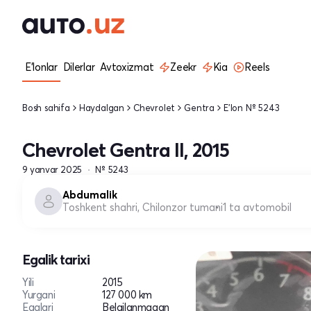
E'lonlar
Dilerlar
Avtoxizmat
Zeekr
Kia
Reels
Bosh sahifa
Haydalgan
Chevrolet
Gentra
E'lon № 5243
Chevrolet Gentra II, 2015
9 yanvar 2025
№ 5243
Abdumalik
Toshkent shahri, Chilonzor tumani
1 ta avtomobil
Egalik tarixi
Yili
2015
Yurgani
127 000 km
Egalari
Belgilanmagan