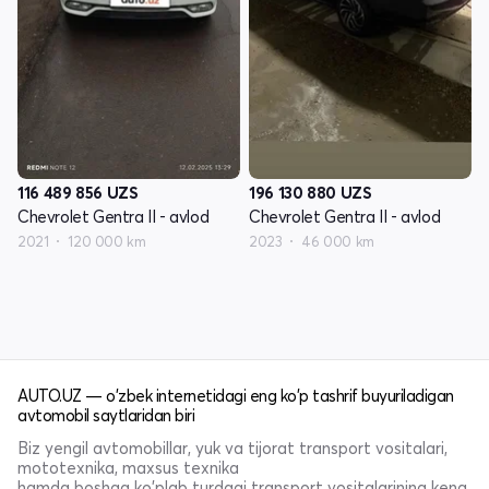
116 489 856
UZS
196 130 880
UZS
Chevrolet Gentra II - avlod
Chevrolet Gentra II - avlod
2021
120 000 km
2023
46 000 km
AUTO.UZ — o'zbek internetidagi eng ko'p tashrif buyuriladigan
avtomobil saytlaridan biri
Biz yengil avtomobillar, yuk va tijorat transport vositalari,
mototexnika, maxsus texnika
hamda boshqa ko'plab turdagi transport vositalarining keng