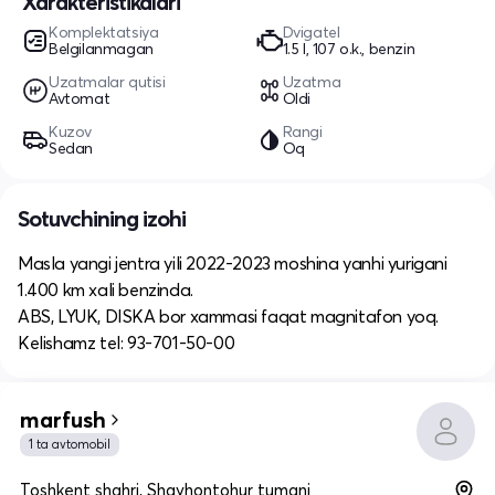
Xarakteristikalari
Komplektatsiya
Dvigatel
Belgilanmagan
1.5 l, 107 o.k., benzin
Uzatmalar qutisi
Uzatma
Avtomat
Oldi
Kuzov
Rangi
Sedan
Oq
Sotuvchining izohi
Masla yangi jentra yili 2022-2023 moshina yanhi yurigani
1.400 km xali benzinda.
ABS, LYUK, DISKA bor xammasi faqat magnitafon yoq.
Kelishamz tel: 93-701-50-00
marfush
1 ta avtomobil
Toshkent shahri, Shayhontohur tumani