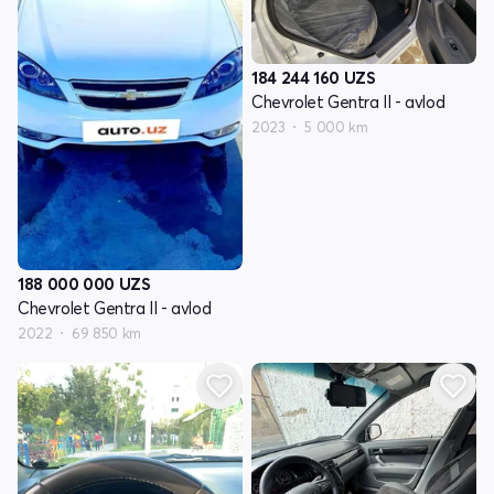
184 244 160
UZS
Chevrolet Gentra II - avlod
2023
5 000 km
188 000 000
UZS
Chevrolet Gentra II - avlod
2022
69 850 km