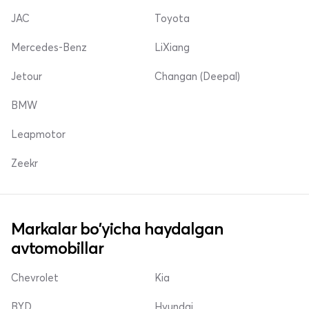
JAC
Toyota
Mercedes-Benz
LiXiang
Jetour
Changan (Deepal)
BMW
Leapmotor
Zeekr
Markalar bo'yicha haydalgan
avtomobillar
Chevrolet
Kia
BYD
Hyundai