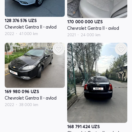
128 376 576
UZS
170 000 000
UZS
Chevrolet Gentra II - avlod
Chevrolet Gentra II - avlod
2022
41 000 km
2021
24 000 km
169 980 096
UZS
Chevrolet Gentra II - avlod
2022
38 000 km
168 791 424
UZS