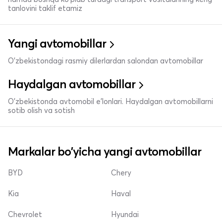
tanlovini taklif etamiz
Yangi avtomobillar
O'zbekistondagi rasmiy dilerlardan salondan avtomobillar
Haydalgan avtomobillar
O'zbekistonda avtomobil e’lonlari. Haydalgan avtomobillarni
sotib olish va sotish
Markalar bo'yicha yangi avtomobillar
BYD
Chery
Kia
Haval
Chevrolet
Hyundai