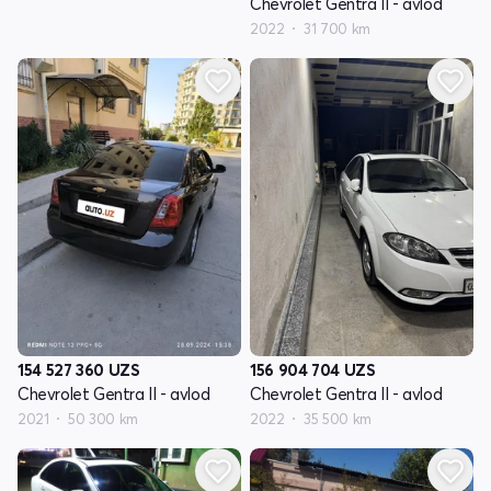
Chevrolet Gentra II - avlod
2022
31 700 km
154 527 360
UZS
156 904 704
UZS
Chevrolet Gentra II - avlod
Chevrolet Gentra II - avlod
2021
50 300 km
2022
35 500 km