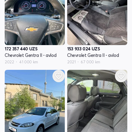
172 357 440
UZS
153 933 024
UZS
Chevrolet Gentra II - avlod
Chevrolet Gentra II - avlod
2022
41 000 km
2021
67 000 km