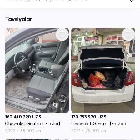
Tavsiyalar
160 470 720
UZS
130 753 920
UZS
Chevrolet Gentra II - avlod
Chevrolet Gentra II - avlod
2022
88 000 km
2021
75 000 km