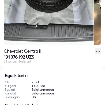
Chevrolet Gentra II
191 376 192 UZS
21 yanvar, Toshkent
Egalik tarixi
Yili
2023
Yurgani
1 400 km
Egalari
Belgilanmagan
Kafolati
Belgilanmagan
Bojlangan
Ha