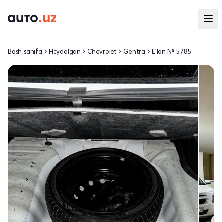
Bosh sahifa
Haydalgan
Chevrolet
Gentra
E'lon № 5785