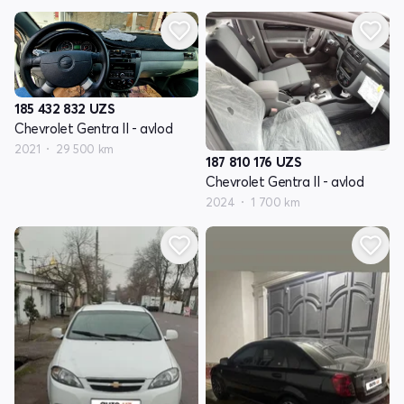
185 432 832
UZS
Chevrolet Gentra II - avlod
2021
29 500 km
187 810 176
UZS
Chevrolet Gentra II - avlod
2024
1 700 km