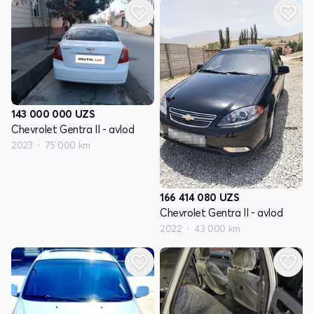
143 000 000
UZS
Chevrolet Gentra II - avlod
2023
75 000 km
166 414 080
UZS
Chevrolet Gentra II - avlod
2022
43 000 km