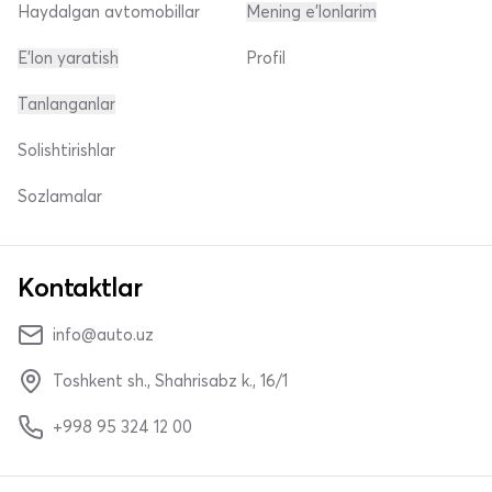
Haydalgan avtomobillar
Mening e'lonlarim
E'lon yaratish
Profil
Tanlanganlar
Solishtirishlar
Sozlamalar
Kontaktlar
info@auto.uz
Toshkent sh., Shahrisabz k., 16/1
+998 95 324 12 00