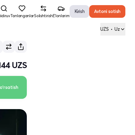
Kirish
Avtoni sotish
idiruv
Tanlanganlar
Solishtirish
E'lonlarim
UZS
•
Uz
 144 UZS
o'rsatish