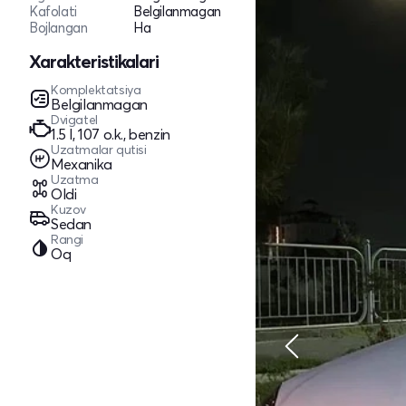
Kafolati
Belgilanmagan
Bojlangan
Ha
Xarakteristikalari
Komplektatsiya
Belgilanmagan
Dvigatel
1.5 l, 107 o.k., benzin
Uzatmalar qutisi
Mexanika
Uzatma
Oldi
Kuzov
Sedan
Rangi
Oq