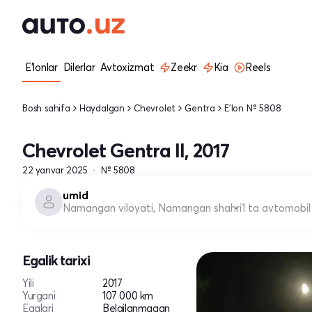
E'lonlar
Dilerlar
Avtoxizmat
Zeekr
Kia
Reels
Bosh sahifa
Haydalgan
Chevrolet
Gentra
E'lon № 5808
Chevrolet Gentra II, 2017
22 yanvar 2025
№ 5808
umid
Namangan viloyati, Namangan shahri
1 ta avtomobil
Egalik tarixi
Yili
2017
Yurgani
107 000 km
Egalari
Belgilanmagan