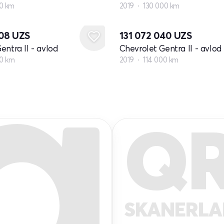
0 km
2019
130 000 km
808
UZS
131 072 040
UZS
entra II - avlod
Chevrolet Gentra II - avlod
00 km
2019
114 000 km
Q
SKANERL