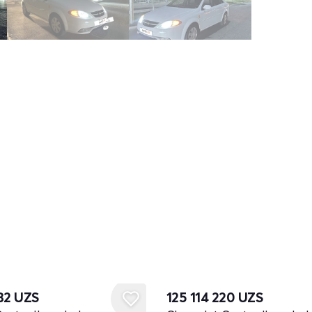
732
UZS
125 114 220
UZS