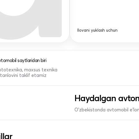
Ilovani yuklash uchun
tomobil saytlaridan biri
 mototexnika, maxsus texnika
anlovini taklif etamiz
Haydalgan avtom
O'zbekistonda avtomobil e’lonl
llar