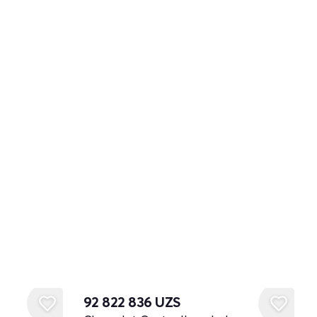
92 822 836
UZS