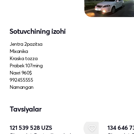
Sotuvchining izohi
Jentra 2pazitsa
Mixanika
Kraska tozza
Prabek 107ming
Naxri 960$
992455555
Namangan
Tavsiyalar
121 539 528
UZS
134 646 