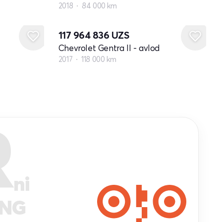
2018
84 000 km
117 964 836
UZS
Chevrolet Gentra II - avlod
2017
118 000 km
R
ni
ANG