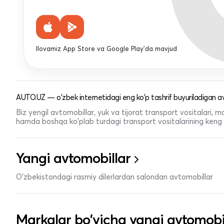
Ilovamiz App Store va Google Play'da mavjud
AUTO.UZ — o'zbek internetidagi eng ko'p tashrif buyuriladigan av
Biz yengil avtomobillar, yuk va tijorat transport vositalari,
hamda boshqa ko'plab turdagi transport vositalarining keng t
Yangi avtomobillar
O'zbekistondagi rasmiy dilerlardan salondan avtomobillar
Markalar bo'yicha yangi avtomobi