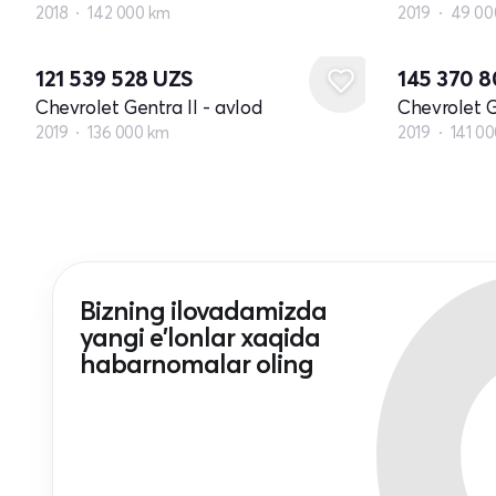
2018
142 000 km
2019
49 00
121 539 528
UZS
145 370 
Chevrolet Gentra II - avlod
Chevrolet G
2019
136 000 km
2019
141 0
Bizning ilovadamizda
yangi e'lonlar xaqida
habarnomalar oling