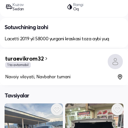
Kuzov
Rangi
Sedan
Oq
Sotuvchining izohi
Lacetti 2019 yil 58000 yurgani kraskasi toza aybi yuq
turaevikrom32
1 ta avtomobil
Navoiy viloyati, Navbahor tumani
Tavsiyalar