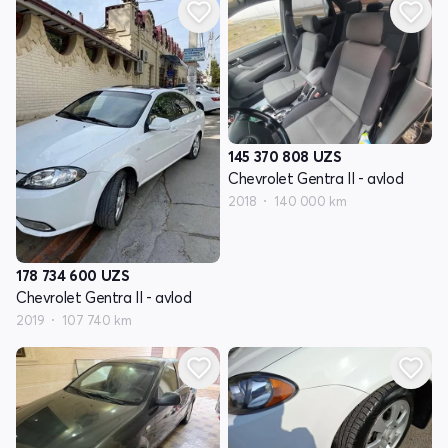
145 370 808
UZS
Chevrolet Gentra II - avlod
2018
140 000 km
178 734 600
UZS
Chevrolet Gentra II - avlod
2019
107 740 km