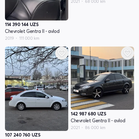
2021
68 000 km
114 390 144
UZS
Chevrolet Gentra II - avlod
2019
111 000 km
142 987 680
UZS
Chevrolet Gentra II - avlod
2021
86 000 km
107 240 760
UZS