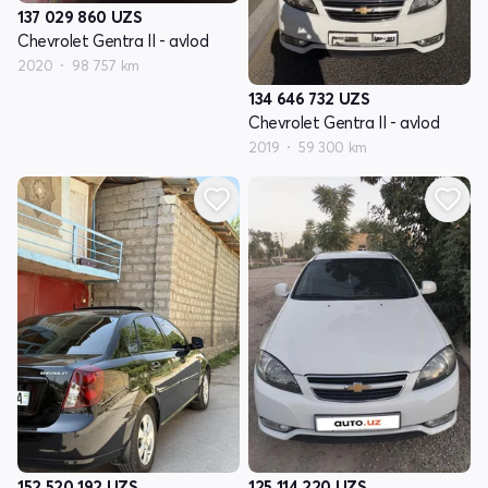
137 029 860
UZS
Chevrolet Gentra II - avlod
2020
98 757 km
134 646 732
UZS
Chevrolet Gentra II - avlod
2019
59 300 km
152 520 192
UZS
125 114 220
UZS