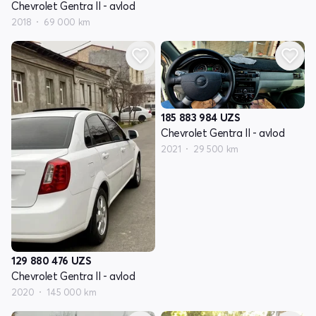
Chevrolet Gentra II - avlod
2018
69 000 km
185 883 984
UZS
Chevrolet Gentra II - avlod
2021
29 500 km
129 880 476
UZS
Chevrolet Gentra II - avlod
2020
145 000 km