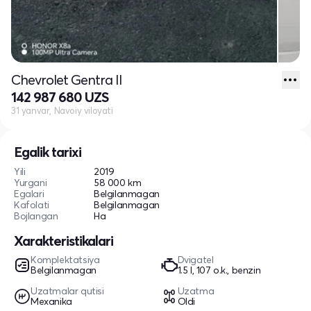
Chevrolet Gentra II
142 987 680 UZS
31 yanvar, Navoiy viloyati
Egalik tarixi
Yili
2019
Yurgani
58 000 km
Egalari
Belgilanmagan
Kafolati
Belgilanmagan
Bojlangan
Ha
Xarakteristikalari
Komplektatsiya
Dvigatel
Belgilanmagan
1.5 l, 107 o.k., benzin
Uzatmalar qutisi
Uzatma
Mexanika
Oldi