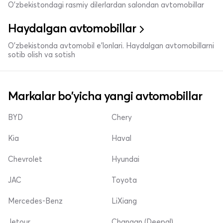
O'zbekistondagi rasmiy dilerlardan salondan avtomobillar
Haydalgan avtomobillar
O'zbekistonda avtomobil e’lonlari. Haydalgan avtomobillarni
sotib olish va sotish
Markalar bo'yicha yangi avtomobillar
BYD
Chery
Kia
Haval
Chevrolet
Hyundai
JAC
Toyota
Mercedes-Benz
LiXiang
Jetour
Changan (Deepal)