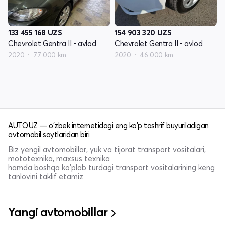
133 455 168
UZS
154 903 320
UZS
Chevrolet Gentra II - avlod
Chevrolet Gentra II - avlod
2020
77 000 km
2020
46 000 km
AUTO.UZ — o'zbek internetidagi eng ko'p tashrif buyuriladigan
avtomobil saytlaridan biri
Biz yengil avtomobillar, yuk va tijorat transport vositalari,
mototexnika, maxsus texnika
hamda boshqa ko'plab turdagi transport vositalarining keng
tanlovini taklif etamiz
Yangi avtomobillar