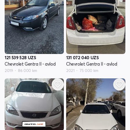
121 539 528
UZS
131 072 040
UZS
Chevrolet Gentra II - avlod
Chevrolet Gentra II - avlod
2019
86 000 km
2021
75 000 km