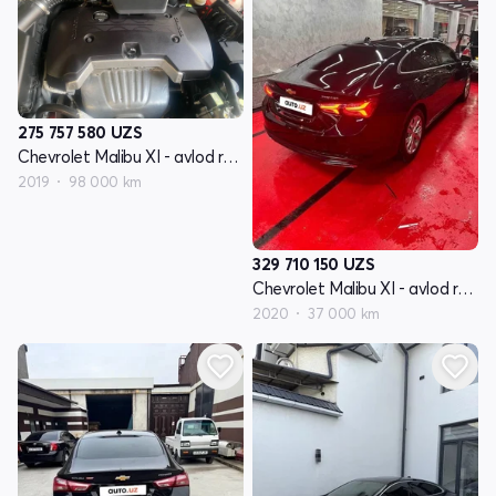
275 757 580
UZS
Chevrolet Malibu XI - avlod restyling
2019
98 000 km
329 710 150
UZS
Chevrolet Malibu XI - avlod restyling
2020
37 000 km