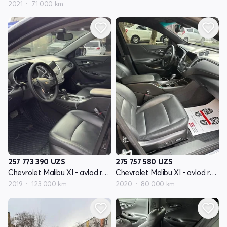
2021
71 000 km
257 773 390
UZS
275 757 580
UZS
Chevrolet Malibu XI - avlod restyling
Chevrolet Malibu XI - avlod restyling
2019
123 000 km
2020
80 000 km