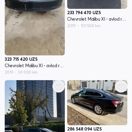
233 794 470
UZS
Chevrolet Malibu XI - avlod restyling
2019
101 500 km
323 715 420
UZS
Chevrolet Malibu XI - avlod restyling
2019
59 000 km
286 548 094
UZS