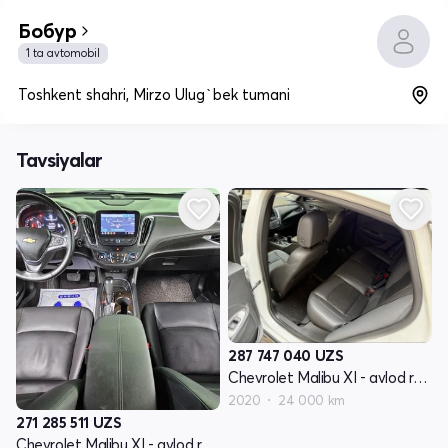
Бобур
1 ta avtomobil
Toshkent shahri, Mirzo Ulug`bek tumani
Tavsiyalar
287 747 040
UZS
Chevrolet Malibu XI - avlod restyling
2020
24 000 km
271 285 511
UZS
Chevrolet Malibu XI - avlod restyling