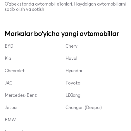
O'zbekistonda avtomobil e’lonlari. Haydalgan avtomobillarni
sotib olish va sotish
Markalar bo'yicha yangi avtomobillar
BYD
Chery
Kia
Haval
Chevrolet
Hyundai
JAC
Toyota
Mercedes-Benz
LiXiang
Jetour
Changan (Deepal)
BMW