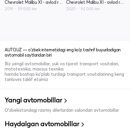
Chevrolet Malibu XI - avlod restyling
Chevrolet Malibu XI - avlod restyling
2019
59 000 km
2020
92 000 km
AUTO.UZ — o'zbek internetidagi eng ko'p tashrif buyuriladigan
avtomobil saytlaridan biri
Biz yengil avtomobillar, yuk va tijorat transport vositalari,
mototexnika, maxsus texnika
hamda boshqa ko'plab turdagi transport vositalarining keng
tanlovini taklif etamiz
Yangi avtomobillar
O'zbekistondagi rasmiy dilerlardan salondan avtomobillar
Haydalgan avtomobillar