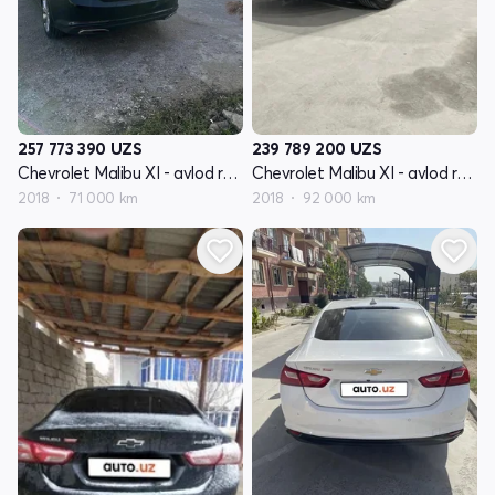
257 773 390
UZS
239 789 200
UZS
Chevrolet Malibu XI - avlod restyling
Chevrolet Malibu XI - avlod restyling
2018
71 000 km
2018
92 000 km