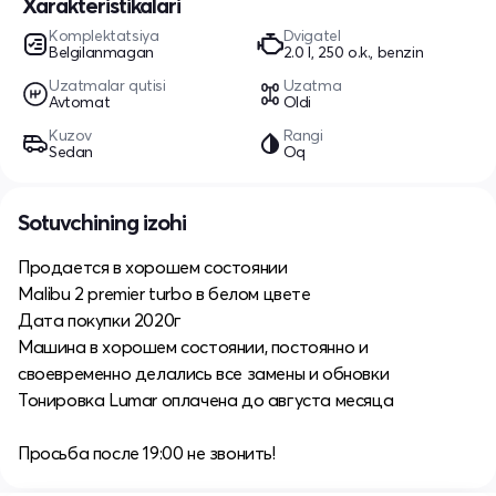
Xarakteristikalari
Komplektatsiya
Dvigatel
Belgilanmagan
2.0 l, 250 o.k., benzin
Uzatmalar qutisi
Uzatma
Avtomat
Oldi
Kuzov
Rangi
Sedan
Oq
Sotuvchining izohi
Продается в хорошем состоянии
Malibu 2 premier turbo в белом цвете
Дата покупки 2020г
Машина в хорошем состоянии, постоянно и
своевременно делались все замены и обновки
Тонировка Lumar оплачена до августа месяца
Просьба после 19:00 не звонить!