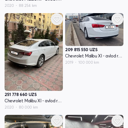
2020
88 254 km
209 815 550
UZS
Chevrolet Malibu XI - avlod restyling
2019
100 000 km
251 778 660
UZS
Chevrolet Malibu XI - avlod restyling
2020
80 000 km