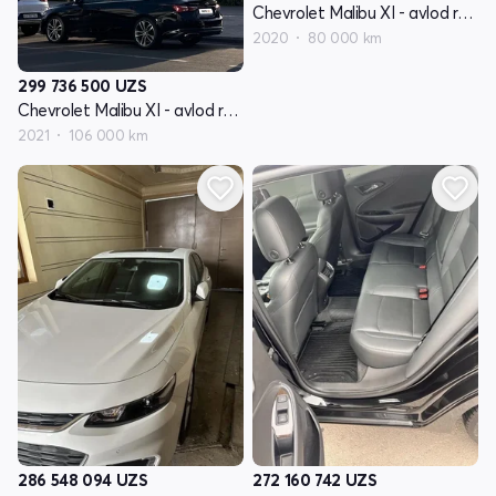
Chevrolet Malibu XI - avlod restyling
2020
80 000 km
299 736 500
UZS
Chevrolet Malibu XI - avlod restyling
2021
106 000 km
286 548 094
UZS
272 160 742
UZS