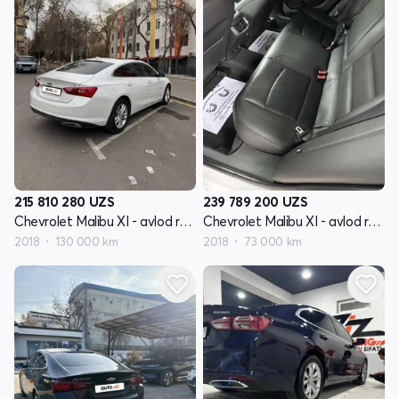
215 810 280
UZS
239 789 200
UZS
Chevrolet Malibu XI - avlod restyling
Chevrolet Malibu XI - avlod restyling
2018
130 000 km
2018
73 000 km