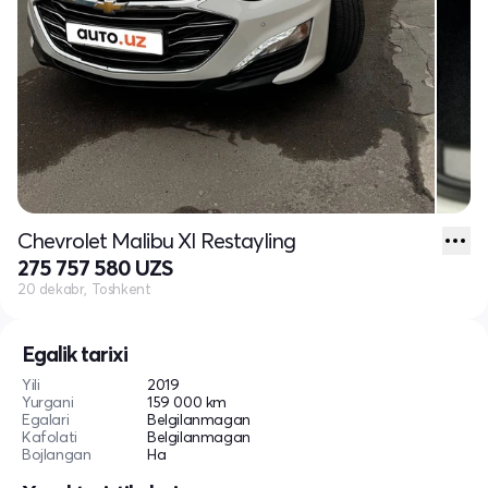
Chevrolet Malibu XI Restayling
275 757 580 UZS
20 dekabr, Toshkent
Egalik tarixi
Yili
2019
Yurgani
159 000 km
Egalari
Belgilanmagan
Kafolati
Belgilanmagan
Bojlangan
Ha