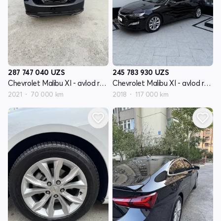
287 747 040
UZS
245 783 930
UZS
Chevrolet Malibu XI - avlod restyling
Chevrolet Malibu XI - avlod restyling
2021
70 000 km
2018
117 000 km