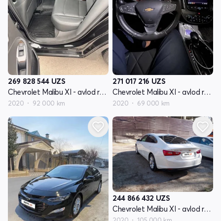
269 828 544
UZS
271 017 216
UZS
Chevrolet Malibu XI - avlod restyling
Chevrolet Malibu XI - avlod restyling
2020
92 000 km
2020
69 000 km
244 866 432
UZS
Chevrolet Malibu XI - avlod restyling
2020
105 000 km