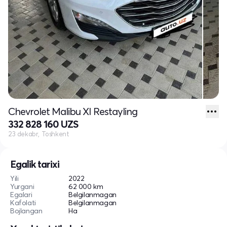
Chevrolet Malibu XI Restayling
332 828 160 UZS
23 dekabr, Toshkent
Egalik tarixi
Yili
2022
Yurgani
62 000 km
Egalari
Belgilanmagan
Kafolati
Belgilanmagan
Bojlangan
Ha