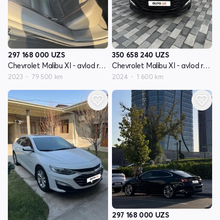
297 168 000
UZS
350 658 240
UZS
Chevrolet Malibu XI - avlod restyling
Chevrolet Malibu XI - avlod restyling
2023
79 500 km
2024
1 600 km
297 168 000
UZS