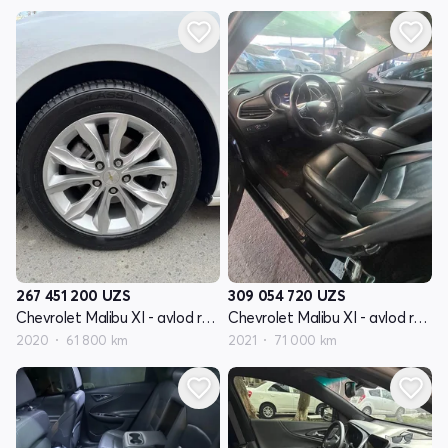
267 451 200
UZS
309 054 720
UZS
Chevrolet Malibu XI - avlod restyling
Chevrolet Malibu XI - avlod restyling
2020
61 800 km
2021
71 000 km