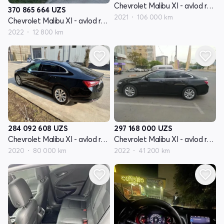
Chevrolet Malibu XI - avlod restyling
370 865 664
UZS
2021
106 000 km
Chevrolet Malibu XI - avlod restyling
2022
12 800 km
284 092 608
UZS
297 168 000
UZS
Chevrolet Malibu XI - avlod restyling
Chevrolet Malibu XI - avlod restyling
2020
80 000 km
2022
41 200 km