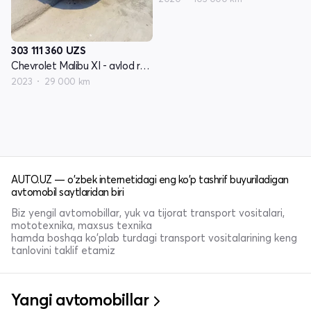
303 111 360
UZS
Chevrolet Malibu XI - avlod restyling
2023
29 000 km
AUTO.UZ — o'zbek internetidagi eng ko'p tashrif buyuriladigan
avtomobil saytlaridan biri
Biz yengil avtomobillar, yuk va tijorat transport vositalari,
mototexnika, maxsus texnika
hamda boshqa ko'plab turdagi transport vositalarining keng
tanlovini taklif etamiz
Yangi avtomobillar