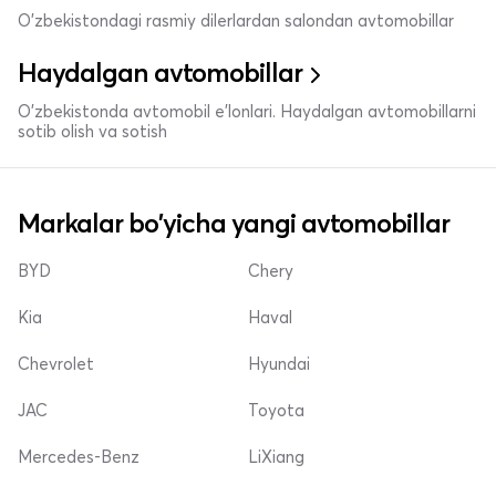
O'zbekistondagi rasmiy dilerlardan salondan avtomobillar
Haydalgan avtomobillar
O'zbekistonda avtomobil e’lonlari. Haydalgan avtomobillarni
sotib olish va sotish
Markalar bo'yicha yangi avtomobillar
BYD
Chery
Kia
Haval
Chevrolet
Hyundai
JAC
Toyota
Mercedes-Benz
LiXiang