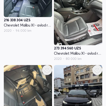
216 338 304
UZS
Chevrolet Malibu XI - avlod restyling
2020
94 000 km
273 394 560
UZS
Chevrolet Malibu XI - avlod restyling
2020
80 000 km