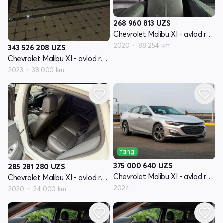
268 960 813
UZS
Chevrolet Malibu XI - avlod restyling
2020
88 254 km
343 526 208
UZS
Chevrolet Malibu XI - avlod restyling
2023
38 000 km
Yangi
375 000 640
UZS
285 281 280
UZS
Chevrolet Malibu XI - avlod restyling
Chevrolet Malibu XI - avlod restyling
2024
2020
24 000 km