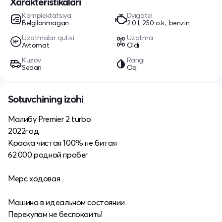
Xarakteristikalari
Komplektatsiya
Dvigatel
Belgilanmagan
2.0 l, 250 o.k., benzin
Uzatmalar qutisi
Uzatma
Avtomat
Oldi
Kuzov
Rangi
Sedan
Oq
Sotuvchining izohi
Малибу Premier 2 turbo
2022год
Краска чистая 100% не битая
62.000 родной пробег
Мерс ходовая
Машина в идеальном состоянии
Перекупам не беспокоить!