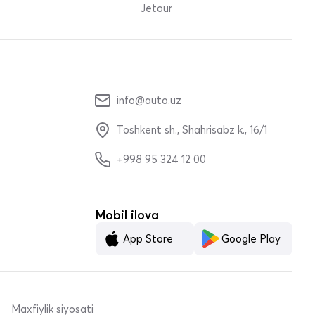
Jetour
info@auto.uz
Toshkent sh., Shahrisabz k., 16/1
+998 95 324 12 00
Mobil ilova
App Store
Google Play
Maxfiylik siyosati