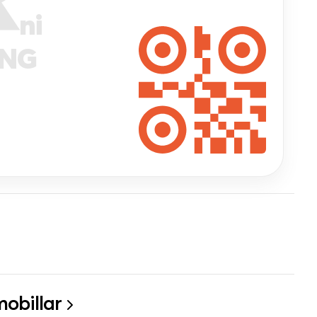
ni
ANG
obillar