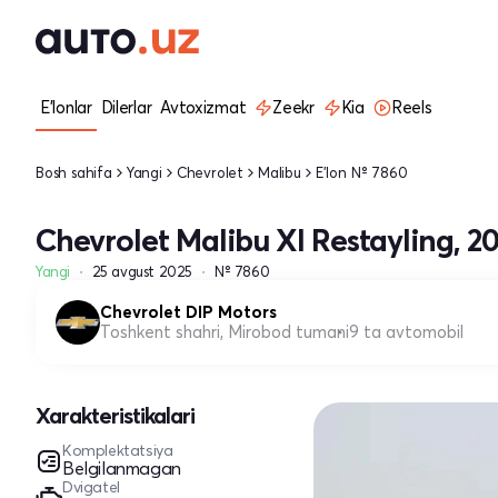
E'lonlar
Dilerlar
Avtoxizmat
Zeekr
Kia
Reels
Bosh sahifa
Yangi
Chevrolet
Malibu
E'lon № 7860
Chevrolet Malibu XI Restayling, 2
Yangi
25 avgust 2025
№ 7860
Chevrolet DIP Motors
Toshkent shahri, Mirobod tumani
9 ta avtomobil
Xarakteristikalari
Komplektatsiya
Belgilanmagan
Dvigatel