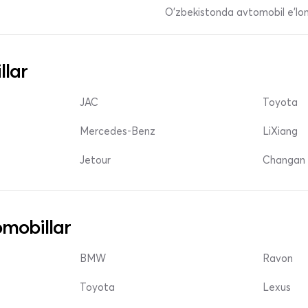
O'zbekistonda avtomobil e’lonl
llar
JAC
Toyota
Mercedes-Benz
LiXiang
Jetour
Changan 
mobillar
BMW
Ravon
Toyota
Lexus