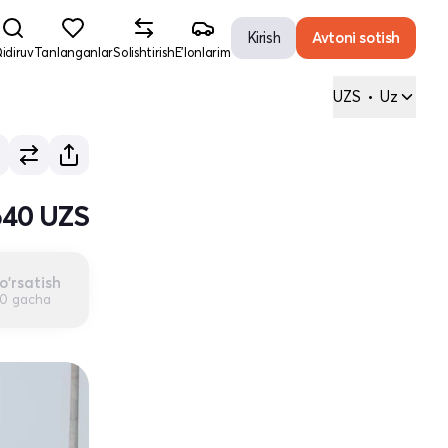
Kirish
Avtoni sotish
idiruv
Tanlanganlar
Solishtirish
E'lonlarim
UZS
•
Uz
640 UZS
o'rsatish
00 gacha