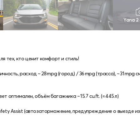
Yana 2
ля тех, кто ценит комфорт и стиль!
мичность, расход ~ 28 mpg (город) / 36 mpg (трасса), ~ 31 mpg
 оптимален, объём багажника ~ 15.7 cu.ft. (≈ 445 л)
fety Assist (автозаторможение, предупреждение о выезде из