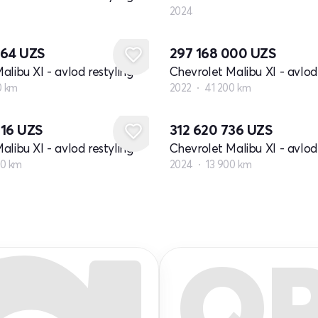
2024
664
UZS
297 168 000
UZS
alibu XI - avlod restyling
Chevrolet Malibu XI - avlod 
0 km
2022
41 200 km
016
UZS
312 620 736
UZS
alibu XI - avlod restyling
Chevrolet Malibu XI - avlod 
0 km
2024
13 900 km
Q