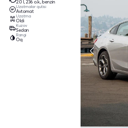
2.0 l, 236 o.k., benzin
Uzatmalar qutisi
Avtomat
Uzatma
Oldi
Kuzov
Sedan
Rangi
Oq