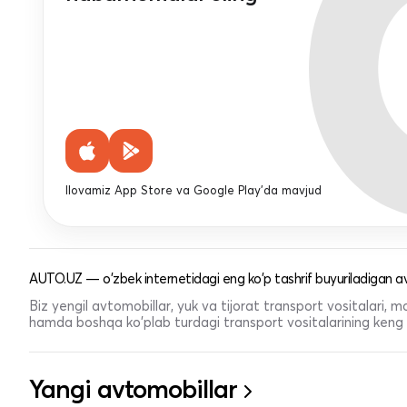
Ilovamiz App Store va Google Play'da mavjud
AUTO.UZ — o'zbek internetidagi eng ko'p tashrif buyuriladigan av
Biz yengil avtomobillar, yuk va tijorat transport vositalari,
hamda boshqa ko'plab turdagi transport vositalarining keng t
Yangi avtomobillar