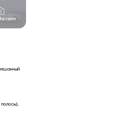
 ta rasm
 смешанный
 полосы),