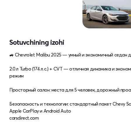
Sotuvchining izohi
🚙 Chevrolet Malibu 2025 — умный и экономичный седан д
2.0 л Turbo (174 л. с.) + CVT — отличная динамика и эконо
режим
Просторный салон: места для 5 человек, дорожный просвет
Безопасность и технологии: стандартный пакет Chevy Sa
Apple CarPlay и Android Auto
carsdirect.com