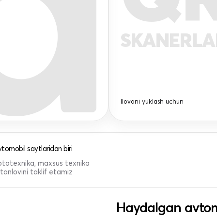
SKANERL
Ilovani yuklash uchun
tomobil saytlaridan biri
 mototexnika, maxsus texnika
anlovini taklif etamiz
Haydalgan avtom