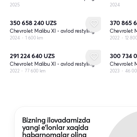
2025
2024
350 658 240
UZS
370 865 
Chevrolet Malibu XI - avlod restyling
Chevrolet M
2024
1 600 km
2022
12 80
291 224 640
UZS
300 734 
Chevrolet Malibu XI - avlod restyling
Chevrolet M
2022
77 600 km
2023
46 00
Bizning ilovadamizda
yangi e'lonlar xaqida
habarnomalar oling