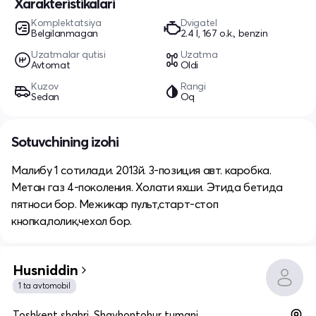
Xarakteristikalari
Komplektatsiya
Dvigatel
Belgilanmagan
2.4 l, 167 o.k., benzin
Uzatmalar qutisi
Uzatma
Avtomat
Oldi
Kuzov
Rangi
Sedan
Oq
Sotuvchining izohi
Малибу 1 сотилади. 2013й. 3-позиция авт. каробка.
Метан газ 4-поколения. Холати яхши. Этида бетида
пятноси бор. Межикар пульт,старт-стоп
кнопка,полик,чехол бор.
Husniddin
1 ta avtomobil
Toshkent shahri, Shayhontohur tumani