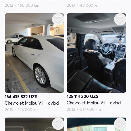
2012
160 000 km
2013
48 000 km
125 114 220
UZS
164 435 832
UZS
Chevrolet Malibu VIII - avlod
Chevrolet Malibu VIII - avlod
2012
261 000 km
2013
126 000 km