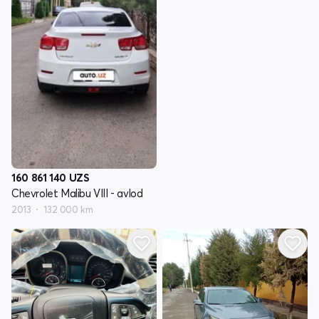
160 861 140
UZS
Chevrolet Malibu VIII - avlod
2013
132 000 km