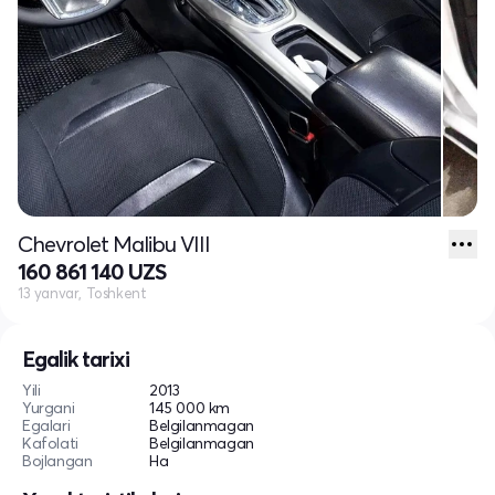
Chevrolet Malibu VIII
160 861 140 UZS
13 yanvar, Toshkent
Egalik tarixi
Yili
2013
Yurgani
145 000 km
Egalari
Belgilanmagan
Kafolati
Belgilanmagan
Bojlangan
Ha