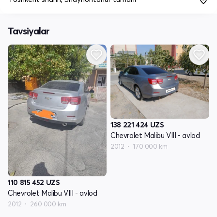
Tavsiyalar
138 221 424
UZS
Chevrolet Malibu VIII - avlod
2012
170 000 km
110 815 452
UZS
Chevrolet Malibu VIII - avlod
2012
260 000 km