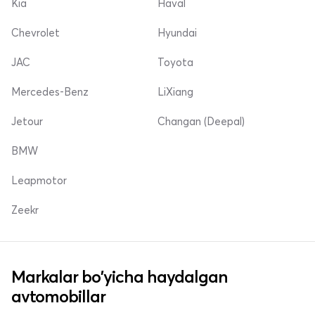
Kia
Haval
Chevrolet
Hyundai
JAC
Toyota
Mercedes-Benz
LiXiang
Jetour
Changan (Deepal)
BMW
Leapmotor
Zeekr
Markalar bo'yicha haydalgan
avtomobillar