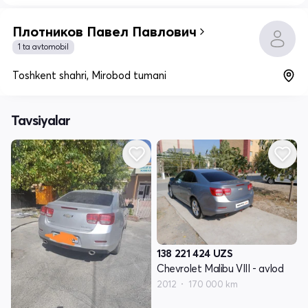
Плотников Павел Павлович
1 ta avtomobil
Toshkent shahri, Mirobod tumani
Tavsiyalar
138 221 424
UZS
Chevrolet Malibu VIII - avlod
2012
170 000 km