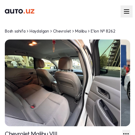
Bosh sahifa
Haydalgan
Chevrolet
Malibu
E'lon № 8262
Chevrolet Malibu VIII