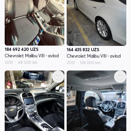
184 692 420
UZS
164 435 832
UZS
Chevrolet Malibu VIII - avlod
Chevrolet Malibu VIII - avlod
2013
48 000 km
2013
126 000 km