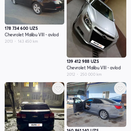
178 734 600
UZS
Chevrolet Malibu VIII - avlod
2013
143 450 km
139 412 988
UZS
Chevrolet Malibu VIII - avlod
2012
250 000 km
160 861 140
UZS