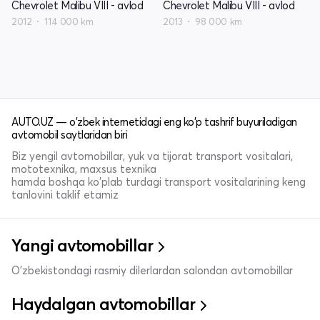
Chevrolet Malibu VIII - avlod
Chevrolet Malibu VIII - avlod
2012
114 000 km
2013
98 000 km
AUTO.UZ — o'zbek internetidagi eng ko'p tashrif buyuriladigan
avtomobil saytlaridan biri
Biz yengil avtomobillar, yuk va tijorat transport vositalari,
mototexnika, maxsus texnika
hamda boshqa ko'plab turdagi transport vositalarining keng
tanlovini taklif etamiz
Yangi avtomobillar
O'zbekistondagi rasmiy dilerlardan salondan avtomobillar
Haydalgan avtomobillar