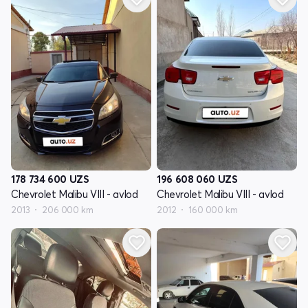
178 734 600
UZS
196 608 060
UZS
Chevrolet Malibu VIII - avlod
Chevrolet Malibu VIII - avlod
2013
206 000 km
2012
160 000 km