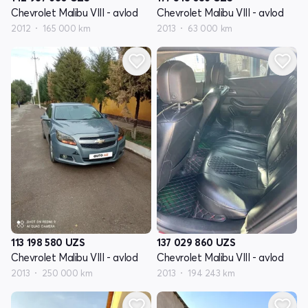
Chevrolet Malibu VIII - avlod
Chevrolet Malibu VIII - avlod
2012
165 000 km
2013
63 000 km
113 198 580
UZS
137 029 860
UZS
Chevrolet Malibu VIII - avlod
Chevrolet Malibu VIII - avlod
2013
250 000 km
2013
194 243 km