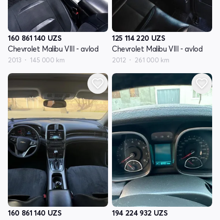
160 861 140
UZS
125 114 220
UZS
Chevrolet Malibu VIII - avlod
Chevrolet Malibu VIII - avlod
2013
145 000 km
2012
261 000 km
160 861 140
UZS
194 224 932
UZS