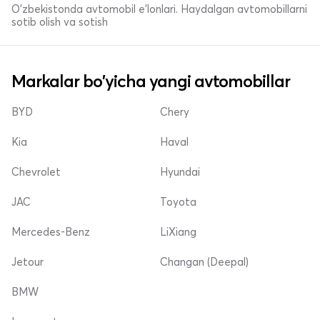
O'zbekistonda avtomobil e’lonlari. Haydalgan avtomobillarni
sotib olish va sotish
Markalar bo'yicha yangi avtomobillar
BYD
Chery
Kia
Haval
Chevrolet
Hyundai
JAC
Toyota
Mercedes-Benz
LiXiang
Jetour
Changan (Deepal)
BMW