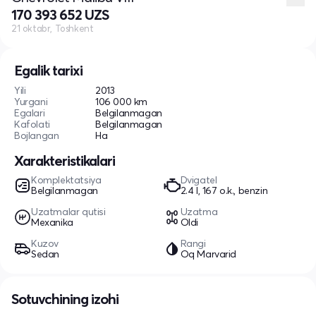
170 393 652 UZS
21 oktabr, Toshkent
Egalik tarixi
Yili
2013
Yurgani
106 000 km
Egalari
Belgilanmagan
Kafolati
Belgilanmagan
Bojlangan
Ha
Xarakteristikalari
Komplektatsiya
Dvigatel
Belgilanmagan
2.4 l, 167 o.k., benzin
Uzatmalar qutisi
Uzatma
Mexanika
Oldi
Kuzov
Rangi
Sedan
Oq Marvarid
Sotuvchining izohi