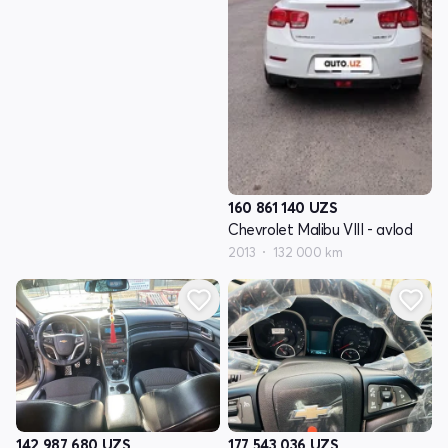
160 861 140
UZS
Chevrolet Malibu VIII - avlod
2013
132 000 km
142 987 680
UZS
177 543 036
UZS