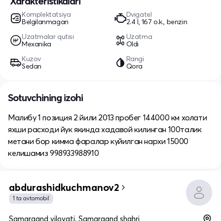
Xarakteristikalari
Komplektatsiya
Dvigatel
Belgilanmagan
2.4 l, 167 o.k., benzin
Uzatmalar qutisi
Uzatma
Mexanika
Oldi
Kuzov
Rangi
Sedan
Qora
Sotuvchining izohi
Малибу 1 позиция 2 йили 2013 пробег 144000 км холати
яхши расходи йук якинда хадавой килинган 100талик
метани бор кимма фаралар куйилган нархи 15000
келишамиз 998933988910
abdurashidkuchmanov2
1 ta avtomobil
Samarqand viloyati, Samarqand shahri