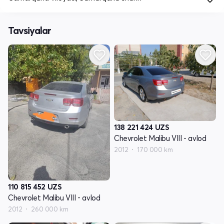
Tavsiyalar
138 221 424
UZS
Chevrolet Malibu VIII - avlod
2012
170 000 km
110 815 452
UZS
Chevrolet Malibu VIII - avlod
2012
260 000 km