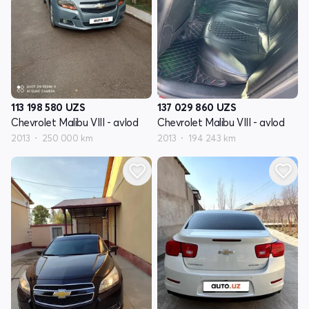
113 198 580
UZS
137 029 860
UZS
Chevrolet Malibu VIII - avlod
Chevrolet Malibu VIII - avlod
2013
250 000 km
2013
194 243 km