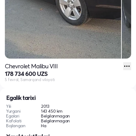
Chevrolet Malibu VIII
178 734 600 UZS
5 fevral, Samarqand viloyati
Egalik tarixi
Yili
2013
Yurgani
143 450 km
Egalari
Belgilanmagan
Kafolati
Belgilanmagan
Bojlangan
Ha