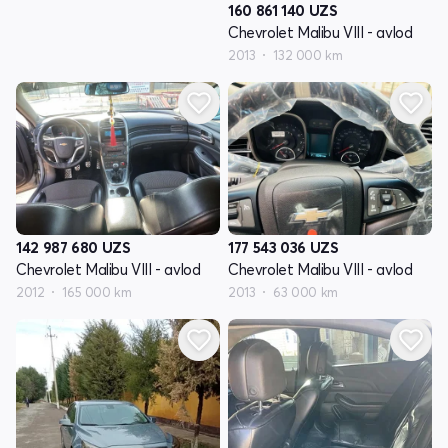
160 861 140
UZS
Chevrolet Malibu VIII - avlod
2013
132 000 km
142 987 680
UZS
177 543 036
UZS
Chevrolet Malibu VIII - avlod
Chevrolet Malibu VIII - avlod
2012
165 000 km
2013
63 000 km