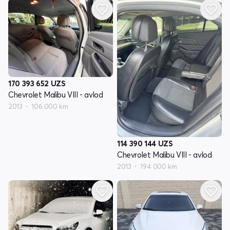
170 393 652
UZS
Chevrolet Malibu VIII - avlod
2013
106 000 km
114 390 144
UZS
Chevrolet Malibu VIII - avlod
2013
194 000 km