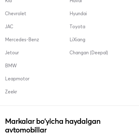
Kia
Haval
Chevrolet
Hyundai
JAC
Toyota
Mercedes-Benz
LiXiang
Jetour
Changan (Deepal)
BMW
Leapmotor
Zeekr
Markalar bo'yicha haydalgan
avtomobillar