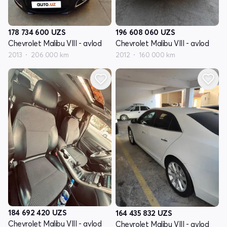
178 734 600
UZS
196 608 060
UZS
Chevrolet Malibu VIII - avlod
Chevrolet Malibu VIII - avlod
2013
206 000 km
2012
160 000 km
184 692 420
UZS
164 435 832
UZS
Chevrolet Malibu VIII - avlod
Chevrolet Malibu VIII - avlod