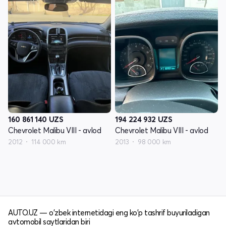
160 861 140
UZS
194 224 932
UZS
Chevrolet Malibu VIII - avlod
Chevrolet Malibu VIII - avlod
2012
114 000 km
2013
98 000 km
AUTO.UZ — o'zbek internetidagi eng ko'p tashrif buyuriladigan
avtomobil saytlaridan biri