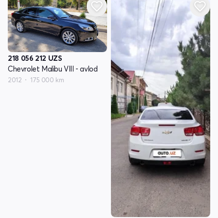
218 056 212
UZS
Chevrolet Malibu VIII - avlod
2012
175 000 km