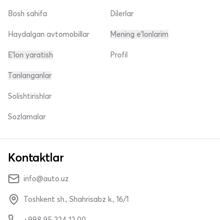
Bosh sahifa
Dilerlar
Haydalgan avtomobillar
Mening e'lonlarim
E'lon yaratish
Profil
Tanlanganlar
Solishtirishlar
Sozlamalar
Kontaktlar
info@auto.uz
Toshkent sh., Shahrisabz k., 16/1
+998 95 324 12 00