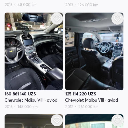
2013
48 000 km
2013
126 000 km
160 861 140
UZS
125 114 220
UZS
Chevrolet Malibu VIII - avlod
Chevrolet Malibu VIII - avlod
2013
145 000 km
2012
261 000 km