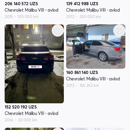
206 140 572
UZS
139 412 988
UZS
Chevrolet Malibu VIII - avlod
Chevrolet Malibu VIII - avlod
2015
105 000 km
2012
250 000 km
160 861 140
UZS
Chevrolet Malibu VIII - avlod
2012
156 262 km
152 520 192
UZS
Chevrolet Malibu VIII - avlod
2014
65 000 km